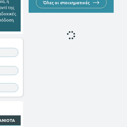
ια, η
Όλες οι στοιχηματικές
ντί της
αδοχικές
απόδοση
ΑΝΙΟΤΑ