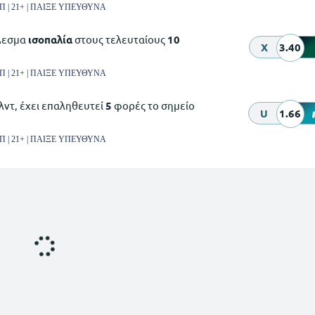
Π | 21+ | ΠΑΙΞΕ ΥΠΕΥΘΥΝΑ
λεσμα
ισοπαλία
στους τελευταίους
10
X
3.40
Π | 21+ | ΠΑΙΞΕ ΥΠΕΥΘΥΝΑ
ντ, έχει επαληθευτεί
5
φορές το σημείο
U
1.66
Π | 21+ | ΠΑΙΞΕ ΥΠΕΥΘΥΝΑ