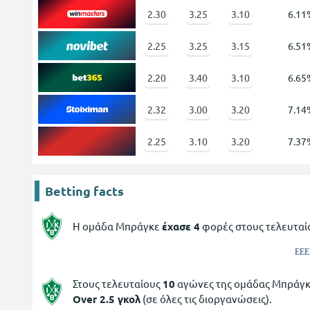
2.30
3.25
3.10
6.11
2.25
3.25
3.15
6.51
2.20
3.40
3.10
6.65
2.32
3.00
3.20
7.14
2.25
3.10
3.20
7.37
Betting facts
Η ομάδα Μπράγκε
έχασε 4
φορές στους τελευτα
ΕΕΕ
Στους τελευταίους
10
αγώνες της ομάδας Μπράγκε
Over 2.5 γκολ
(σε όλες τις διοργανώσεις).