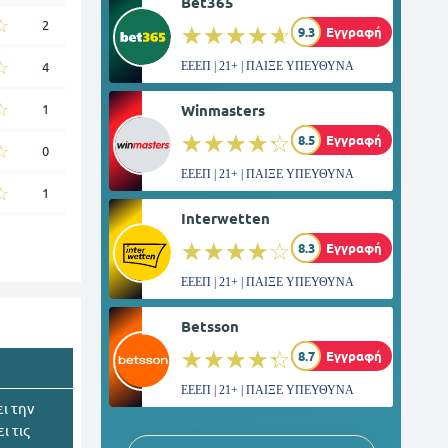
Bet365
☆
★
2
☆☆☆☆☆
★★★★★
9.3
Εγγραφή
☆
★
4
ΕΕΕΠ | 21+ | ΠΑΙΞΕ ΥΠΕΥΘΥΝΑ
☆
★
1
Winmasters
☆☆☆☆☆
★★★★★
8.5
Εγγραφή
☆
★
0
ΕΕΕΠ | 21+ | ΠΑΙΞΕ ΥΠΕΥΘΥΝΑ
☆
★
1
Interwetten
☆☆☆☆☆
★★★★★
8.3
Εγγραφή
ΕΕΕΠ | 21+ | ΠΑΙΞΕ ΥΠΕΥΘΥΝΑ
Betsson
☆☆☆☆☆
★★★★★
8.7
Εγγραφή
ΕΕΕΠ | 21+ | ΠΑΙΞΕ ΥΠΕΥΘΥΝΑ
ι την
ι τις