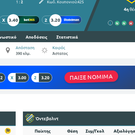
1
:
2
Κωδ. Κουπονιού:
425
4η
θέ
X
3.40
2
3.20
i
Ν
Ν
Η
νωστικό
Αποδόσεις
Στατιστικά
Απόσταση
Καιρός
390 χλμ.
Άστατος
ΠΑΙΞΕ ΝΟΜΙΜΑ
32
X
3.00
2
3.20
Όντεβολντ
Παίχτης
Θέση
Συμ/Γκολ
Αξιολόγη