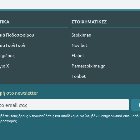
ΤΙΚΑ
ΣΤΟΙΧΗΜΑΤΙΚΕΣ
κά Ποδοσφαίρου
Stoiximan
κά Γκολ Γκολ
Novibet
 ημέρας
Elabet
για Χ
Pamestoixima.gr
Fonbet
φή στο newsletter
αβάσει τους όρους & προυποθέσεις και αποδέχομαι να λαμβάνω ενημερωτικά email από s
προσφορές.