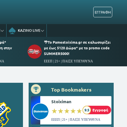
ΕΓΓΡΑΦΗ
Σ
ΚΑΖΙΝΟ LIVE
ορά*
🌴To Pamestoixima.gr σε καλωσορίζει
ση στην
με έως 5120 Δώρα* με το promo code
SUMMER5000!
ΥΝΑ
ΕΕΕΠ | 21+ | ΠΑΙΞΕ ΥΠΕΥΘΥΝΑ
Top Bookmakers
Stoiximan
☆☆☆☆☆
★★★★★
9.5
Εγγραφή
ΕΕΕΠ | 21+ | ΠΑΙΞΕ ΥΠΕΥΘΥΝΑ