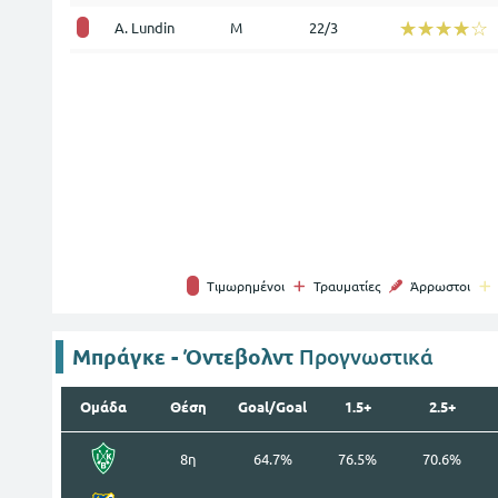
☆☆☆☆☆
★★★★★
A. Lundin
Μ
22/3
Tιμωρημένοι
Τραυματίες
Άρρωστοι
Μπράγκε - Όντεβολντ
Προγνωστικά
Ομάδα
Θέση
Goal/Goal
1.5+
2.5+
8η
64.7%
76.5%
70.6%