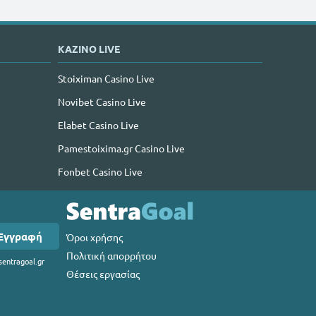
ΚΑΖΙΝΟ LIVE
Stoiximan Casino Live
Novibet Casino Live
Elabet Casino Live
Pamestoixima.gr Casino Live
Fonbet Casino Live
Εγγραφή
Όροι χρήσης
Πολιτική απορρήτου
entragoal.gr
Θέσεις εργασίας