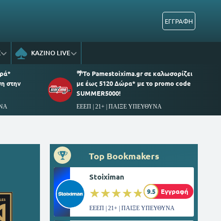
ΕΓΓΡΑΦΗ
Σ
ΚΑΖΙΝΟ LIVE
ορά*
🌴To Pamestoixima.gr σε καλωσορίζει
ση στην
με έως 5120 Δώρα* με το promo code
SUMMER5000!
ΥΝΑ
ΕΕΕΠ | 21+ | ΠΑΙΞΕ ΥΠΕΥΘΥΝΑ
Top Bookmakers
Stoiximan
☆☆☆☆☆
★★★★★
9.5
Εγγραφή
ΕΕΕΠ | 21+ | ΠΑΙΞΕ ΥΠΕΥΘΥΝΑ