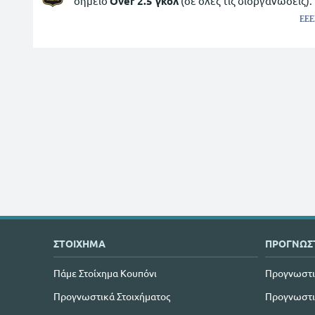
σημείο
Over 2.5 γκολ
(σε όλες τις διοργανώσεις).
ΕΕΕ
ΣΤΟΙΧΗΜΑ
ΠΡΟΓΝΩΣ
Πάμε Στοίχημα Κουπόνι
Προγνωστι
Προγνωστικά Στοιχήματος
Προγνωστι