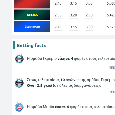
2.45
3.15
3.05
5.08
2.50
3.20
2.90
5.42
2.45
3.15
3.00
5.57
Betting facts
Η ομάδα Γκρέμιο
νίκησε 4
φορές στους τελευταί
ΕΕΕ
Στους τελευταίους
10
αγώνες της ομάδας Γκρέμιο
Over 2.5 γκολ
(σε όλες τις διοργανώσεις).
ΕΕΕ
Η ομάδα Μπαΐα
έχασε 4
φορές στους τελευταίου