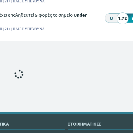
Π | 21+ | ΠΑΙΞΕ ΥΠΕΥΘΥΝΑ
έχει επαληθευτεί
5
φορές το σημείο
Under
U
1.72
Π | 21+ | ΠΑΙΞΕ ΥΠΕΥΘΥΝΑ
ΤΙΚΑ
ΣΤΟΙΧΗΜΑΤΙΚΕΣ