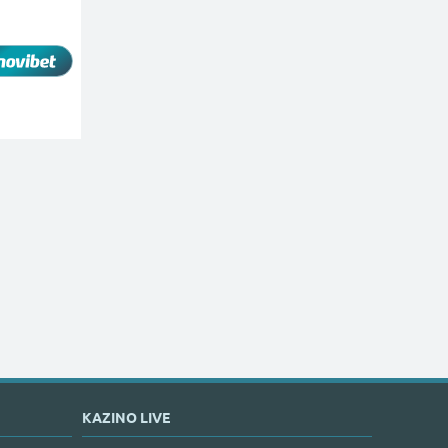
ΚΑΖΙΝΟ LIVE