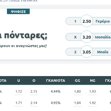
Π | 21+ | ΠΑΙΞΕ ΥΠΕΥΘΥΝΑ
ΨΗΦΙΣΕ
2.50
1
Γκρέμιο
 πόνταρες;
3.20
X
Ισοπαλία
άρουν οι αναγνώστες μας!
3.05
2
Μπαΐα
ΟΤΑ
U
O
ΓΚΑΝΙΟΤΑ
GG
NG
ΓΚ
%
1.72
2.15
4.44%
1.80
1.93
%
1.71
2.14
4.95%
1.84
1.92