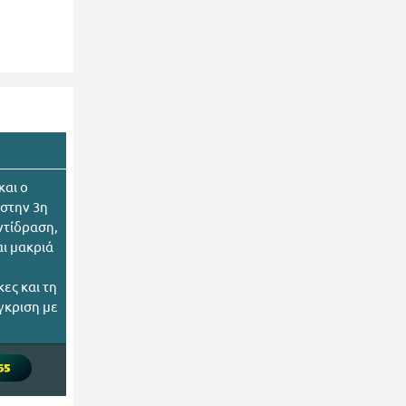
και ο
 στην 3η
αντίδραση,
αι μακριά
ες και τη
γκριση με