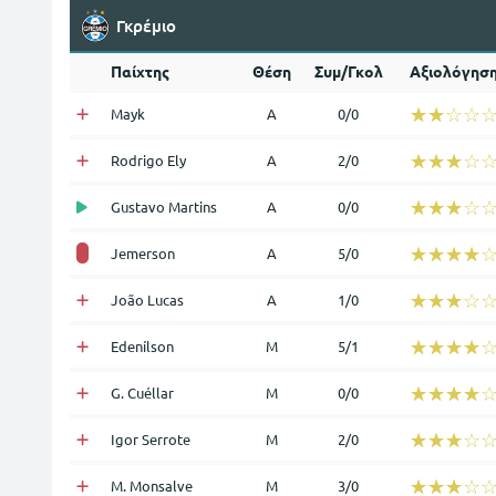
Γκρέμιο
Παίχτης
Θέση
Συμ/Γκολ
Αξιολόγησ
☆☆☆☆
★★★★
Mayk
Α
0/0
☆☆☆☆
★★★★
Rodrigo Ely
Α
2/0
☆☆☆☆
★★★★
Gustavo Martins
Α
0/0
☆☆☆☆
★★★★
Jemerson
Α
5/0
☆☆☆☆
★★★★
João Lucas
Α
1/0
☆☆☆☆
★★★★
Edenílson
Μ
5/1
☆☆☆☆
★★★★
G. Cuéllar
Μ
0/0
☆☆☆☆
★★★★
Igor Serrote
Μ
2/0
☆☆☆☆
★★★★
M. Monsalve
Μ
3/0