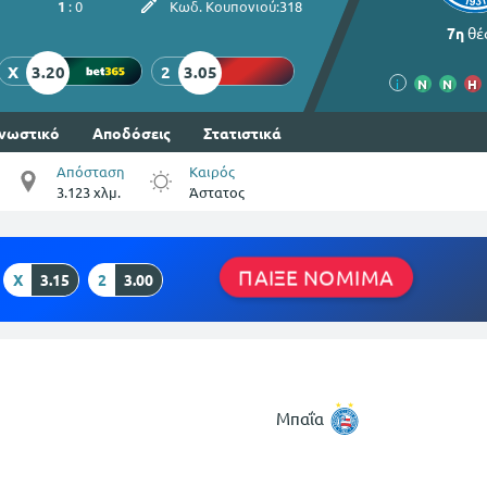
1
:
0
Κωδ. Κουπονιού:
318
7η
θέ
X
3.20
2
3.05
i
Ν
Ν
Η
νωστικό
Αποδόσεις
Στατιστικά
Απόσταση
Καιρός
3.123 χλμ.
Άστατος
ΠΑΙΞΕ ΝΟΜΙΜΑ
X
3.15
2
3.00
Μπαΐα