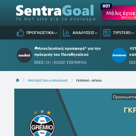
Μόλις έγινε
ΕΕΕΠ | 21+ |
Το Νο1 site για το στοίχημα
ΠΡΟΓΝΩΣΤΙΚΑ
ΑΝΑΛΥΣΕΙΣ
TIPSTERS
☘️Αποκλειστική προσφορά* για την
⭐ST
πρόκριση του Παναθηναϊκού
κα
ΕΕΕΠ | 21+ | ΠΑΙΞΕ ΥΠΕΥΘΥΝΑ
ΕΕΕ
ΠΡΟΓΝΩΣΤΙΚΑ Α ΒΡΑΖΙΛΙΑΣ
ΓΚΡΕΜΙΟ - ΜΠΑΙΑ
Προγνωστικ
ΓΚ