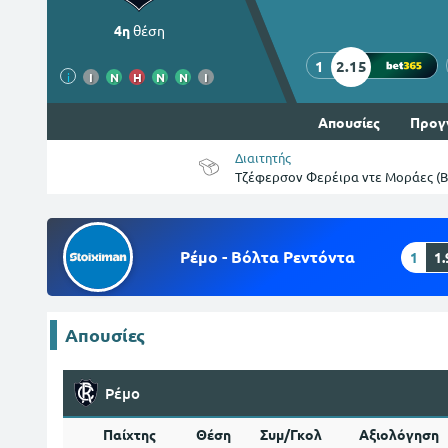
4η
θέση
1
2.15
i
Ι
Ν
Η
Ν
Ν
Ι
Απουσίες
Προγ
Διαιτητής
Τζέφερσον Φερέιρα ντε Μοράες (Β
Ρέμο - Βόλτα Ρεντόντα
1
1.
Απουσίες
Ρέμο
Παίχτης
Θέση
Συμ/Γκολ
Αξιολόγηση