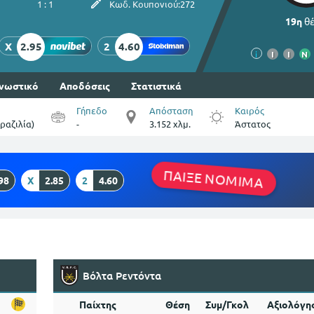
1
:
1
Κωδ. Κουπονιού:
272
19η
θ
X
2.95
2
4.60
i
Ι
Ι
Ν
νωστικό
Αποδόσεις
Στατιστικά
Γήπεδο
Απόσταση
Καιρός
ραζιλία)
-
3.152 χλμ.
Άστατος
ΠΑΙΞΕ ΝΟΜΙΜΑ
98
X
2.85
2
4.60
Βόλτα Ρεντόντα
Παίχτης
Θέση
Συμ/Γκολ
Αξιολόγη