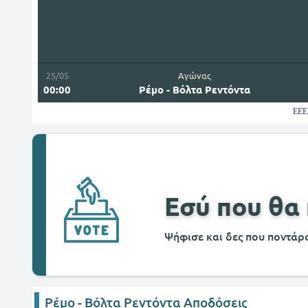
25/05
Αγώνας
00:00
Ρέμο - Βόλτα Ρεντόντα
ΕΕΕ
Εσύ που θα 
Ψήφισε και δες που ποντάρ
Ρέμο - Βόλτα Ρεντόντα Αποδόσεις