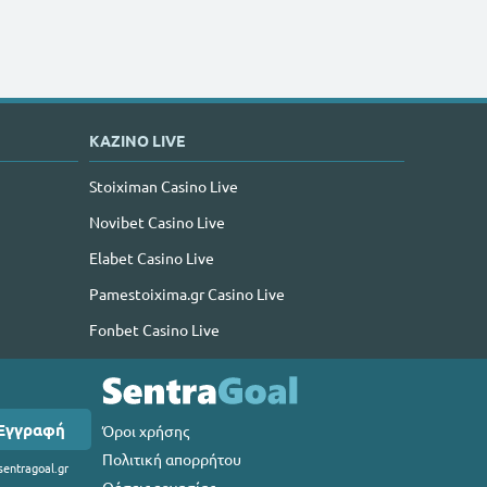
ΚΑΖΙΝΟ LIVE
Stoiximan Casino Live
Novibet Casino Live
Elabet Casino Live
Pamestoixima.gr Casino Live
Fonbet Casino Live
Εγγραφή
Όροι χρήσης
Πολιτική απορρήτου
entragoal.gr
Θέσεις εργασίας