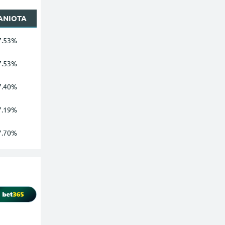
ΑΝΙΟΤΑ
7.53%
7.53%
7.40%
7.19%
7.70%