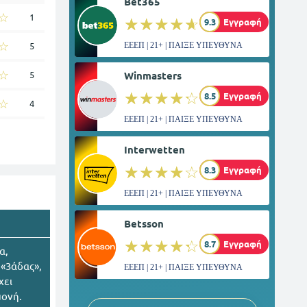
Bet365
☆
★
1
☆☆☆☆☆
★★★★★
9.3
Εγγραφή
☆
★
5
ΕΕΕΠ | 21+ | ΠΑΙΞΕ ΥΠΕΥΘΥΝΑ
☆
★
5
Winmasters
☆☆☆☆☆
★★★★★
8.5
Εγγραφή
☆
★
4
ΕΕΕΠ | 21+ | ΠΑΙΞΕ ΥΠΕΥΘΥΝΑ
Interwetten
☆☆☆☆☆
★★★★★
8.3
Εγγραφή
ΕΕΕΠ | 21+ | ΠΑΙΞΕ ΥΠΕΥΘΥΝΑ
Betsson
☆☆☆☆☆
★★★★★
8.7
Εγγραφή
α,
 «3άδας»,
ΕΕΕΠ | 21+ | ΠΑΙΞΕ ΥΠΕΥΘΥΝΑ
χει
μονή.