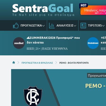
Μπαίνεις, παίρ
ΕΕΕΠ | 21+ |
Το Νο1 site για το στοίχημα
ΠΡΟΓΝΩΣΤΙΚΑ
ΑΝΑΛΥΣΕΙΣ
TIPSTERS
🌊SUMMERAKI2026 Προσφορά* που
⭐ST
δεν χάνεται
κα
ΕΕΕΠ | 21+ | ΠΑΙΞΕ ΥΠΕΥΘΥΝΑ
ΕΕΕ
ΠΡΟΓΝΩΣΤΙΚΑ Β ΒΡΑΖΙΛΙΑΣ
ΡΕΜΟ - ΒΟΛΤΑ ΡΕΝΤΟΝΤΑ
Προγνωστικ
ΡΕΜΟ -