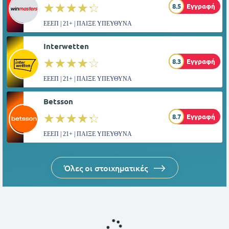
☆☆☆☆☆
★★★★★
8.5
Εγγραφή
ΕΕΕΠ | 21+ | ΠΑΙΞΕ ΥΠΕΥΘΥΝΑ
Interwetten
☆☆☆☆☆
★★★★★
8.3
Εγγραφή
ΕΕΕΠ | 21+ | ΠΑΙΞΕ ΥΠΕΥΘΥΝΑ
Betsson
☆☆☆☆☆
★★★★★
8.7
Εγγραφή
ΕΕΕΠ | 21+ | ΠΑΙΞΕ ΥΠΕΥΘΥΝΑ
Όλες οι στοιχηματικές