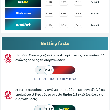
3.10
3.20
2.38
5.24%
3.20
3.05
2.35
6.18%
3.15
3.10
2.30
6.96%
Betting facts
Η ομάδα Γκουανγκτζού
έχασε 6
φορές στους τελευταίους
10
αγώνες σε όλες τις διοργανώσεις.
2
2.43
ΕΕΕΠ | 21+ | ΠΑΙΞΕ ΥΠΕΥΘΥΝΑ
Στους τελευταίους
10
αγώνες της ομάδας Γκουανγκτζού, έχει
επαληθευτεί
5
φορές το σημείο
Under 2.5 γκολ
(σε όλες τις
διοργανώσεις).
U
1.57