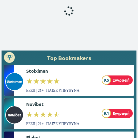
Top Bookmakers
Stoiximan
☆☆☆☆☆
★★★★★
9.5
Εγγραφή
ΕΕΕΠ | 21+ | ΠΑΙΞΕ ΥΠΕΥΘΥΝΑ
Novibet
☆☆☆☆☆
★★★★★
9.1
Εγγραφή
ΕΕΕΠ | 21+ | ΠΑΙΞΕ ΥΠΕΥΘΥΝΑ
Elabet