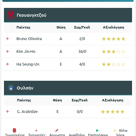
Γκουανγκτζού
Παίχτης
Θέση
Συμ/Γκολ
Αξιολόγηση
☆☆☆☆☆
★★★★★
Bruno Oliveira
Α
2/0
☆☆☆☆☆
★★★★★
Kim Jin-Ho
Α
36/0
☆☆☆☆☆
★★★★★
Ha Seung-Un
Ε
4/0
Ουλσάν
Παίχτης
Θέση
Συμ/Γκολ
Αξιολόγηση
☆☆☆☆☆
★★★★★
G. Arabidze
Ε
0/0
Άλλοι
Tιμωρημένοι
Τραυματίες
Άρρωστοι
Αμφίβολοι
Επιστρέφουν
λόγοι