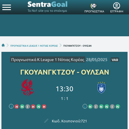
Το Νο1 site για το στοίχημα
ΠΡΟΓΝΩΣΤΙΚΑ
ΕΓΓΡΑΦΗ
ΠΡΟΓΝΩΣΤΙΚΑ K LEAGUE 1 ΝΟΤΙΑΣ ΚΟΡΕΑΣ
ΓΚΟΥΑΝΓΚΤΖΟΥ - ΟΥΛΣΑΝ
Προγνωστικά K League 1 Νότιας Κορέας
28/05/2025
VAR
ΓΚΟΥΑΝΓΚΤΖΟΥ - ΟΥΛΣΑΝ
13:30
1
:
1
i
Η
Ν
Ι
Η
Ν
Η
i
Ν
Ι
Ν
Ν
Ι
Ν
Κωδ. Κουπονιού:
721