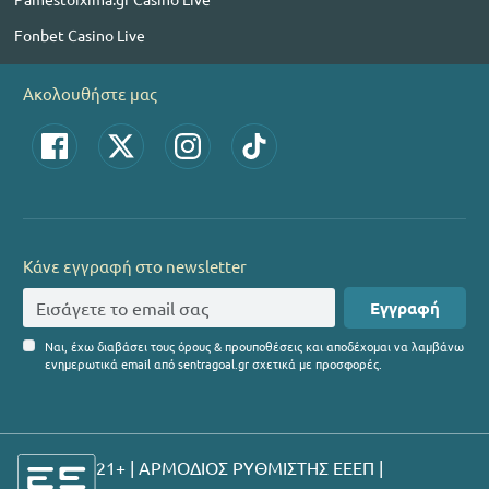
Fonbet Casino Live
Ακολουθήστε μας
Κάνε εγγραφή στο newsletter
Εγγραφή
Ναι, έχω διαβάσει τους όρους & προυποθέσεις και αποδέχομαι να λαμβάνω
ενημερωτικά email από sentragoal.gr σχετικά με προσφορές.
21+ | ΑΡΜΟΔΙΟΣ ΡΥΘΜΙΣΤΗΣ ΕΕΕΠ |