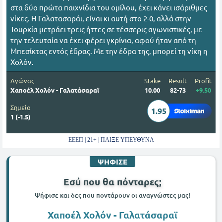
στα δύο πρώτα παιχνίδια του ομίλου, έχει κάνει ισάριθμες
νίκες. Η Γαλατασαράι, είναι κι αυτή στο 2-0, αλλά στην
Τουρκία μετράει τρεις ήττες σε τέσσερις αγωνιστικές, με
την τελευταία να έχει φέρει γκρίνια, αφού ήταν από τη
Μπεσίκτας εντός έδρας. Με την έδρα της, μπορεί τη νίκη η
Χολόν.
Αγώνας
Stake
Result
Profit
Χαποέλ Χολόν - Γαλατάσαραϊ
10.00
82-73
+9.50
Σημείο
1.95
1 (-1.5)
ΕΕΕΠ | 21+ | ΠΑΙΞΕ ΥΠΕΥΘΥΝΑ
ΨΗΦΙΣΕ
Εσύ που θα πόνταρες;
Ψήφισε και δες που ποντάρουν οι αναγνώστες μας!
Χαποέλ Χολόν - Γαλατάσαραϊ