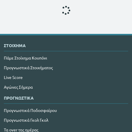
ΣΤΟΙΧΗΜΑ
Πάμε Στοίχημα Κουπόνι
Προγνωστικά Στοιχήματος
Live Score
Αγώνες Σήμερα
ΠΡΟΓΝΩΣΤΙΚΑ
Προγνωστικά Ποδοσφαίρου
Προγνωστικά Γκολ Γκολ
Τα over της ημέρας