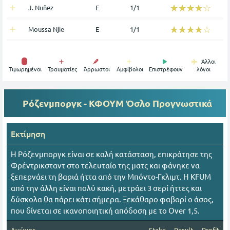
☆☆☆☆☆
★★★★★
J. Nuñez
Ε
1/1
☆☆☆☆☆
★★★★★
Moussa Njie
Ε
1/1
Άλλοι
Tιμωρημένοι
Τραυματίες
Άρρωστοι
Αμφίβολοι
Επιστρέφουν
λόγοι
Ρόζενμποργκ - ΚΦΟΥΜ Όσλο
Προγνωστικά
Εκτίμηση
Η Ρόζενμποργκ είναι σε καλή κατάσταση, επικράτησε της
Φρέντρικσταντ στο τελευταίο της ματς και φάνηκε να
ξεπερνάει τη βαριά ήττα από την Μπόντο-Γκλιμτ. Η KFUM
από την άλλη είναι πολύ κακή, μετράει 3 σερί ήττες και
δύσκολα θα πάρει κάτι σήμερα. Ξεκάθαρο φαβορί ο άσος,
που δίνεται σε ικανοποιητική απόδοση με το Over 1,5.
Αγώνας
Stake
Result
Profit