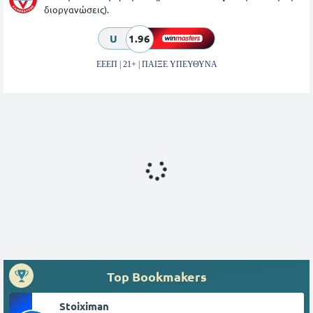
διοργανώσεις).
U
1.96
ΕΕΕΠ | 21+ | ΠΑΙΞΕ ΥΠΕΥΘΥΝΑ
Top Bookmakers
Stoiximan