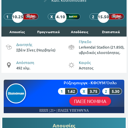
Κωδ. Κουπονιού:
893
10.25
4.10
15.50
1
X
2
Απουσίες
Προγνωστικό
Αποδόσεις
Στατιστικά
Γήπεδο
Διαιτητής
Lerkendal Stadion (21.850),
Σβέιν Σίνες (Νορβηγία)
υβριδικός χλοοτάπητας.
Απόσταση
Καιρός
492 χλμ.
Άστατος
Ρόζενμποργκ - ΚΦΟΥΜ Όσλο
1
1.62
X
3.75
2
5.30
ΠΑΙΞΕ ΝΟΜΙΜΑ
ΕΕΕΠ | 21+ | ΠΑΙΞΕ ΥΠΕΥΘΥΝΑ
Απουσίες