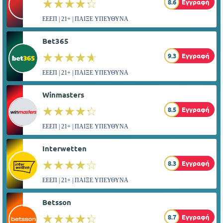
☆☆☆☆☆
★★★★★
8.6
Εγγραφή
ΕΕΕΠ | 21+ | ΠΑΙΞΕ ΥΠΕΥΘΥΝΑ
Bet365
☆☆☆☆☆
★★★★★
9.3
Εγγραφή
ΕΕΕΠ | 21+ | ΠΑΙΞΕ ΥΠΕΥΘΥΝΑ
Winmasters
☆☆☆☆☆
★★★★★
8.5
Εγγραφή
ΕΕΕΠ | 21+ | ΠΑΙΞΕ ΥΠΕΥΘΥΝΑ
Interwetten
☆☆☆☆☆
★★★★★
8.3
Εγγραφή
ΕΕΕΠ | 21+ | ΠΑΙΞΕ ΥΠΕΥΘΥΝΑ
Betsson
☆☆☆☆☆
★★★★★
8.7
Εγγραφή