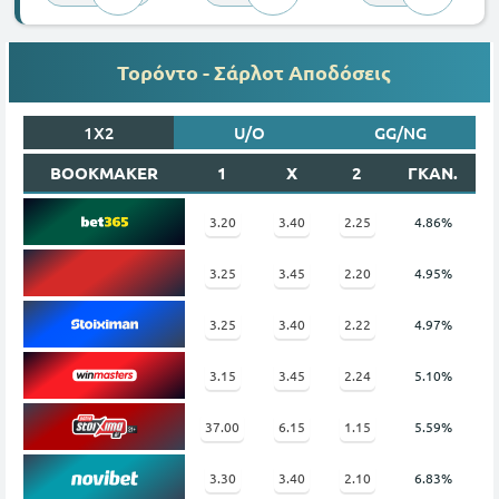
Τορόντο - Σάρλοτ Αποδόσεις
1X2
U/O
GG/NG
BOOKMAKER
1
X
2
ΓΚΑΝ.
3.20
3.40
2.25
4.86%
3.25
3.45
2.20
4.95%
3.25
3.40
2.22
4.97%
3.15
3.45
2.24
5.10%
37.00
6.15
1.15
5.59%
3.30
3.40
2.10
6.83%