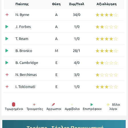
Παίχτης
Θέση
Συμ/Γκολ
Αξιολόγηση
☆☆☆☆☆
★★★★★
N. Byrne
Α
34/0
☆☆☆☆☆
★★★★★
J. Forbes
Α
1/0
☆☆☆☆☆
★★★★★
T. Ream
Α
1/0
☆☆☆☆☆
★★★★★
B. Bronico
Μ
28/1
☆☆☆☆☆
★★★★★
B. Cambridge
Ε
4/0
☆☆☆☆☆
★★★★★
N. Berchimas
Ε
3/0
☆☆☆☆☆
★★★★★
I. Toklomati
Ε
1/0
Άλλοι
Tιμωρημένοι
Τραυματίες
Άρρωστοι
Αμφίβολοι
Επιστρέφουν
λόγοι
Τορόντο - Σάρλοτ
Προγνωστικά