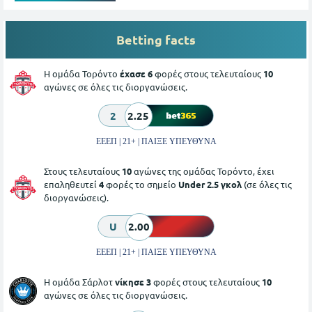
Betting facts
Η ομάδα Τορόντο
έχασε 6
φορές στους τελευταίους
10
αγώνες σε όλες τις διοργανώσεις.
2
2.25
ΕΕΕΠ | 21+ | ΠΑΙΞΕ ΥΠΕΥΘΥΝΑ
Στους τελευταίους
10
αγώνες της ομάδας Τορόντο, έχει
επαληθευτεί
4
φορές το σημείο
Under 2.5 γκολ
(σε όλες τις
διοργανώσεις).
U
2.00
ΕΕΕΠ | 21+ | ΠΑΙΞΕ ΥΠΕΥΘΥΝΑ
Η ομάδα Σάρλοτ
νίκησε 3
φορές στους τελευταίους
10
αγώνες σε όλες τις διοργανώσεις.