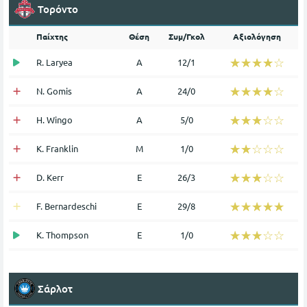
Τορόντο
Παίχτης
Θέση
Συμ/Γκολ
Αξιολόγηση
☆☆☆☆☆
★★★★★
R. Laryea
Α
12/1
☆☆☆☆☆
★★★★★
N. Gomis
Α
24/0
☆☆☆☆☆
★★★★★
H. Wingo
Α
5/0
☆☆☆☆☆
★★★★★
K. Franklin
Μ
1/0
☆☆☆☆☆
★★★★★
D. Kerr
Ε
26/3
☆☆☆☆☆
★★★★★
F. Bernardeschi
Ε
29/8
☆☆☆☆☆
★★★★★
K. Thompson
Ε
1/0
Σάρλοτ