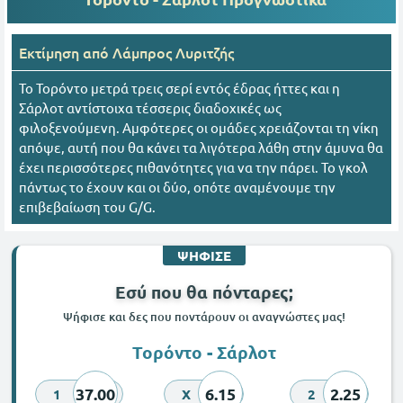
Εκτίμηση από
Λάμπρος Λυριτζής
Το Τορόντο μετρά τρεις σερί εντός έδρας ήττες και η
Σάρλοτ αντίστοιχα τέσσερις διαδοχικές ως
φιλοξενούμενη. Αμφότερες οι ομάδες χρειάζονται τη νίκη
απόψε, αυτή που θα κάνει τα λιγότερα λάθη στην άμυνα θα
έχει περισσότερες πιθανότητες για να την πάρει. Το γκολ
πάντως το έχουν και οι δύο, οπότε αναμένουμε την
επιβεβαίωση του G/G.
ΨΗΦΙΣΕ
Εσύ που θα πόνταρες;
Ψήφισε και δες που ποντάρουν οι αναγνώστες μας!
Τορόντο - Σάρλοτ
37.00
6.15
2.25
1
X
2