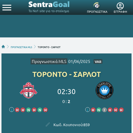
Το Νο1 site για το στοίχημα
ΠΡΟΓΝΩΣΤΙΚΑ
ΕΓΓΡΑΦΗ
ΠΡΟΓΝΩΣΤΙΚΑ MLS
ΤΟΡΟΝΤΟ - ΣΑΡΛΟΤ
Προγνωστικά MLS
01/06/2025
VAR
ΤΟΡΟΝΤΟ - ΣΑΡΛΟΤ
02:30
0
:
2
i
Η
Η
Ν
Η
Ν
Η
i
Η
Ν
Ι
Η
Η
Η
Κωδ. Κουπονιού:
859