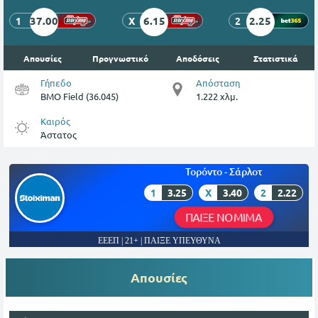
37.00
6.15
2.25
1
X
2
Απουσίες
Προγνωστικό
Αποδόσεις
Στατιστικά
Γήπεδο
Απόσταση
BMO Field (36.045)
1.222 χλμ.
Καιρός
Άστατος
Τορόντο - Σάρλοτ
1
3.25
X
3.40
2
2.22
ΠΑΙΞΕ ΝΟΜΙΜΑ
ΕΕΕΠ | 21+ | ΠΑΙΞΕ ΥΠΕΥΘΥΝΑ
Απουσίες