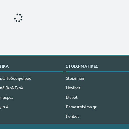
ΤΙΚΑ
ΣΤΟΙΧΗΜΑΤΙΚΕΣ
κά Ποδοσφαίρου
Stoiximan
κά Γκολ Γκολ
Novibet
 ημέρας
Elabet
για Χ
Pamestoixima.gr
Fonbet