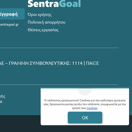
Εγγραφή
Όροι χρήσης
Πολιτική απορρήτου
entragoal.gr
Θέσεις εργασίας
Ε – ΓΡΑΜΜΗ ΣΥΜΒΟΥΛΕΥΤΙΚΗΣ: 1114 |
ΠΑΙΞΕ
Ο ιστότοπος χρησιμοποιεί Cookies για την καλύτερη εμπειρία
σας. Χρησιμοποιώντας αυτόν τον ιστότοπο, συμφωνείτε με την
χρήση των
Cookies
.
OK