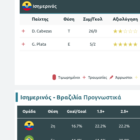
Ισημερινός
Παίχτης
Θέση
Συμ/Γκολ
Αξιολόγηση
☆☆☆☆☆
★★★★★
D. Cabezas
Τ
26/0
☆☆☆☆☆
★★★★★
G. Plata
Ε
5/2
Tιμωρημένοι
Τραυματίες
Άρρωστοι
Ισημερινός - Βραζιλία
Προγνωστικά
Ομάδα
Θέση
Goal/Goal
1.5+
2.5+
2η
16.7%
22.2%
22.2%