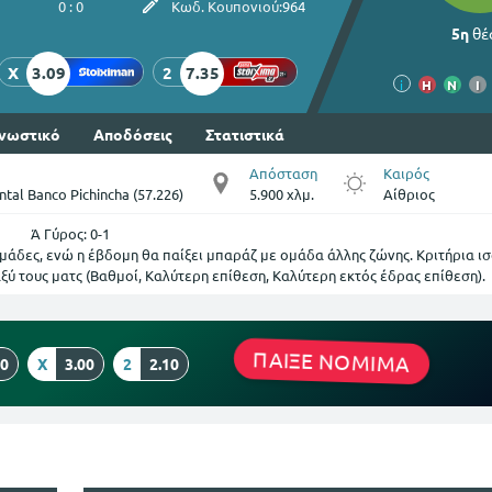
0
:
0
Κωδ. Κουπονιού:
964
5η
θέ
X
3.09
2
7.35
i
Η
Ν
Ι
νωστικό
Αποδόσεις
Στατιστικά
Απόσταση
Καιρός
al Banco Pichincha (57.226)
5.900 χλμ.
Αίθριος
Ά Γύρος: 0-1
μάδες, ενώ η έβδομη θα παίξει μπαράζ με ομάδα άλλης ζώνης. Κριτήρια ι
ξύ τους ματς (Βαθμοί, Καλύτερη επίθεση, Καλύτερη εκτός έδρας επίθεση).
ΠΑΙΞΕ ΝΟΜΙΜΑ
00
X
3.00
2
2.10