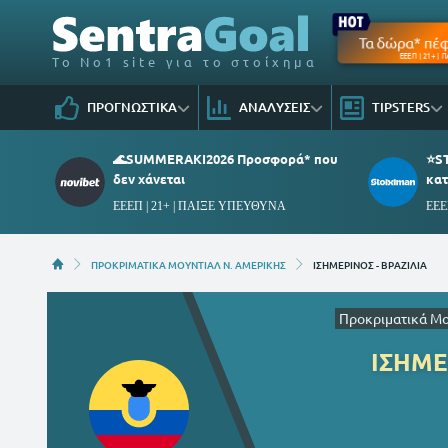
Τα δώρα* πέφ
ΕΕΕΠ | 21+ |
Το Νο1 site για το στοίχημα
ΠΡΟΓΝΩΣΤΙΚΑ
ΑΝΑΛΥΣΕΙΣ
TIPSTERS
🌊SUMMERAKI2026 Προσφορά* που
⭐ST
δεν χάνεται
κα
ΕΕΕΠ | 21+ | ΠΑΙΞΕ ΥΠΕΥΘΥΝΑ
ΕΕΕ
ΠΡΟΚΡΙΜΑΤΙΚΑ ΜΟΥΝΤΙΑΛ N. ΑΜΕΡΙΚΗΣ
ΙΣΗΜΕΡΙΝΟΣ - ΒΡΑΖΙΛΙΑ
Προκριματικά Μο
ΙΣΗΜΕ