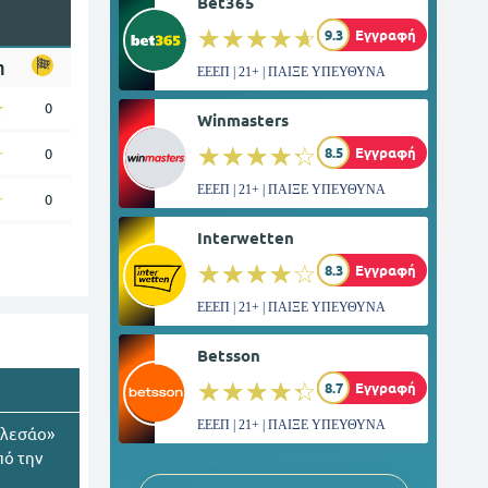
Bet365
☆☆☆☆☆
★★★★★
9.3
Εγγραφή
η
ΕΕΕΠ | 21+ | ΠΑΙΞΕ ΥΠΕΥΘΥΝΑ
☆
★
0
Winmasters
☆☆☆☆☆
★★★★★
☆
★
8.5
Εγγραφή
0
ΕΕΕΠ | 21+ | ΠΑΙΞΕ ΥΠΕΥΘΥΝΑ
☆
★
0
Interwetten
☆☆☆☆☆
★★★★★
8.3
Εγγραφή
ΕΕΕΠ | 21+ | ΠΑΙΞΕ ΥΠΕΥΘΥΝΑ
Betsson
☆☆☆☆☆
★★★★★
8.7
Εγγραφή
ΕΕΕΠ | 21+ | ΠΑΙΞΕ ΥΠΕΥΘΥΝΑ
ελεσάο»
πό την