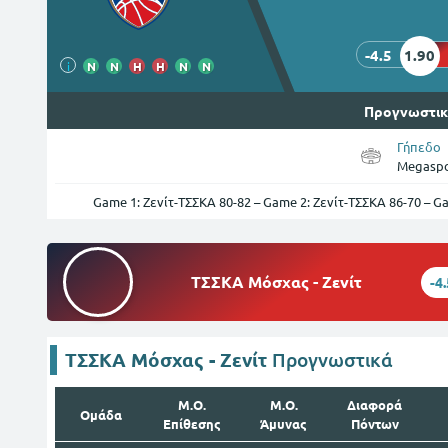
-4.5
1.90
i
Ν
Ν
Η
Η
Ν
Ν
Προγνωστι
Γήπεδο
Megaspor
Game 1: Ζενίτ-ΤΣΣΚΑ 80-82 – Game 2: Ζενίτ-ΤΣΣΚΑ 86-70 – Ga
ΤΣΣΚΑ Μόσχας - Ζενίτ
-4.
ΤΣΣΚΑ Μόσχας - Ζενίτ
Προγνωστικά
Μ.Ο.
Μ.Ο.
Διαφορά
Ομάδα
Επίθεσης
Άμυνας
Πόντων