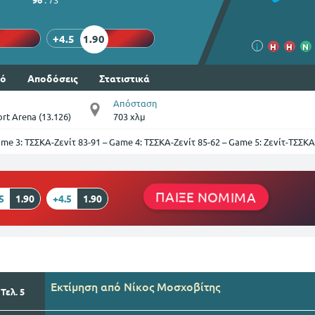
+4.5
1.90
i
Η
Η
Ν
κό
Αποδόσεις
Στατιστικά
Απόσταση
t Arena (13.126)
703 χλμ
me 3: ΤΣΣΚΑ-Ζενίτ 83-91 – Game 4: ΤΣΣΚΑ-Ζενίτ 85-62 – Game 5: Ζενίτ-ΤΣΣΚΑ
ΠΑΙΞΕ ΝΟΜΙΜΑ
5
1.90
+4.5
1.90
Εκτίμηση από
Νίκος Μοσχοβίτης
Τελ. 5