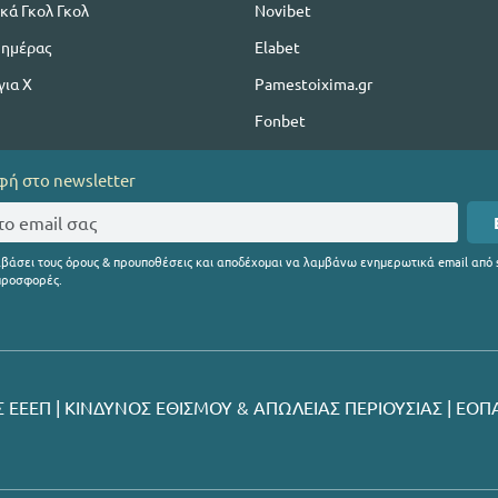
κά Γκολ Γκολ
Novibet
 ημέρας
Elabet
για Χ
Pamestoixima.gr
Fonbet
φή στο newsletter
αβάσει τους όρους & προυποθέσεις και αποδέχομαι να λαμβάνω ενημερωτικά email από s
προσφορές.
 ΕΕΕΠ | ΚΙΝΔΥΝΟΣ ΕΘΙΣΜΟΥ & ΑΠΩΛΕΙΑΣ ΠΕΡΙΟΥΣΙΑΣ |
ΕΟΠΑ