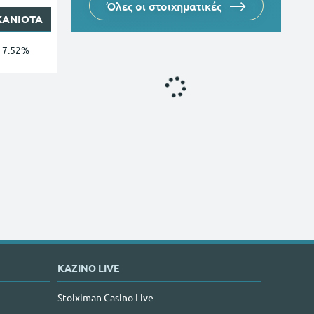
Όλες οι στοιχηματικές
ΚΑΝΙΟΤΑ
7.52%
ΚΑΖΙΝΟ LIVE
Stoiximan Casino Live