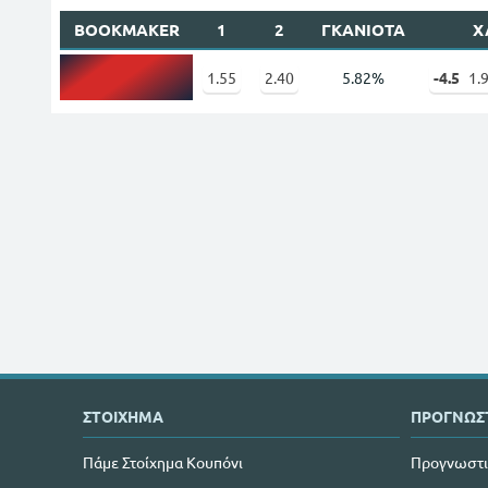
BOOKMAKER
1
2
ΓΚΑΝΙΟΤΑ
Χ
1.55
2.40
5.82%
-4.5
1.
ΣΤΟΙΧΗΜΑ
ΠΡΟΓΝΩΣ
Πάμε Στοίχημα Κουπόνι
Προγνωστι