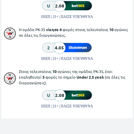
U
2.08
ΕΕΕΠ | 21+ | ΠΑΙΞΕ ΥΠΕΥΘΥΝΑ
Η ομάδα PK-35
νίκησε 4
φορές στους τελευταίους
10
αγώνες
σε όλες τις διοργανώσεις.
2
4.05
ΕΕΕΠ | 21+ | ΠΑΙΞΕ ΥΠΕΥΘΥΝΑ
Στους τελευταίους
10
αγώνες της ομάδας PK-35, έχει
επαληθευτεί
5
φορές το σημείο
Under 2.5 γκολ
(σε όλες τις
διοργανώσεις).
U
2.08
ΕΕΕΠ | 21+ | ΠΑΙΞΕ ΥΠΕΥΘΥΝΑ