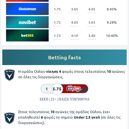
1.75
3.65
4.05
8.45%
1.72
4.05
3.65
9.28%
1.73
4.10
3.40
10.40%
Betting facts
Η ομάδα Ούλου
νίκησε 4
φορές στους τελευταίους
10
αγώνες
σε όλες τις διοργανώσεις.
1
5.75
ΕΕΕΠ | 21+ | ΠΑΙΞΕ ΥΠΕΥΘΥΝΑ
Στους τελευταίους
10
αγώνες της ομάδας Ούλου, έχει
επαληθευτεί
6
φορές το σημείο
Under 2.5 γκολ
(σε όλες τις
διοργανώσεις).