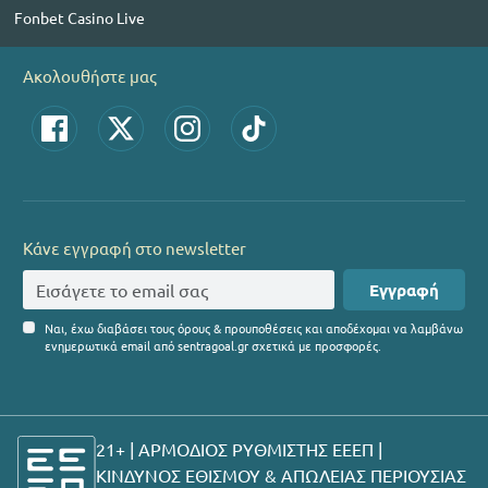
Fonbet Casino Live
Ακολουθήστε μας
Κάνε εγγραφή στο newsletter
Εγγραφή
Ναι, έχω διαβάσει τους όρους & προυποθέσεις και αποδέχομαι να λαμβάνω
ενημερωτικά email από sentragoal.gr σχετικά με προσφορές.
21+ | ΑΡΜΟΔΙΟΣ ΡΥΘΜΙΣΤΗΣ ΕΕΕΠ |
ΚΙΝΔΥΝΟΣ ΕΘΙΣΜΟΥ & ΑΠΩΛΕΙΑΣ ΠΕΡΙΟΥΣΙΑΣ