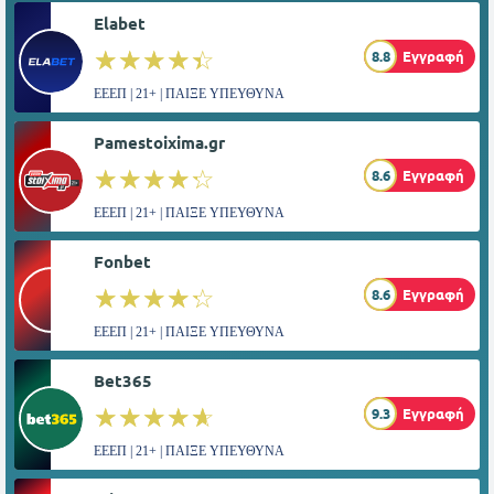
Elabet
☆☆☆☆☆
★★★★★
8.8
Εγγραφή
ΕΕΕΠ | 21+ | ΠΑΙΞΕ ΥΠΕΥΘΥΝΑ
Pamestoixima.gr
☆☆☆☆☆
★★★★★
8.6
Εγγραφή
ΕΕΕΠ | 21+ | ΠΑΙΞΕ ΥΠΕΥΘΥΝΑ
Fonbet
☆☆☆☆☆
★★★★★
8.6
Εγγραφή
ΕΕΕΠ | 21+ | ΠΑΙΞΕ ΥΠΕΥΘΥΝΑ
Bet365
☆☆☆☆☆
★★★★★
9.3
Εγγραφή
ΕΕΕΠ | 21+ | ΠΑΙΞΕ ΥΠΕΥΘΥΝΑ