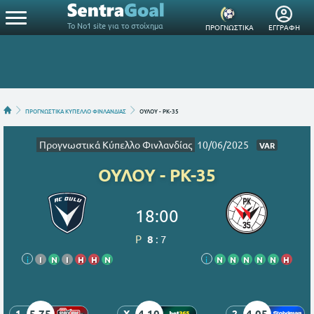
Το Νο1 site για το στοίχημα
ΠΡΟΓΝΩΣΤΙΚΑ
ΕΓΓΡΑΦΗ
ΠΡΟΓΝΩΣΤΙΚΑ ΚΥΠΕΛΛΟ ΦΙΝΛΑΝΔΙΑΣ
ΟΥΛΟΥ - PK-35
Προγνωστικά Κύπελλο Φινλανδίας
10/06/2025
VAR
ΟΥΛΟΥ - PK-35
18:00
P
8
:
7
i
Ι
Ν
Ι
Η
Η
Ν
i
Ν
Ν
Ν
Ν
Ν
Η
5.75
4.10
4.05
1
X
2