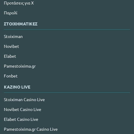
Προτάσεις για Χ
Παρολί
ΣΤΟΙΧΗΜΑΤΙΚΕΣ
Stoiximan
Novibet
Elabet
Pamestoixima.gr
Fonbet
ΚΑΖΙΝΟ LIVE
Stoiximan Casino Live
Novibet Casino Live
Elabet Casino Live
Pamestoixima.gr Casino Live