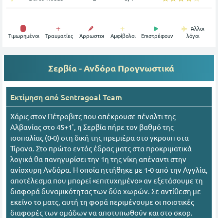
Άλλοι
Tιμωρημένοι
Τραυματίες
Άρρωστοι
Αμφίβολοι
Επιστρέφουν
λόγοι
Σερβία - Ανδόρα
Προγνωστικά
Εκτίμηση από
Sentragoal Team
Χάρις στον Πέτροβιτς που απέκρουσε πέναλτι της
Αλβανίας στο 45+1', η Σερβία πήρε τον βαθμό της
ισοπαλίας (0-0) στη δική της πρεμιέρα στο γκρουπ στα
Τίρανα. Στο πρώτο εντός έδρας ματς στα προκριματικά
λογικά θα πανηγυρίσει την 1η της νίκη απέναντι στην
ανίσχυρη Ανδόρα. Η οποία ηττήθηκε με 1-0 από την Αγγλία,
αποτέλεσμα που μπορεί «επιτυχημένο» αν εξετάσουμε τη
διαφορά δυναμικότητας των δύο χωρών. Σε αντίθεση με
εκείνο το ματς, αυτή τη φορά περιμένουμε οι ποιοτικές
διαφορές των ομάδων να αποτυπωθούν και στο σκορ.