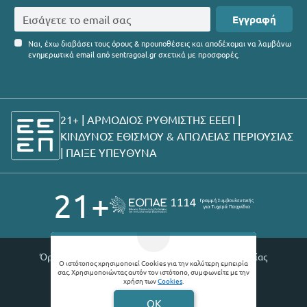
Εγγραφή
Ναι, έχω διαβάσει τους όρους & προυποθέσεις και αποδέχομαι να λαμβάνω
ενημερωτικά email από sentragoal.gr σχετικά με προσφορές.
21+ | ΑΡΜΟΔΙΟΣ ΡΥΘΜΙΣΤΗΣ ΕΕΕΠ |
ΚΙΝΔΥΝΟΣ ΕΘΙΣΜΟΥ & ΑΠΩΛΕΙΑΣ ΠΕΡΙΟΥΣΙΑΣ
|
ΠΑΙΞΕ ΥΠΕΥΘΥΝΑ
21+
Όροι χρήσης |
Πολιτική απορρήτου |
Θέσεις εργασίας
Ο ιστότοπος χρησιμοποιεί Cookies για την καλύτερη εμπειρία
σας. Χρησιμοποιώντας αυτόν τον ιστότοπο, συμφωνείτε με την
© 2026 Sentragoal
χρήση των
Cookies
.
Developed by
Digital Winners
OK