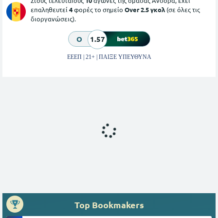
Στους τελευταίους
10
αγώνες της ομάδας Ανδόρα, έχει
επαληθευτεί
4
φορές το σημείο
Over 2.5 γκολ
(σε όλες τις
διοργανώσεις).
O
1.57
ΕΕΕΠ | 21+ | ΠΑΙΞΕ ΥΠΕΥΘΥΝΑ
Top Bookmakers