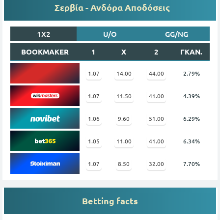
Σερβία - Ανδόρα Αποδόσεις
1X2
U/O
GG/NG
BOOKMAKER
1
X
2
ΓΚΑΝ.
1.07
14.00
44.00
2.79%
1.07
11.50
41.00
4.39%
1.06
9.60
51.00
6.29%
1.05
11.00
41.00
6.34%
1.07
8.50
32.00
7.70%
Betting facts