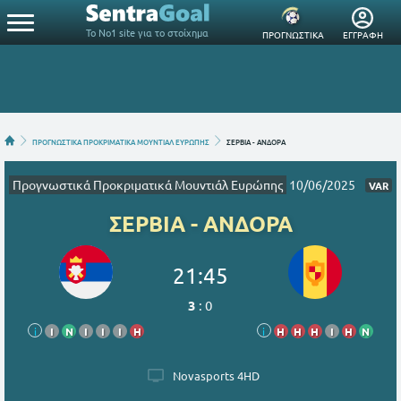
Το Νο1 site για το στοίχημα
ΠΡΟΓΝΩΣΤΙΚΑ
ΕΓΓΡΑΦΗ
ΠΡΟΓΝΩΣΤΙΚΑ ΠΡΟΚΡΙΜΑΤΙΚΑ ΜΟΥΝΤΙΑΛ ΕΥΡΩΠΗΣ
ΣΕΡΒΙΑ - ΑΝΔΟΡΑ
Προγνωστικά Προκριματικά Μουντιάλ Ευρώπης
10/06/2025
VAR
ΣΕΡΒΙΑ - ΑΝΔΟΡΑ
21:45
3
:
0
i
Ι
Ν
Ι
Ι
Ι
Η
i
Η
Η
Η
Ι
Η
Ν
Novasports 4HD