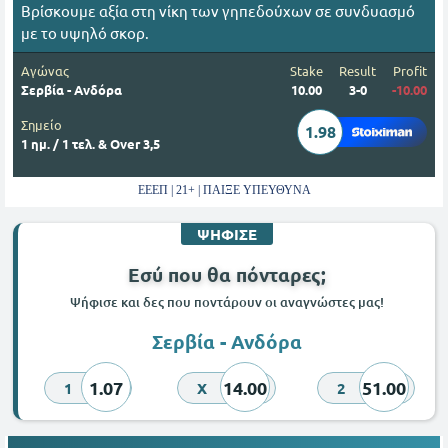
Βρίσκουμε αξία στη νίκη των γηπεδούχων σε συνδυασμό
με το υψηλό σκορ.
Αγώνας
Stake
Result
Profit
Σερβία - Ανδόρα
10.00
3-0
-10.00
Σημείο
1.98
1 ημ. / 1 τελ. & Over 3,5
ΕΕΕΠ | 21+ | ΠΑΙΞΕ ΥΠΕΥΘΥΝΑ
ΨΗΦΙΣΕ
Εσύ που θα πόνταρες;
Ψήφισε και δες που ποντάρουν οι αναγνώστες μας!
Σερβία - Ανδόρα
1.07
14.00
51.00
1
X
2