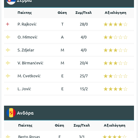
Σερβία
Παίχτης
Θέση
Συμ/Γκολ
Αξιολόγηση
☆☆☆☆☆
★★★★★
P. Rajković
Τ
28/0
☆☆☆☆☆
★★★★★
O. Mimović
Α
4/0
☆☆☆☆☆
★★★★★
S. Zdjelar
Μ
4/0
☆☆☆☆☆
★★★★★
V. Birmančević
Μ
20/4
☆☆☆☆☆
★★★★★
M. Cvetković
Ε
25/7
☆☆☆☆☆
★★★★★
L. Jović
Ε
15/2
Ανδόρα
Παίχτης
Θέση
Συμ/Γκολ
Αξιολόγηση
☆☆☆☆☆
★★★★★
Berto Rosas
Ε
3/1