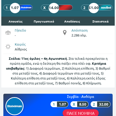
1.07
14.00
51.00
1
X
2
Απουσίες
Προγνωστικό
Αποδόσεις
Στατιστικά
Γήπεδο
Απόσταση
-
2.286 χλμ.
Καιρός
Αίθριος
Σχόλια:
11ος όμιλος – 4η Αγωνιστική
. Στα τελικά προκρίνεται η
πρώτη ομάδα, ενώ η δεύτερη θα παίξει στα πλέι οφ.
Κριτήρια
ισοβαθμίας:
1) Διαφορά τερμάτων, 2) Καλύτερη επίθεση, 3) Βαθμοί
στα μεταξύ τους, 4) Διαφορά τερμάτων στα μεταξύ τους, 5)
Καλύτερη επίθεση στα μεταξύ τους, 6) Καλύτερη εκτός έδρας
επίθεση στα μεταξύ τους, 7) Βαθμοί ποινής, 8) Κλήρωση.
Σερβία - Ανδόρα
1
1.07
X
8.50
2
32.00
ΠΑΙΞΕ ΝΟΜΙΜΑ