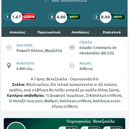
Κωδ. Κουπονιού:
233
1.67
4.00
8.00
1
X
2
Απουσίες
Προγνωστικό
Αποδόσεις
Στατιστικά
Γήπεδο
Διαιτητής
Estadio Centenario de
Ραφαέλ Κλάους (Βραζιλία)
Montevideo (60.235)
Απόσταση
Καιρός
6.900 χλμ.
Αίθριος
Ά Γύρος: Βενεζουέλα - Ουρουγουάη 0-0
Σχόλια:
Φάση ομίλου. Στα τελικά προκρίνονται οι έξι πρώτες
ομάδες, ενώ η έβδομη θα παίξει μπαράζ με ομάδα άλλης ζώνης.
Κριτήρια ισοβαθμίας:
1) Διαφορά τερμάτων, 2) Καλύτερη επίθεση,
3) Μεταξύ τους ματς (Βαθμοί, Καλύτερη επίθεση, Καλύτερη εκτός
έδρας επίθεση
Ουρουγουάη - Βενεζουέλα