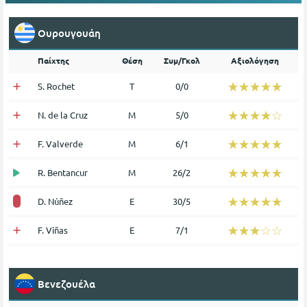
Ουρουγουάη
Παίχτης
Θέση
Συμ/Γκολ
Αξιολόγηση
☆☆☆☆☆
★★★★★
S. Rochet
Τ
0/0
☆☆☆☆☆
★★★★★
N. de la Cruz
Μ
5/0
☆☆☆☆☆
★★★★★
F. Valverde
Μ
6/1
☆☆☆☆☆
★★★★★
R. Bentancur
Μ
26/2
☆☆☆☆☆
★★★★★
D. Núñez
Ε
30/5
☆☆☆☆☆
★★★★★
F. Viñas
Ε
7/1
Βενεζουέλα