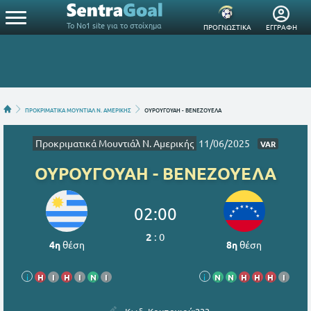
Το Νο1 site για το στοίχημα
ΠΡΟΓΝΩΣΤΙΚΑ
ΕΓΓΡΑΦΗ
ΠΡΟΚΡΙΜΑΤΙΚΑ ΜΟΥΝΤΙΑΛ N. ΑΜΕΡΙΚΗΣ
ΟΥΡΟΥΓΟΥΑΗ - ΒΕΝΕΖΟΥΕΛΑ
Προκριματικά Μουντιάλ N. Αμερικής
11/06/2025
VAR
ΟΥΡΟΥΓΟΥΑΗ - ΒΕΝΕΖΟΥΕΛΑ
02:00
2
:
0
4η
θέση
8η
θέση
i
Η
Ι
Η
Ι
Ν
Ι
i
Ν
Ν
Η
Η
Η
Ι