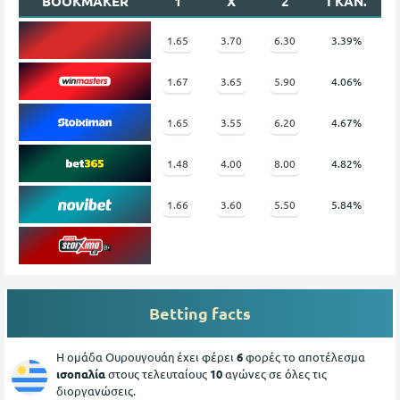
BOOKMAKER
1
X
2
ΓΚΑΝ.
1.65
3.70
6.30
3.39%
1.67
3.65
5.90
4.06%
1.65
3.55
6.20
4.67%
1.48
4.00
8.00
4.82%
1.66
3.60
5.50
5.84%
Betting facts
Η ομάδα Ουρουγουάη έχει φέρει
6
φορές το αποτέλεσμα
ισοπαλία
στους τελευταίους
10
αγώνες σε όλες τις
διοργανώσεις.