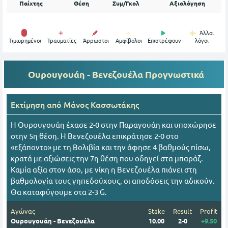
Παίχτης
Θέση
Συμ/Γκολ
Αξιολόγηση
Άλλοι
Tιμωρημένοι
Τραυματίες
Άρρωστοι
Αμφίβολοι
Επιστρέφουν
λόγοι
Ουρουγουάη - Βενεζουέλα
Προγνωστικά
Εκτίμηση από
Mάνος Κασσωτάκης
Η Ουρουγουάη έχασε 2-0 στην Παραγουάη και υποχώρησε
στην 5η θέση. Η Βενεζουέλα επικράτησε 2-0 στο
«εξάποντο» με τη Βολιβία και την άφησε 4 βαθμούς πίσω,
κρατά με αξιώσεις την 7η θέση που οδηγεί στα μπαράζ.
Καμία αξία στον άσο, με νίκη η Βενεζουέλα πιάνει στη
βαθμολογία τους γηπεδούχους, οι αποδόσεις την αδικούν.
Θα καταφύγουμε στα 2-3 G.
Αγώνας
Stake
Result
Profit
Ουρουγουάη - Βενεζουέλα
10.00
2-0
+9.50