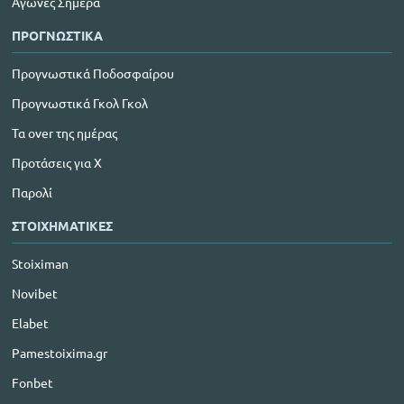
Αγώνες Σήμερα
ΠΡΟΓΝΩΣΤΙΚΑ
Προγνωστικά Ποδοσφαίρου
Προγνωστικά Γκολ Γκολ
Τα over της ημέρας
Προτάσεις για Χ
Παρολί
ΣΤΟΙΧΗΜΑΤΙΚΕΣ
Stoiximan
Novibet
Elabet
Pamestoixima.gr
Fonbet