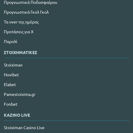
Προγνωστικά Ποδοσφαίρου
Προγνωστικά Γκολ Γκολ
Τα over της ημέρας
Προτάσεις για Χ
Παρολί
ΣΤΟΙΧΗΜΑΤΙΚΕΣ
Stoiximan
Novibet
Elabet
Pamestoixima.gr
Fonbet
ΚΑΖΙΝΟ LIVE
Stoiximan Casino Live