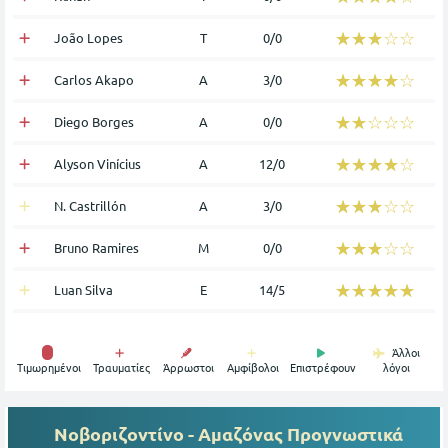
☆☆☆☆☆
★★★★★
João Lopes
Τ
0/0
☆☆☆☆☆
★★★★★
Carlos Akapo
Α
3/0
☆☆☆☆☆
★★★★★
Diego Borges
Α
0/0
☆☆☆☆☆
★★★★★
Alyson Vinícius
Α
12/0
☆☆☆☆☆
★★★★★
N. Castrillón
Α
3/0
☆☆☆☆☆
★★★★★
Bruno Ramires
Μ
0/0
☆☆☆☆☆
★★★★★
Luan Silva
Ε
14/5
Άλλοι
Tιμωρημένοι
Τραυματίες
Άρρωστοι
Αμφίβολοι
Επιστρέφουν
λόγοι
Νοβοριζοντίνο - Αμαζόνας
Προγνωστικά