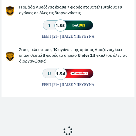
Η ομάδα Αμαζόνας
έχασε 7
φορές στους τελευταίους
10
αγώνες σε όλες τις διοργανώσεις.
1
1.55
ΕΕΕΠ | 21+ | ΠΑΙΞΕ ΥΠΕΥΘΥΝΑ
Στους τελευταίους
10
αγώνες της ομάδας Αμαζόνας, έχει
επαληθευτεί
5
φορές το σημείο
Under 2.5 γκολ
(σε όλες τις
διοργανώσεις).
U
1.54
ΕΕΕΠ | 21+ | ΠΑΙΞΕ ΥΠΕΥΘΥΝΑ