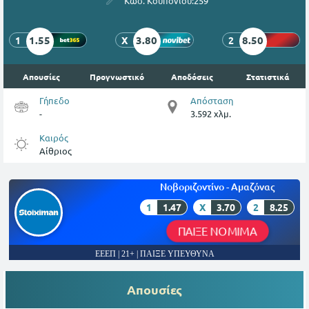
Κωδ. Κουπονιού:
259
1.55
3.80
8.50
1
X
2
Απουσίες
Προγνωστικό
Αποδόσεις
Στατιστικά
Γήπεδο
Απόσταση
-
3.592 χλμ.
Καιρός
Αίθριος
Νοβοριζοντίνο - Αμαζόνας
1
1.47
X
3.70
2
8.25
ΠΑΙΞΕ ΝΟΜΙΜΑ
ΕΕΕΠ | 21+ | ΠΑΙΞΕ ΥΠΕΥΘΥΝΑ
Απουσίες