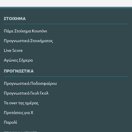
ΣΤΟΙΧΗΜΑ
Πάμε Στοίχημα Κουπόνι
Προγνωστικά Στοιχήματος
Live Score
Αγώνες Σήμερα
ΠΡΟΓΝΩΣΤΙΚΑ
Προγνωστικά Ποδοσφαίρου
Προγνωστικά Γκολ Γκολ
Τα over της ημέρας
Προτάσεις για Χ
Παρολί