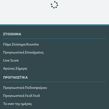
ΣΤΟΙΧΗΜΑ
Πάμε Στοίχημα Κουπόνι
Προγνωστικά Στοιχήματος
Live Score
Αγώνες Σήμερα
ΠΡΟΓΝΩΣΤΙΚΑ
Προγνωστικά Ποδοσφαίρου
Προγνωστικά Γκολ Γκολ
Τα over της ημέρας