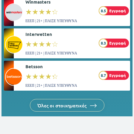
Winmasters
☆☆☆☆☆
★★★★★
8.5
Εγγραφή
ΕΕΕΠ | 21+ | ΠΑΙΞΕ ΥΠΕΥΘΥΝΑ
Interwetten
☆☆☆☆☆
★★★★★
8.3
Εγγραφή
ΕΕΕΠ | 21+ | ΠΑΙΞΕ ΥΠΕΥΘΥΝΑ
Betsson
☆☆☆☆☆
★★★★★
8.7
Εγγραφή
ΕΕΕΠ | 21+ | ΠΑΙΞΕ ΥΠΕΥΘΥΝΑ
Όλες οι στοιχηματικές