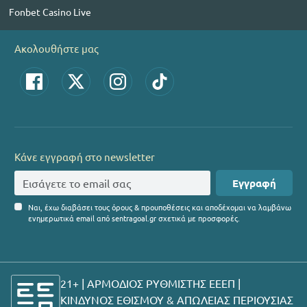
Fonbet Casino Live
Ακολουθήστε μας
Κάνε εγγραφή στο newsletter
Εγγραφή
Ναι, έχω διαβάσει τους όρους & προυποθέσεις και αποδέχομαι να λαμβάνω
ενημερωτικά email από sentragoal.gr σχετικά με προσφορές.
21+ | ΑΡΜΟΔΙΟΣ ΡΥΘΜΙΣΤΗΣ ΕΕΕΠ |
ΚΙΝΔΥΝΟΣ ΕΘΙΣΜΟΥ & ΑΠΩΛΕΙΑΣ ΠΕΡΙΟΥΣΙΑΣ