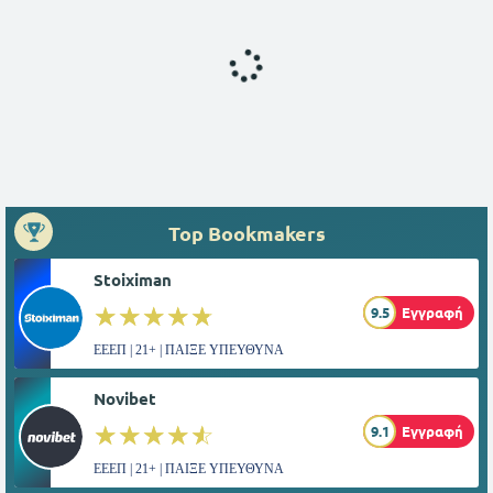
Top Bookmakers
Stoiximan
☆☆☆☆☆
★★★★★
9.5
Εγγραφή
ΕΕΕΠ | 21+ | ΠΑΙΞΕ ΥΠΕΥΘΥΝΑ
Novibet
☆☆☆☆☆
★★★★★
9.1
Εγγραφή
ΕΕΕΠ | 21+ | ΠΑΙΞΕ ΥΠΕΥΘΥΝΑ