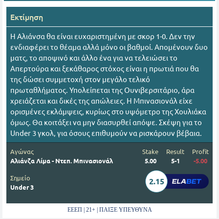
Εκτίμηση
Η Αλιάνσα θα είναι ευχαριστημένη με σκορ 1-0. Δεν την
ενδιαφέρει το θέαμα αλλά μόνο οι βαθμοί. Απομένουν δυο
ματς, το αποψινό και άλλο ένα για να τελειώσει το
Απερτούρα και ξεκάθαρος στόχος είναι η πρωτιά που θα
της δώσει συμμετοχή στον μεγάλο τελικό
πρωταθλήματος. Υπολείπεται της Ουνιβερσιτάριο, άρα
χρειάζεται και δικές της απώλειες. Η Μπινασιονάλ είχε
ορισμένες εκλάμψεις, κυρίως στο υψόμετρο της Χουλιάκα
όμως. Θα κοιτάξει να μην διασυρθεί απόψε. Σκέψη για το
Under 3 γκολ, για όσους επιθυμούν να ρισκάρουν βέβαια.
Αγώνας
Stake
Result
Profit
Αλιάνζα Λίμα - Ντεπ. Μπινασιονάλ
5.00
5-1
-5.00
Σημείο
2.15
Under 3
ΕΕΕΠ | 21+ | ΠΑΙΞΕ ΥΠΕΥΘΥΝΑ