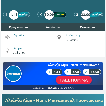
1.11
10.00
22.00
1
X
2
Προγνωστικό
Αποδόσεις
Στατιστικά
Γήπεδο
Απόσταση
-
1.250 χλμ.
Καιρός
Αίθριος
Αλιάνζα Λίμα - Ντεπ. Μπινασιονάλ
1
1.11
X
7.50
2
17.50
ΠΑΙΞΕ ΝΟΜΙΜΑ
ΕΕΕΠ | 21+ | ΠΑΙΞΕ ΥΠΕΥΘΥΝΑ
Αλιάνζα Λίμα - Ντεπ. Μπινασιονάλ
Προγνωστικά