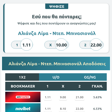
ΨΗΦΙΣΕ
Εσύ που θα πόνταρες;
Ψήφισε και δες που ποντάρουν οι αναγνώστες μας!
Αλιάνζα Λίμα - Ντεπ. Μπινασιονάλ
1.11
10.00
22.00
1
X
2
Αλιάνζα Λίμα - Ντεπ. Μπινασιονάλ Αποδόσεις
1X2
U/O
GG/NG
BOOKMAKER
1
X
2
ΓΚΑΝ.
1.11
9.00
21.00
5.63%
1.11
8.10
22.00
6.53%