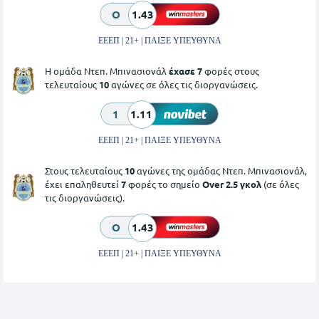
O
1.43
ΕΕΕΠ | 21+ | ΠΑΙΞΕ ΥΠΕΥΘΥΝΑ
Η ομάδα Ντεπ. Μπινασιονάλ
έχασε 7
φορές στους
τελευταίους
10
αγώνες σε όλες τις διοργανώσεις.
1
1.11
ΕΕΕΠ | 21+ | ΠΑΙΞΕ ΥΠΕΥΘΥΝΑ
Στους τελευταίους
10
αγώνες της ομάδας Ντεπ. Μπινασιονάλ,
έχει επαληθευτεί
7
φορές το σημείο
Over 2.5 γκολ
(σε όλες
τις διοργανώσεις).
O
1.43
ΕΕΕΠ | 21+ | ΠΑΙΞΕ ΥΠΕΥΘΥΝΑ