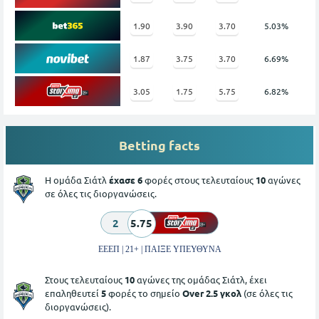
1.90
3.90
3.70
5.03%
1.87
3.75
3.70
6.69%
3.05
1.75
5.75
6.82%
Betting facts
Η ομάδα Σιάτλ
έχασε 6
φορές στους τελευταίους
10
αγώνες
σε όλες τις διοργανώσεις.
2
5.75
ΕΕΕΠ | 21+ | ΠΑΙΞΕ ΥΠΕΥΘΥΝΑ
Στους τελευταίους
10
αγώνες της ομάδας Σιάτλ, έχει
επαληθευτεί
5
φορές το σημείο
Over 2.5 γκολ
(σε όλες τις
διοργανώσεις).