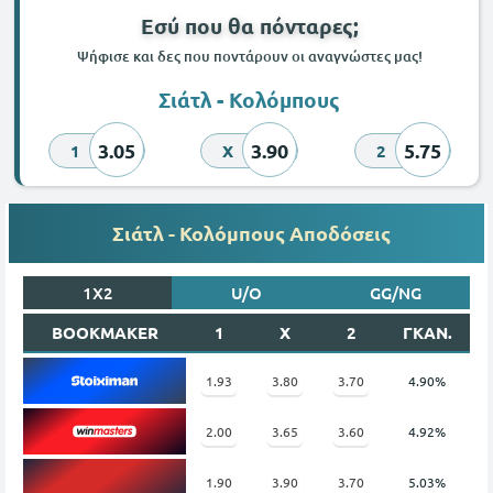
Εσύ που θα πόνταρες;
Ψήφισε και δες που ποντάρουν οι αναγνώστες μας!
Σιάτλ - Κολόμπους
3.05
3.90
5.75
1
X
2
Σιάτλ - Κολόμπους Αποδόσεις
1X2
U/O
GG/NG
BOOKMAKER
1
X
2
ΓΚΑΝ.
1.93
3.80
3.70
4.90%
2.00
3.65
3.60
4.92%
1.90
3.90
3.70
5.03%