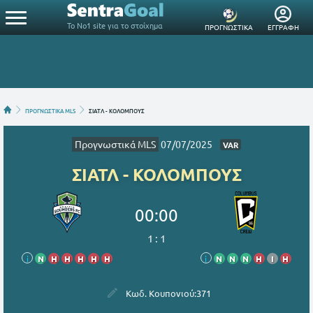
Το Νο1 site για το στοίχημα
ΠΡΟΓΝΩΣΤΙΚΑ
ΕΓΓΡΑΦΗ
ΠΡΟΓΝΩΣΤΙΚΑ MLS
ΣΙΑΤΛ - ΚΟΛΟΜΠΟΥΣ
Προγνωστικά MLS
07/07/2025
VAR
ΣΙΑΤΛ - ΚΟΛΟΜΠΟΥΣ
00:00
1
:
1
i
Ν
Η
Η
Η
Η
Η
i
Ν
Ν
Ν
Η
Ι
Η
Κωδ. Κουπονιού:
371