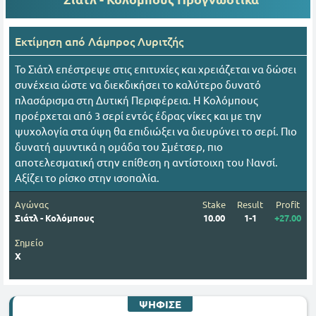
Εκτίμηση από
Λάμπρος Λυριτζής
Το Σιάτλ επέστρεψε στις επιτυχίες και χρειάζεται να δώσει
συνέχεια ώστε να διεκδικήσει το καλύτερο δυνατό
πλασάρισμα στη Δυτική Περιφέρεια. Η Κολόμπους
προέρχεται από 3 σερί εντός έδρας νίκες και με την
ψυχολογία στα ύψη θα επιδιώξει να διευρύνει το σερί. Πιο
δυνατή αμυντικά η ομάδα του Σμέτσερ, πιο
αποτελεσματική στην επίθεση η αντίστοιχη του Νανσί.
Αξίζει το ρίσκο στην ισοπαλία.
Αγώνας
Stake
Result
Profit
Σιάτλ - Κολόμπους
10.00
1-1
+27.00
Σημείο
Χ
ΨΗΦΙΣΕ