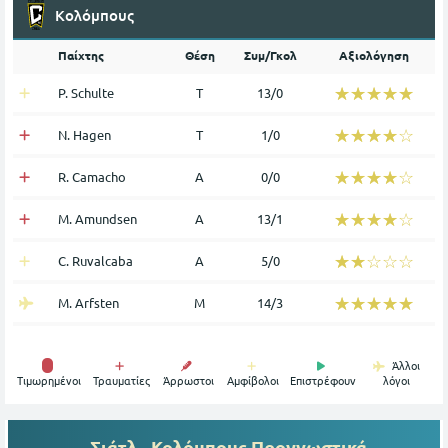
Κολόμπους
Παίχτης
Θέση
Συμ/Γκολ
Αξιολόγηση
☆☆☆☆☆
★★★★★
P. Schulte
Τ
13/0
☆☆☆☆☆
★★★★★
N. Hagen
Τ
1/0
☆☆☆☆☆
★★★★★
R. Camacho
Α
0/0
☆☆☆☆☆
★★★★★
M. Amundsen
Α
13/1
☆☆☆☆☆
★★★★★
C. Ruvalcaba
Α
5/0
☆☆☆☆☆
★★★★★
M. Arfsten
Μ
14/3
Άλλοι
Tιμωρημένοι
Τραυματίες
Άρρωστοι
Αμφίβολοι
Επιστρέφουν
λόγοι
Σιάτλ - Κολόμπους
Προγνωστικά