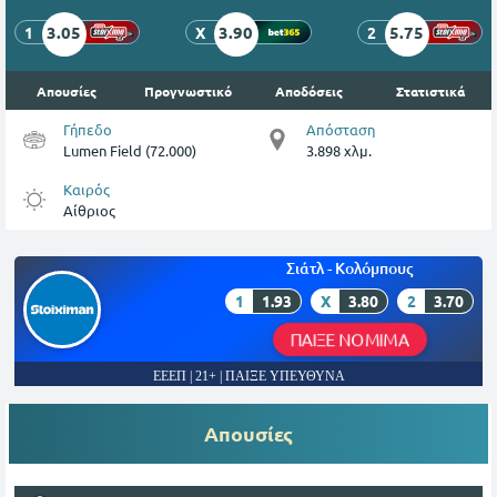
3.05
3.90
5.75
1
X
2
Απουσίες
Προγνωστικό
Αποδόσεις
Στατιστικά
Γήπεδο
Απόσταση
Lumen Field (72.000)
3.898 χλμ.
Καιρός
Αίθριος
Σιάτλ - Κολόμπους
1
1.93
X
3.80
2
3.70
ΠΑΙΞΕ ΝΟΜΙΜΑ
ΕΕΕΠ | 21+ | ΠΑΙΞΕ ΥΠΕΥΘΥΝΑ
Απουσίες