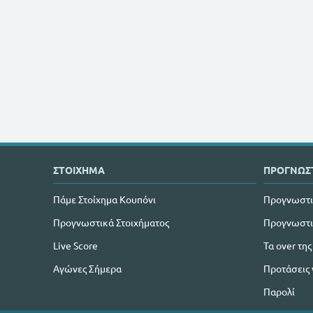
ΣΤΟΙΧΗΜΑ
ΠΡΟΓΝΩΣ
Πάμε Στοίχημα Κουπόνι
Προγνωστι
Προγνωστικά Στοιχήματος
Προγνωστι
Live Score
Τα over της
Αγώνες Σήμερα
Προτάσεις 
Παρολί