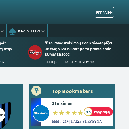
ΕΓΓΡΑΦΗ
Σ
ΚΑΖΙΝΟ LIVE
ορά*
🌴To Pamestoixima.gr σε καλωσορίζει
ση στην
με έως 5120 Δώρα* με το promo code
SUMMER5000!
ΥΝΑ
ΕΕΕΠ | 21+ | ΠΑΙΞΕ ΥΠΕΥΘΥΝΑ
Top Bookmakers
Stoiximan
☆☆☆☆☆
★★★★★
9.5
Εγγραφή
ΕΕΕΠ | 21+ | ΠΑΙΞΕ ΥΠΕΥΘΥΝΑ