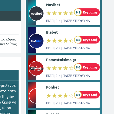
Novibet
☆☆☆☆☆
★★★★★
9.1
Εγγραφή
ΕΕΕΠ | 21+ | ΠΑΙΞΕ ΥΠΕΥΘΥΝΑ
Elabet
☆☆☆☆☆
★★★★★
κτός έδρας
8.8
Εγγραφή
υπελλούχος
ΕΕΕΠ | 21+ | ΠΑΙΞΕ ΥΠΕΥΘΥΝΑ
Pamestoixima.gr
☆☆☆☆☆
★★★★★
8.6
Εγγραφή
ΕΕΕΠ | 21+ | ΠΑΙΞΕ ΥΠΕΥΘΥΝΑ
ουμπλένσε
Fonbet
υατσιπάτο
☆☆☆☆☆
★★★★★
8.6
Εγγραφή
 Τσιγιάν
 ξέρει να
ΕΕΕΠ | 21+ | ΠΑΙΞΕ ΥΠΕΥΘΥΝΑ
ως τώρα
αίκτες