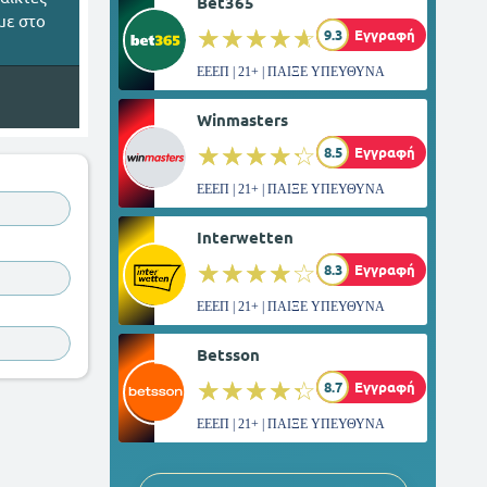
Bet365
με στο
☆☆☆☆☆
★★★★★
9.3
Εγγραφή
ΕΕΕΠ | 21+ | ΠΑΙΞΕ ΥΠΕΥΘΥΝΑ
Winmasters
☆☆☆☆☆
★★★★★
8.5
Εγγραφή
ΕΕΕΠ | 21+ | ΠΑΙΞΕ ΥΠΕΥΘΥΝΑ
Interwetten
☆☆☆☆☆
★★★★★
8.3
Εγγραφή
ΕΕΕΠ | 21+ | ΠΑΙΞΕ ΥΠΕΥΘΥΝΑ
Betsson
☆☆☆☆☆
★★★★★
8.7
Εγγραφή
ΕΕΕΠ | 21+ | ΠΑΙΞΕ ΥΠΕΥΘΥΝΑ