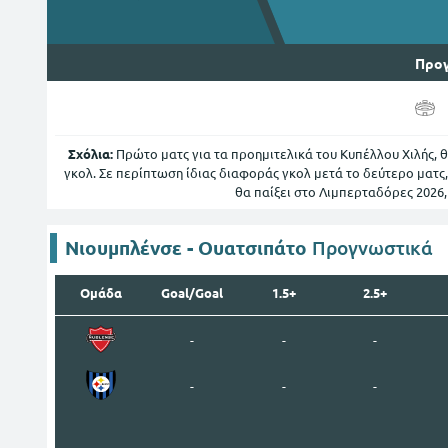
Προ
Σχόλια:
Πρώτο ματς για τα προημιτελικά του Κυπέλλου Χιλής, θ
γκολ. Σε περίπτωση ίδιας διαφοράς γκολ μετά το δεύτερο ματς
θα παίξει στο Λιμπερταδόρες 2026,
Νιουμπλένσε - Ουατσιπάτο
Προγνωστικά
Ομάδα
Goal/Goal
1.5+
2.5+
-
-
-
-
-
-