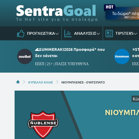
Τα δώρα* πέφ
ΕΕΕΠ | 21+ |
Το Νο1 site για το στοίχημα
ΠΡΟΓΝΩΣΤΙΚΑ
ΑΝΑΛΥΣΕΙΣ
TIPSTERS
🌊SUMMERAKI2026 Προσφορά* που
⭐ST
δεν χάνεται
κα
ΕΕΕΠ | 21+ | ΠΑΙΞΕ ΥΠΕΥΘΥΝΑ
ΕΕΕ
ΚΥΠΕΛΛΟ ΧΙΛΗΣ
ΝΙΟΥΜΠΛΕΝΣΕ - ΟΥΑΤΣΙΠΑΤΟ
Κύ
ΝΙΟΥΜΠΛ