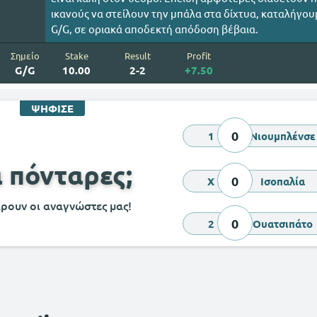
ικανούς να στείλουν την μπάλα στα δίχτυα, καταλήγου
G/G, σε οριακά αποδεκτή απόδοση βέβαια.
Σημείο
Stake
Result
Profit
G/G
10.00
2-2
+7.50
ΨΗΦΙΣΕ
0
1
Νιουμπλένσε
 πόνταρες;
0
X
Ισοπαλία
άρουν οι αναγνώστες μας!
0
2
Ουατσιπάτο