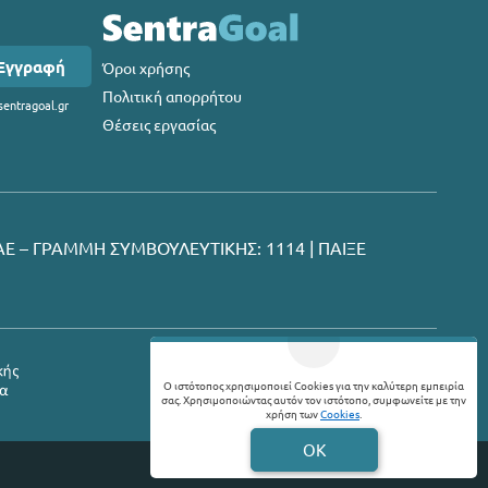
Εγγραφή
Όροι χρήσης
Πολιτική απορρήτου
entragoal.gr
Θέσεις εργασίας
Ε – ΓΡΑΜΜΗ ΣΥΜΒΟΥΛΕΥΤΙΚΗΣ: 1114 |
ΠΑΙΞΕ
Ο ιστότοπος χρησιμοποιεί Cookies για την καλύτερη εμπειρία
σας. Χρησιμοποιώντας αυτόν τον ιστότοπο, συμφωνείτε με την
χρήση των
Cookies
.
OK