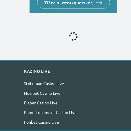
Όλες οι στοιχηματικές
ΚΑΖΙΝΟ LIVE
Stoiximan Casino Live
Novibet Casino Live
Elabet Casino Live
Pamestoixima.gr Casino Live
Fonbet Casino Live