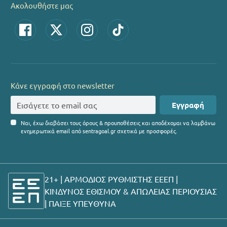
Ακολουθήστε μας
Κάνε εγγραφή στο newsletter
Εγγραφή
Ναι, έχω διαβάσει τους όρους & προυποθέσεις και αποδέχομαι να λαμβάνω
ενημερωτικά email από sentragoal.gr σχετικά με προσφορές.
21+ | ΑΡΜΟΔΙΟΣ ΡΥΘΜΙΣΤΗΣ ΕΕΕΠ |
ΚΙΝΔΥΝΟΣ ΕΘΙΣΜΟΥ & ΑΠΩΛΕΙΑΣ ΠΕΡΙΟΥΣΙΑΣ
|
ΠΑΙΞΕ ΥΠΕΥΘΥΝΑ