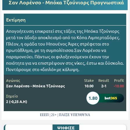
Σαν Λορένσο - Μπόκα Τζούνιορς
Προγνωστικά
Εκτίμηση
Απογοήτευση επικρατεί στις τάξεις της Μπόκα Τζούνιορς
μετά τον άδοξο αποκλεισμό από το Κόπα Λιμπερταδόρες.
Πλέον, η ομάδα του Μπουένος Άιρες στρέφεται στο
πρωτάθλημα, με τη συμπολίτισσα Σαν Λορένσο να
παραμονεύει. Πάντως οι φιλοξενούμενοι έχουν την
ποιότητα για να επιστρέψουν στις νίκες, έστω και δύσκολα.
Ποντάρουμε στο «διπλό» με κάλυψη.
Αγώνας
Stake
Result
Profit
Σαν Λορένσο - Μπόκα Τζούνιορς
10.00
2-1
-10.00
Σημείο
1.80
2 (-0,25 Α.Η)
ΕΕΕΠ | 21+ | ΠΑΙΞΕ ΥΠΕΥΘΥΝΑ
ΨΗΦΙΣΕ