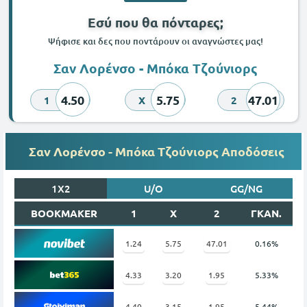
Εσύ που θα πόνταρες;
Ψήφισε και δες που ποντάρουν οι αναγνώστες μας!
Σαν Λορένσο - Μπόκα Τζούνιορς
4.50
5.75
47.01
1
X
2
Σαν Λορένσο - Μπόκα Τζούνιορς Αποδόσεις
1X2
U/O
GG/NG
BOOKMAKER
1
X
2
ΓΚΑΝ.
1.24
5.75
47.01
0.16%
4.33
3.20
1.95
5.33%
4.40
3.15
1.95
5.44%