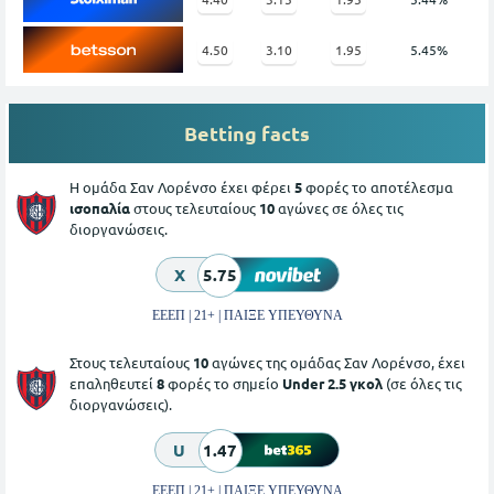
4.50
3.10
1.95
5.45%
Betting facts
Η ομάδα Σαν Λορένσο έχει φέρει
5
φορές το αποτέλεσμα
ισοπαλία
στους τελευταίους
10
αγώνες σε όλες τις
διοργανώσεις.
X
5.75
ΕΕΕΠ | 21+ | ΠΑΙΞΕ ΥΠΕΥΘΥΝΑ
Στους τελευταίους
10
αγώνες της ομάδας Σαν Λορένσο, έχει
επαληθευτεί
8
φορές το σημείο
Under 2.5 γκολ
(σε όλες τις
διοργανώσεις).
U
1.47
ΕΕΕΠ | 21+ | ΠΑΙΞΕ ΥΠΕΥΘΥΝΑ