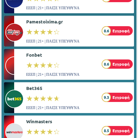
ΕΕΕΠ | 21+ | ΠΑΙΞΕ ΥΠΕΥΘΥΝΑ
Pamestoixima.gr
☆☆☆☆☆
★★★★★
8.6
Εγγραφή
ΕΕΕΠ | 21+ | ΠΑΙΞΕ ΥΠΕΥΘΥΝΑ
Fonbet
☆☆☆☆☆
★★★★★
8.6
Εγγραφή
ΕΕΕΠ | 21+ | ΠΑΙΞΕ ΥΠΕΥΘΥΝΑ
Bet365
☆☆☆☆☆
★★★★★
9.3
Εγγραφή
ΕΕΕΠ | 21+ | ΠΑΙΞΕ ΥΠΕΥΘΥΝΑ
Winmasters
☆☆☆☆☆
★★★★★
8.5
Εγγραφή