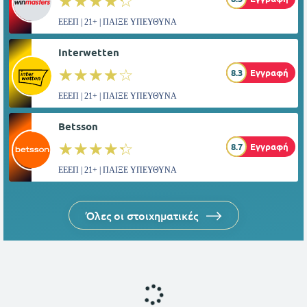
☆☆☆☆☆
★★★★★
ΕΕΕΠ | 21+ | ΠΑΙΞΕ ΥΠΕΥΘΥΝΑ
Interwetten
☆☆☆☆☆
★★★★★
8.3
Εγγραφή
ΕΕΕΠ | 21+ | ΠΑΙΞΕ ΥΠΕΥΘΥΝΑ
Betsson
☆☆☆☆☆
★★★★★
8.7
Εγγραφή
ΕΕΕΠ | 21+ | ΠΑΙΞΕ ΥΠΕΥΘΥΝΑ
Όλες οι στοιχηματικές