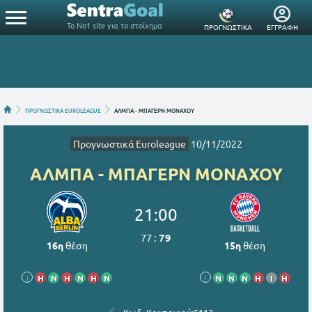
Το Νο1 site για το στοίχημα
ΠΡΟΓΝΩΣΤΙΚΑ
ΕΓΓΡΑΦΗ
ΠΡΟΓΝΩΣΤΙΚΑ EUROLEAGUE
ΑΛΜΠΑ - ΜΠΑΓΕΡΝ ΜΟΝΑΧΟΥ
Προγνωστικά Euroleague
10/11/2022
ΑΛΜΠΑ - ΜΠΑΓΕΡΝ ΜΟΝΑΧΟΥ
21:00
77
:
79
16η
θέση
15η
θέση
i
Η
Ν
Η
Ν
Η
Ν
i
Ν
Ν
Ν
Η
Ι
Η