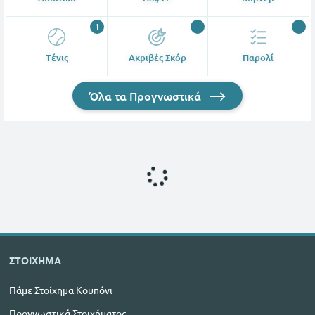
1
-
-
Tένις
Ακριβές Σκόρ
Παρολί
Όλα τα Προγνωστικά
ΣΤΟΙΧΗΜΑ
Πάμε Στοίχημα Κουπόνι
Προγνωστικά Στοιχήματος