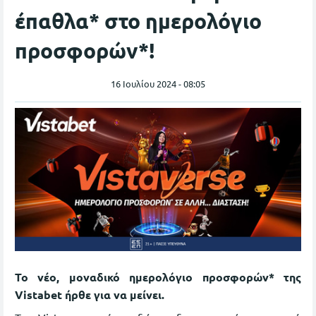
έπαθλα* στο ημερολόγιο
προσφορών*!
16 Ιουλίου 2024 - 08:05
Το νέο, μοναδικό ημερολόγιο προσφορών* της
Vistabet ήρθε για να μείνει.