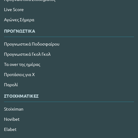
Live Score
Αγώνες Σήμερα
ΠΡΟΓΝΩΣΤΙΚΑ
Προγνωστικά Ποδοσφαίρου
Προγνωστικά Γκολ Γκολ
Τα over της ημέρας
Προτάσεις για Χ
Παρολί
ΣΤΟΙΧΗΜΑΤΙΚΕΣ
Stoiximan
Novibet
Elabet