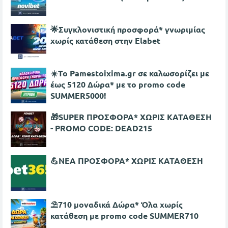
🌟Συγκλονιστική προσφορά* γνωριμίας
χωρίς κατάθεση στην Elabet
☀️To Pamestoixima.gr σε καλωσορίζει με
έως 5120 Δώρα* με το promo code
SUMMER5000!
🎁SUPER ΠΡΟΣΦΟΡΑ* ΧΩΡΙΣ ΚΑΤΑΘΕΣΗ
- PROMO CODE: DEAD215
💪ΝΕΑ ΠΡΟΣΦΟΡΑ* ΧΩΡΙΣ ΚΑΤΑΘΕΣΗ
⛱️710 μοναδικά Δώρα* Όλα χωρίς
κατάθεση με promo code SUMMER710