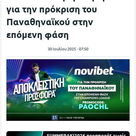
για την πρόκριση του
Παναθηναϊκού στην
επόμενη φάση
30 Ιουλίου 2025 - 07:50
SUMMERAKI2026 προσφορά* χωρίς