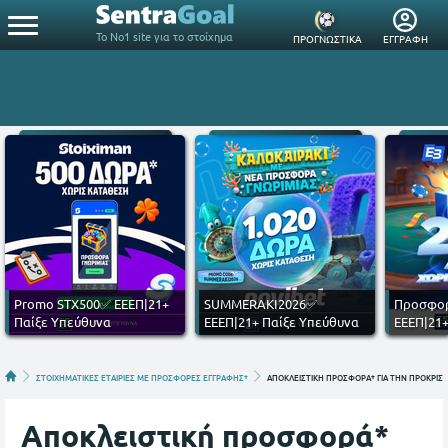
Το Νο1 site για το στοίχημα
ΠΡΟΓΝΩΣΤΙΚΑ
ΕΓΓΡΑΦΗ
Promo STX500✅ ΕΕΕΠ|21+
SUMMERAKI2026✅
Προσφορ
Παίξε Υπεύθυνα
ΕΕΕΠ|21+ Παίξε Υπεύθυνα
ΕΕΕΠ|21+
ΣΤΟΙΧΗΜΑΤΙΚΕΣ ΕΤΑΙΡΙΕΣ ΜΕ ΠΡΟΣΦΟΡΕΣ ΕΓΓΡΑΦΗΣ*
ΑΠΟΚΛΕΙΣΤΙΚΗ ΠΡΟΣΦΟΡΑ* ΓΙΑ ΤΗΝ ΠΡΟΚΡΙ
Αποκλειστική προσφορά*