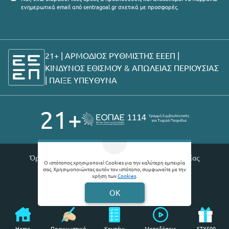
ενημερωτικά email από sentragoal.gr σχετικά με προσφορές.
21+ | ΑΡΜΟΔΙΟΣ ΡΥΘΜΙΣΤΗΣ ΕΕΕΠ |
ΚΙΝΔΥΝΟΣ ΕΘΙΣΜΟΥ & ΑΠΩΛΕΙΑΣ ΠΕΡΙΟΥΣΙΑΣ
|
ΠΑΙΞΕ ΥΠΕΥΘΥΝΑ
21+
Όροι χρήσης |
Πολιτική απορρήτου |
Θέσεις εργασίας
Ο ιστότοπος χρησιμοποιεί Cookies για την καλύτερη εμπειρία
σας. Χρησιμοποιώντας αυτόν τον ιστότοπο, συμφωνείτε με την
© 2026 Sentragoal
χρήση των
Cookies
.
Developed by
Digital Winners
OK
Home
Προγνωστικά
Κουπόνι
Μεταδόσεις
STX500