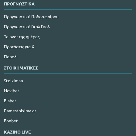
ΠΡΟΓΝΩΣΤΙΚΑ
Προγνωστικά Ποδοσφαίρου
Προγνωστικά Γκολ Γκολ
Τα over της ημέρας
Προτάσεις για Χ
Παρολί
ΣΤΟΙΧΗΜΑΤΙΚΕΣ
Stoiximan
Novibet
Elabet
Pamestoixima.gr
Fonbet
ΚΑΖΙΝΟ LIVE