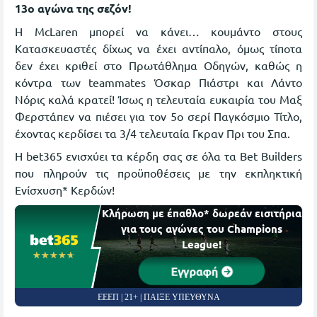
13ο αγώνα της σεζόν!
Η McLaren μπορεί να κάνει… κουμάντο στους
Κατασκευαστές δίχως να έχει αντίπαλο, όμως τίποτα
δεν έχει κριθεί στο Πρωτάθλημα Οδηγών, καθώς η
κόντρα των teammates Όσκαρ Πιάστρι και Λάντο
Νόρις καλά κρατεί! Ίσως η τελευταία ευκαιρία του Μαξ
Φερστάπεν να πιέσει για τον 5ο σερί Παγκόσμιο Τίτλο,
έχοντας κερδίσει τα 3/4 τελευταία Γκραν Πρι του Σπα.
Η bet365 ενισχύει τα κέρδη σας σε όλα τα Bet Builders
που πληρούν τις προϋποθέσεις με την εκπληκτική
Ενίσχυση* Κερδών!
Κλήρωση με έπαθλο* δωρεάν εισιτήρια
για τους αγώνες του Champions
League!
☆☆☆☆☆
★★★★★
Εγγραφή
ΕΕΕΠ | 21+ | ΠΑΙΞΕ ΥΠΕΥΘΥΝΑ