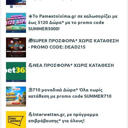
☀️To Pamestoixima.gr σε καλωσορίζει με
έως 5120 Δώρα* με το promo code
SUMMER5000!
🎁SUPER ΠΡΟΣΦΟΡΑ* ΧΩΡΙΣ ΚΑΤΑΘΕΣΗ
- PROMO CODE: DEAD215
💪ΝΕΑ ΠΡΟΣΦΟΡΑ* ΧΩΡΙΣ ΚΑΤΑΘΕΣΗ
⛱️710 μοναδικά Δώρα* Όλα χωρίς
κατάθεση με promo code SUMMER710
💪Interwetten.gr, με πρόγραμμα
επιβράβευσης* για όλους!