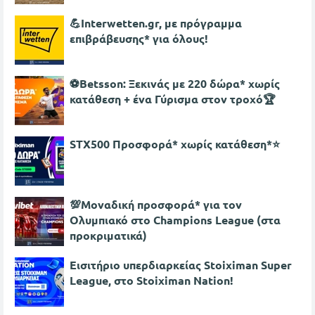
💪Interwetten.gr, με πρόγραμμα
επιβράβευσης* για όλους!
⚽Betsson: Ξεκινάς με 220 δώρα* χωρίς
κατάθεση + ένα Γύρισμα στον τροχό🏆
STX500 Προσφορά* χωρίς κατάθεση*⭐
💯Μοναδική προσφορά* για τoν
Ολυμπιακό στο Champions League (στα
προκριματικά)
Εισιτήριο υπερδιαρκείας Stoiximan Super
League, στο Stoiximan Nation!