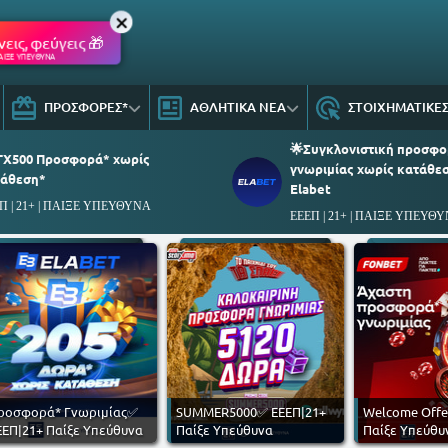
νεις, φεύγεις 🎁
 ΠΑΙΞΕ ΥΠΕΥΘΥΝΑ
ΠΡΟΣΦΟΡΕΣ*
ΑΘΛΗΤΙΚΑ ΝΕΑ
ΣΤΟΙΧΗΜΑΤΙΚΕ
🌟Συγκλονιστική προσφ
X500 Προσφορά* χωρίς
γνωριμίας χωρίς κατάθε
τάθεση*
Elabet
Π | 21+ | ΠΑΙΞΕ ΥΠΕΥΘΥΝΑ
ΕΕΕΠ | 21+ | ΠΑΙΞΕ ΥΠΕΥΘ
ροσφορά* Γνωριμίας✅
SUMMER5000✅ ΕΕΕΠ|21+
Welcome Offe
ΕΕΠ|21+ Παίξε Υπεύθυνα
Παίξε Υπεύθυνα
Παίξε Υπεύθυ