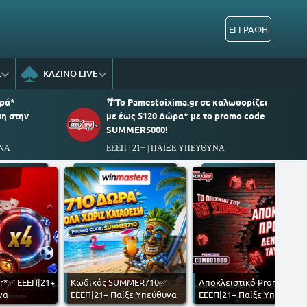
ΕΓΓΡΑΦΗ
Σ
ΚΑΖΙΝΟ LIVE
ορά*
🌴To Pamestoixima.gr σε καλωσορίζει
ση στην
με έως 5120 Δώρα* με το promo code
SUMMER5000!
ΥΝΑ
ΕΕΕΠ | 21+ | ΠΑΙΞΕ ΥΠΕΥΘΥΝΑ
r*✅ ΕΕΕΠ|21+
Κωδικός SUMMER710✅
Αποκλειστικό Promo✅
να
ΕΕΕΠ|21+ Παίξε Υπεύθυνα
ΕΕΕΠ|21+ Παίξε Υπεύθυνα