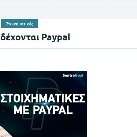
Στοιχηματικές
 δέχονται Paypal