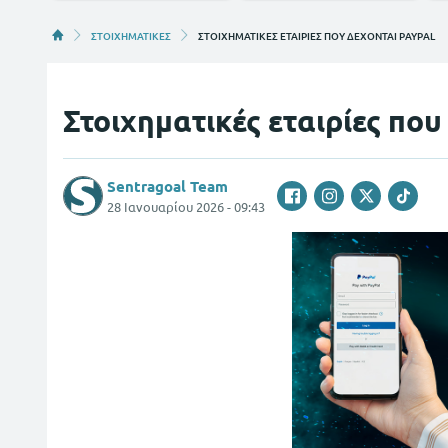
ΣΤΟΙΧΗΜΑΤΙΚΕΣ
ΣΤΟΙΧΗΜΑΤΙΚΕΣ ΕΤΑΙΡΙΕΣ ΠΟΥ ΔΕΧΟΝΤΑΙ PAYPAL
Στοιχηματικές εταιρίες που
Sentragoal Team
28 Ιανουαρίου 2026 - 09:43