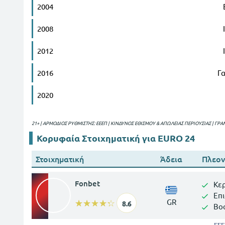
2004
2008
2012
2016
Γα
2020
21+ | ΑΡΜΟΔΙΟΣ ΡΥΘΜΙΣΤΗΣ: ΕΕΕΠ | ΚΙΝΔΥΝΟΣ ΕΘΙΣΜΟΥ & ΑΠΩΛΕΙΑΣ ΠΕΡΙΟΥΣΙΑΣ | ΓΡΑ
Κορυφαία Στοιχηματική για EURO 24
Στοιχηματική
Άδεια
Πλεον
Fonbet
Κερ
Επι
GR
☆☆☆☆☆
★★★★★
8.6
Boo