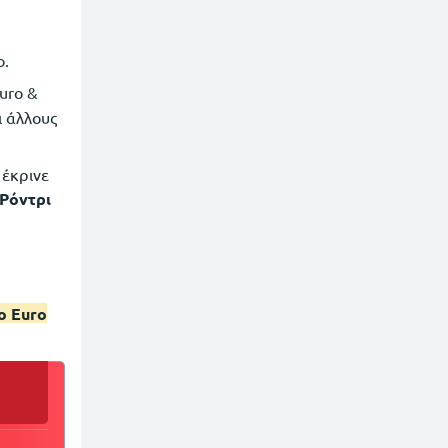
ο.
uro &
ι άλλους
 έκρινε
Ρόντρι
ο Euro