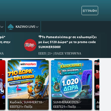
ΕΓΓΡΑΦΗ
Σ
ΚΑΖΙΝΟ LIVE
ορά*
🌴To Pamestoixima.gr σε καλωσορίζει
ση στην
με έως 5120 Δώρα* με το promo code
SUMMER5000!
ΥΝΑ
ΕΕΕΠ | 21+ | ΠΑΙΞΕ ΥΠΕΥΘΥΝΑ
Κωδικός SUMMER710✅
SUMMERAKI2026✅
Αποκλεισ
ΕΕΕΠ|21+ Παίξε
ΕΕΕΠ|21+ Παίξε
ΕΕΕΠ|21+
Υπεύθυνα
Υπεύθυνα
Υπεύθυν