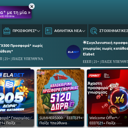
* με τη μία »
 ΠΑΙΞΕ ΥΠΕΥΘΥΝΑ
ΠΡΟΣΦΟΡΕΣ*
ΑΘΛΗΤΙΚΑ ΝΕΑ
ΣΤΟΙΧΗΜΑΤΙΚΕ
🌟Συγκλονιστική προσφ
X500 Προσφορά* χωρίς
γνωριμίας χωρίς κατάθε
τάθεση*
Elabet
Π | 21+ | ΠΑΙΞΕ ΥΠΕΥΘΥΝΑ
ΕΕΕΠ | 21+ | ΠΑΙΞΕ ΥΠΕΥΘ
φορά* Γνωριμίας✅
SUMMER5000✅ ΕΕΕΠ|21+
Welcome Offer*✅
21+ Παίξε
Παίξε Υπεύθυνα
ΕΕΕΠ|21+ Παίξε
θυνα
Υπεύθυνα