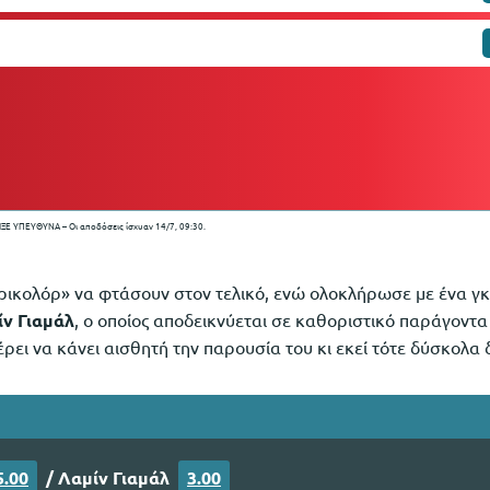
ΙΞΕ ΥΠΕΥΘΥΝΑ – Οι αποδόσεις ίσχυαν 14/7, 09:30.
ρικολόρ» να φτάσουν στον τελικό, ενώ ολοκλήρωσε με ένα γκ
ν Γιαμάλ
, ο οποίος αποδεικνύεται σε καθοριστικό παράγοντα 
έρει να κάνει αισθητή την παρουσία του κι εκεί τότε δύσκολα 
5.00
/ Λαμίν Γιαμάλ
3.00