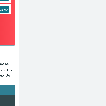
35.00
ολ και
για την
δεν θα