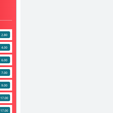
2.80
4.00
6.00
7.00
9.00
17.00
17.00