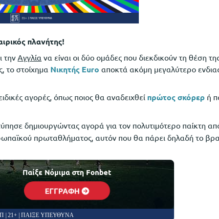
ιρικός πλανήτης!
ι την
Αγγλία
να είναι οι δύο ομάδες που διεκδικούν τη θέση της
, το στοίχημα
Νικητής Euro
αποκτά ακόμη μεγαλύτερο ενδι
ειδικές αγορές, όπως ποιος θα αναδειχθεί
πρώτος σκόρερ
ή π
πησε δημιουργώντας αγορά για τον πολυτιμότερο παίκτη από
ρωπαϊκού πρωταθλήματος, αυτόν που θα πάρει δηλαδή το βρα
Παίξε Nόμιμα στη Fonbet
ΕΓΓΡΑΦΗ
Π | 21+ | ΠΑΙΞΕ ΥΠΕΥΘΥΝΑ