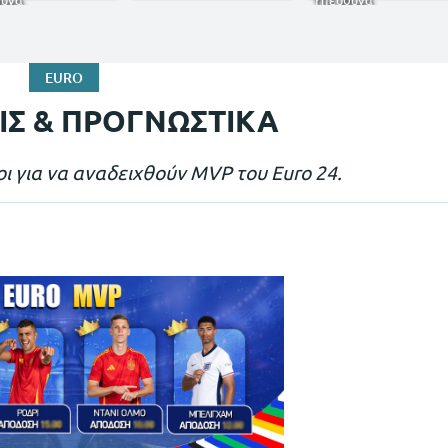
EURO
ΙΣ & ΠΡΟΓΝΩΣΤΙΚΑ
οι για να αναδειχθούν MVP του Euro 24.