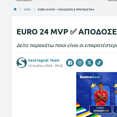
EURO
EURO 24 MVP ✅ ΑΠΟΔΟΣΕΙΣ & ΠΡΟΓΝΩΣΤΙΚΑ
EURO 24 MVP ✅ ΑΠΟΔΟΣΕ
Δείτε παρακάτω ποιοι είναι οι επικρατέστερ
Sentragoal Team
14 Ιουλίου 2024 - 09:42