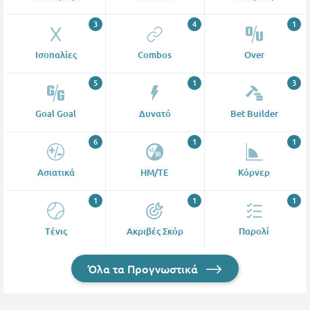
3
4
1
Ισοπαλίες
Combos
Over
5
1
3
Goal Goal
Δυνατό
Bet Builder
6
1
1
Ασιατικά
ΗΜ/ΤΕ
Κόρνερ
1
1
1
Tένις
Ακριβές Σκόρ
Παρολί
Όλα τα Προγνωστικά