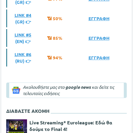
(GR) 👉
LINK #4
📶 50%
ΕΓΓΡΑΦΗ
(GR) 👉
LINK #5
📶 85%
ΕΓΓΡΑΦΗ
(ΕΝ) 👉
LINK #6
📶 94%
ΕΓΓΡΑΦΗ
(RU) 👉
Ακολουθήστε μας στο
google news
και δείτε τις
τελευταίες ειδήσεις
ΔΙΑΒΑΣΤΕ ΑΚΟΜΗ
Live Streaming* Euroleague: Εδώ θα
δούμε το Final 4!