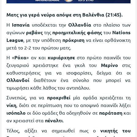
Ματς για γερά νεύρα απόψε στη Βαλένθια (21:45).
Η
Ισπανία
υποδέχεται την
Ολλανδία
στο πλαίσιο των
αγώνων
ρεβάνς
της
προημιτελικής φάσης
του
Νations
League
, με την υπόθεση
πρόκριση
να είναι ορθάνοικτη
μετά το 2-2 του πρώτου ματς.
Η «
Ρόχα
» αν και
κυριάρχησε
στο πρώτο παιχνίδι του
ζευγαριού χρειάστηκε ένα γκολ του
Μερίνο
στις
καθυστερήσεις για να ισοφαρίσει, δείγμα ότι οι
Ολλανδοί
διαθέτουν ένα σύνολο που μπορεί να
τιμωρήσει κάθε λάθος του αντιπάλου.
Συνεπώς, για να
προκριθεί
μία ομάδα χρειάζεται τη
νίκη
, διότι σε περίπτωση που το αποψινό παιχνίδι λήξει
ισόπαλο
οι δύο ομάδες θα οδηγηθούν σε
παράταση
και
αν χρειαστεί στα
πέναλτι
.
Τέλος, αξίζει να σημειωθεί πως ο
νικητής του