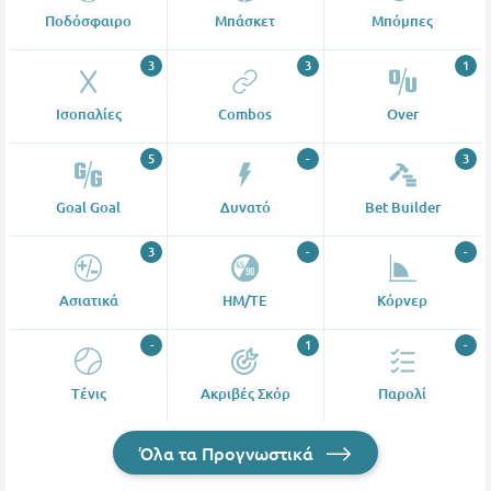
Ποδόσφαιρο
Μπάσκετ
Μπόμπες
3
3
1
Ισοπαλίες
Combos
Over
5
-
3
Goal Goal
Δυνατό
Bet Builder
3
-
-
Ασιατικά
ΗΜ/ΤΕ
Κόρνερ
-
1
-
Tένις
Ακριβές Σκόρ
Παρολί
Όλα τα Προγνωστικά