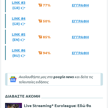
LINK #3
📶 77%
ΕΓΓΡΑΦΗ
(GR) 👉
LINK #4
📶 50%
ΕΓΓΡΑΦΗ
(GR) 👉
LINK #5
📶 85%
ΕΓΓΡΑΦΗ
(ΕΝ) 👉
LINK #6
📶 94%
ΕΓΓΡΑΦΗ
(RU) 👉
Ακολουθήστε μας στο
google news
και δείτε τις
τελευταίες ειδήσεις
ΔΙΑΒΑΣΤΕ ΑΚΟΜΗ
Live Streaming* Euroleague: Εδώ θα