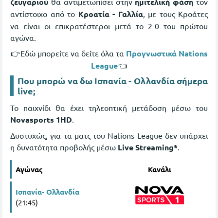
ζευγαριού
θα αντιμετωπίσει στην
ημιτελική φάση
τον
αντίστοιχο από το
Κροατία - Γαλλία
, με τους Κροάτες
να είναι οι επικρατέστεροι μετά το 2-0 του πρώτου
αγώνα.
👉Εδώ μπορείτε να δείτε όλα τα
Προγνωστικά Nations
League
👈
Που μπορώ να δω Ισπανία - Ολλανδία σήμερα
live;
Το παιχνίδι θα έχει τηλεοπτική μετάδοση μέσω του
Novasports 1HD
.
Δυστυχώς, για τα ματς του Nations League δεν υπάρχει
η δυνατότητα προβολής μέσω
Live Streaming*
.
Αγώνας
Κανάλι
Ισπανία- Ολλανδία
(21:45)