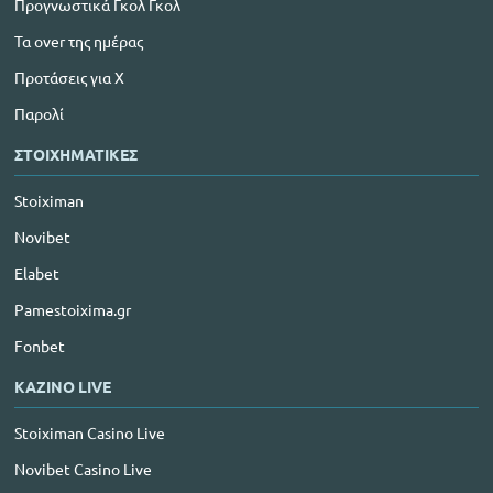
Προγνωστικά Γκολ Γκολ
Τα over της ημέρας
Προτάσεις για Χ
Παρολί
ΣΤΟΙΧΗΜΑΤΙΚΕΣ
Stoiximan
Novibet
Elabet
Pamestoixima.gr
Fonbet
ΚΑΖΙΝΟ LIVE
Stoiximan Casino Live
Novibet Casino Live