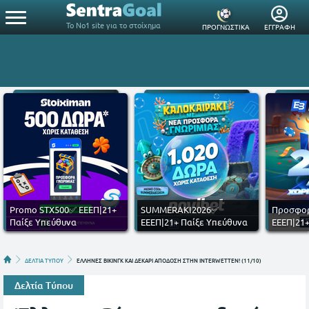
Το Νο1 site για το στοίχημα
ΠΡΟΓΝΩΣΤΙΚΑ
ΕΓΓΡΑΦΗ
Promo STX500✅ ΕΕΕΠ|21+
SUMMERAKI2026✅
Προσφορ
Παίξε Υπεύθυνα
ΕΕΕΠ|21+ Παίξε Υπεύθυνα
ΕΕΕΠ|21+
ΔΕΛΤΙΑ ΤΥΠΟΥ
ΕΛΛΗΝΕΣ ΒΙΚΙΝΓΚ ΚΑΙ ΔΕΚΑΡΙ ΑΠΟΔΟΣΗ ΣΤΗΝ INTERWETTEN! (11/10)
Δελτία Τύπου