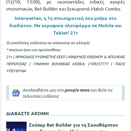
(12/10, 13:00), με εκατοντάδες ειδικές αγορές
στατιστικών, Bet Builder και ξεχωριστά Match Combo.
Interwetten, η 1η στοιχηματική που μπήκε στο
διαδίκτυο. Με κορυφαία πλατφόρμα σε Mobile και
Tablet! 21+
Οι αποδόσεις ενδέχεται να υπόκεινται σε αλλαγές
* Ισχύουν όροι και προϋποθέσει
21+ | ΑΡΜΟΔΙΟΣ ΡΥΘΜΙΣΤΗΣ ΕΕΕΠ | ΚΙΝΔΥΝΟΣ ΕΘΙΣΜΟΥ & ΑΠΩΛΕΙΑΣ
ΠΕΡΙΟΥΣΙΑΣ | ΓΡΑΜΜΗ ΒΟΗΘΕΙΑΣ ΚΕΘΕΑ: 2109237777 | ΠΑΙΞΕ
ΥΠΕΥΘΥΝΑ
Ακολουθήστε μας στο
google news
και δείτε τις
τελευταίες ειδήσεις
ΔΙΑΒΑΣΤΕ ΑΚΟΜΗ
Σούπερ Bet Builder για τη Σαουθάμπτον