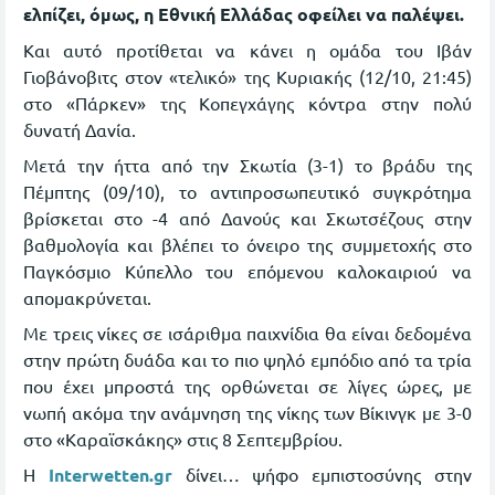
ελπίζει, όμως, η Εθνική Ελλάδας οφείλει να παλέψει.
Και αυτό προτίθεται να κάνει η ομάδα του Ιβάν
Γιοβάνοβιτς στον «τελικό» της Κυριακής (12/10, 21:45)
στο «Πάρκεν» της Κοπεγχάγης κόντρα στην πολύ
δυνατή Δανία.
Μετά την ήττα από την Σκωτία (3-1) το βράδυ της
Πέμπτης (09/10), το αντιπροσωπευτικό συγκρότημα
βρίσκεται στο -4 από Δανούς και Σκωτσέζους στην
βαθμολογία και βλέπει το όνειρο της συμμετοχής στο
Παγκόσμιο Κύπελλο του επόμενου καλοκαιριού να
απομακρύνεται.
Με τρεις νίκες σε ισάριθμα παιχνίδια θα είναι δεδομένα
στην πρώτη δυάδα και το πιο ψηλό εμπόδιο από τα τρία
που έχει μπροστά της ορθώνεται σε λίγες ώρες, με
νωπή ακόμα την ανάμνηση της νίκης των Βίκινγκ με 3-0
στο «Καραϊσκάκης» στις 8 Σεπτεμβρίου.
Η
Interwetten.gr
δίνει… ψήφο εμπιστοσύνης στην