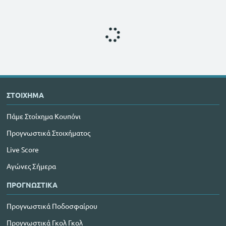
ΣΤΟΙΧΗΜΑ
Πάμε Στοίχημα Κουπόνι
Προγνωστικά Στοιχήματος
Live Score
Αγώνες Σήμερα
ΠΡΟΓΝΩΣΤΙΚΑ
Προγνωστικά Ποδοσφαίρου
Προγνωστικά Γκολ Γκολ