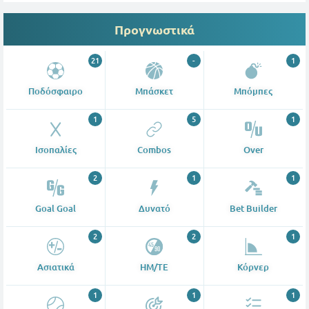
Προγνωστικά
21
-
1
Ποδόσφαιρο
Μπάσκετ
Μπόμπες
1
5
1
Ισοπαλίες
Combos
Over
2
1
1
Goal Goal
Δυνατό
Bet Builder
2
2
1
Ασιατικά
ΗΜ/ΤΕ
Κόρνερ
1
1
1