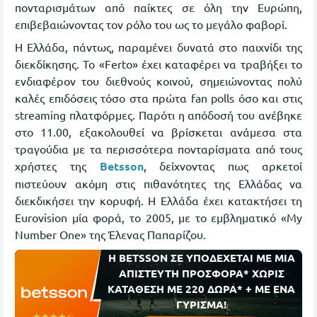
πονταρισμάτων από παίκτες σε όλη την Ευρώπη,
επιβεβαιώνοντας τον ρόλο του ως το μεγάλο φαβορί.
Η Ελλάδα, πάντως, παραμένει δυνατά στο παιχνίδι της
διεκδίκησης. Το «Ferto» έχει καταφέρει να τραβήξει το
ενδιαφέρον του διεθνούς κοινού, σημειώνοντας πολύ
καλές επιδόσεις τόσο στα πρώτα fan polls όσο και στις
streaming πλατφόρμες. Παρότι η απόδοσή του ανέβηκε
στο 11.00, εξακολουθεί να βρίσκεται ανάμεσα στα
τραγούδια με τα περισσότερα πονταρίσματα από τους
χρήστες της
Betsson
, δείχνοντας πως αρκετοί
πιστεύουν ακόμη στις πιθανότητες της Ελλάδας να
διεκδικήσει την κορυφή. Η Ελλάδα έχει κατακτήσει τη
Eurovision μία φορά, το 2005, με το εμβληματικό «My
Number One» της Έλενας Παπαρίζου.
Η BETSSON ΣΕ ΥΠΟΔΕΧΕΤΑΙ ΜΕ ΜΙΑ
ΑΠΙΣΤΕΥΤΗ ΠΡΟΣΦΟΡΑ* ΧΩΡΙΣ
ΚΑΤΑΘΕΣΗ ΜΕ 220 ΔΩΡΑ* + ΜΕ ΕΝΑ
ΓΥΡΙΣΜΑ!
☆☆☆☆☆
★★★★★