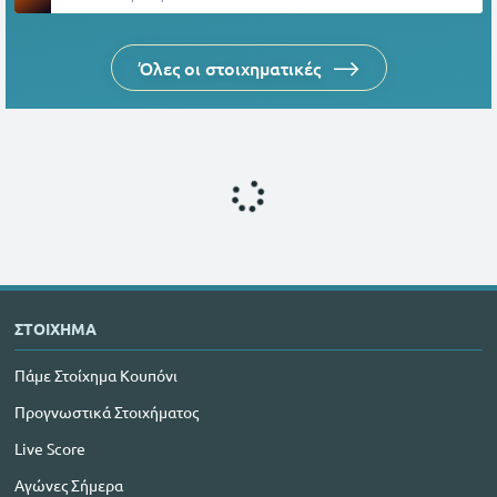
Όλες οι στοιχηματικές
ΣΤΟΙΧΗΜΑ
Πάμε Στοίχημα Κουπόνι
Προγνωστικά Στοιχήματος
Live Score
Αγώνες Σήμερα