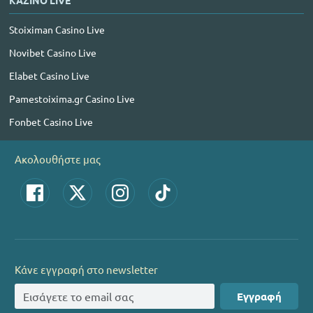
ΚΑΖΙΝΟ LIVE
Stoiximan Casino Live
Novibet Casino Live
Elabet Casino Live
Pamestoixima.gr Casino Live
Fonbet Casino Live
Ακολουθήστε μας
Κάνε εγγραφή στο newsletter
Εγγραφή