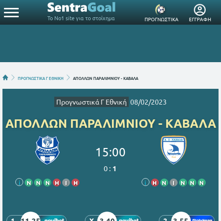
Το Νο1 site για το στοίχημα
ΠΡΟΓΝΩΣΤΙΚΑ
ΕΓΓΡΑΦΗ
ΠΡΟΓΝΩΣΤΙΚΑ Γ ΕΘΝΙΚΗ
ΑΠΟΛΛΩΝ ΠΑΡΑΛΙΜΝΙΟΥ - ΚΑΒΑΛΑ
Προγνωστικά Γ Εθνική
08/02/2023
ΑΠΟΛΛΩΝ ΠΑΡΑΛΙΜΝΙΟΥ - ΚΑΒΑΛΑ
15:00
0
:
1
i
Ν
Ν
Ν
Η
Ι
Η
i
Η
Ν
Ι
Ν
Ν
Ν
11.25
3.40
3.55
1
X
2