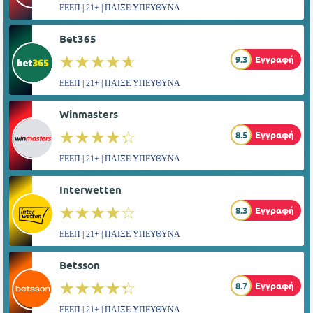
ΕΕΕΠ | 21+ | ΠΑΙΞΕ ΥΠΕΥΘΥΝΑ
Bet365
☆☆☆☆☆
★★★★★
9.3
Εγγραφή
ΕΕΕΠ | 21+ | ΠΑΙΞΕ ΥΠΕΥΘΥΝΑ
Winmasters
☆☆☆☆☆
★★★★★
8.5
Εγγραφή
ΕΕΕΠ | 21+ | ΠΑΙΞΕ ΥΠΕΥΘΥΝΑ
Interwetten
☆☆☆☆☆
★★★★★
8.3
Εγγραφή
ΕΕΕΠ | 21+ | ΠΑΙΞΕ ΥΠΕΥΘΥΝΑ
Betsson
☆☆☆☆☆
★★★★★
8.7
Εγγραφή
ΕΕΕΠ | 21+ | ΠΑΙΞΕ ΥΠΕΥΘΥΝΑ