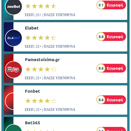
☆☆☆☆☆
★★★★★
9.1
Εγγραφή
ΕΕΕΠ | 21+ | ΠΑΙΞΕ ΥΠΕΥΘΥΝΑ
Elabet
☆☆☆☆☆
★★★★★
8.8
Εγγραφή
ΕΕΕΠ | 21+ | ΠΑΙΞΕ ΥΠΕΥΘΥΝΑ
Pamestoixima.gr
☆☆☆☆☆
★★★★★
8.6
Εγγραφή
ΕΕΕΠ | 21+ | ΠΑΙΞΕ ΥΠΕΥΘΥΝΑ
Fonbet
☆☆☆☆☆
★★★★★
8.6
Εγγραφή
ΕΕΕΠ | 21+ | ΠΑΙΞΕ ΥΠΕΥΘΥΝΑ
Bet365