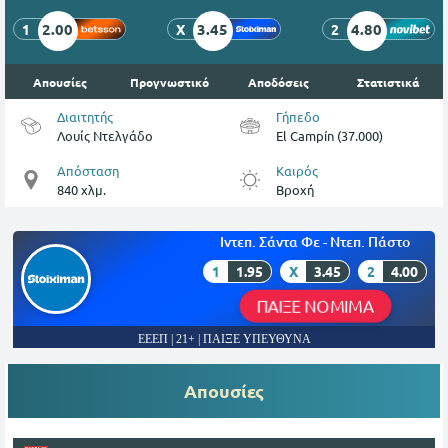
2.00
3.45
4.80
1
X
2
Απουσίες
Προγνωστικό
Αποδόσεις
Στατιστικά
Διαιτητής
Γήπεδο
Λουίς Ντελγάδο
El Campín (37.000)
Απόσταση
Καιρός
840 χλμ.
Βροχή
Ιντεπ. Σάντα Φε - Ντεπ. Πάστο
1
1.95
X
3.45
2
4.00
ΠΑΙΞΕ ΝΟΜΙΜΑ
ΕΕΕΠ | 21+ | ΠΑΙΞΕ ΥΠΕΥΘΥΝΑ
Απουσίες