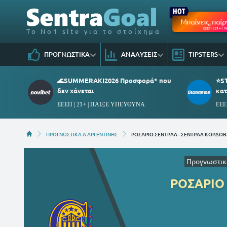
Μπαίνεις, παίρ
ΕΕΕΠ | 21+ |
Το Νο1 site για το στοίχημα
ΠΡΟΓΝΩΣΤΙΚΑ
ΑΝΑΛΥΣΕΙΣ
TIPSTERS
🌊SUMMERAKI2026 Προσφορά* που
⭐ST
δεν χάνεται
κα
ΕΕΕΠ | 21+ | ΠΑΙΞΕ ΥΠΕΥΘΥΝΑ
ΕΕΕ
ΠΡΟΓΝΩΣΤΙΚΑ A ΑΡΓΕΝΤΙΝΗΣ
ΡΟΣΑΡΙΟ ΣΕΝΤΡΑΛ - ΣΕΝΤΡΑΛ ΚΟΡΔΟ
Προγνωστικά
ΡΟΣΑΡΙΟ