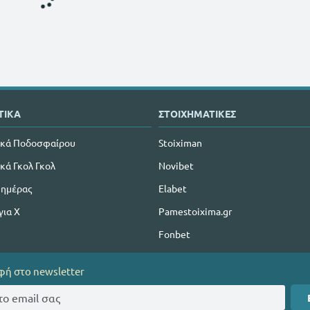
ΤΙΚΑ
ΣΤΟΙΧΗΜΑΤΙΚΕΣ
κά Ποδοσφαίρου
Stoiximan
κά Γκολ Γκολ
Novibet
 ημέρας
Elabet
για Χ
Pamestoixima.gr
Fonbet
φή στο newsletter