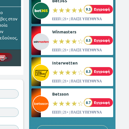
Bet365
☆☆☆☆☆
★★★★★
9.3
Εγγραφή
ίο
έβες στον
ΕΕΕΠ | 21+ | ΠΑΙΞΕ ΥΠΕΥΘΥΝΑ
ποία
υν
Winmasters
πεδούχος,
☆☆☆☆☆
★★★★★
8.5
Εγγραφή
ΕΕΕΠ | 21+ | ΠΑΙΞΕ ΥΠΕΥΘΥΝΑ
Interwetten
☆☆☆☆☆
★★★★★
8.3
Εγγραφή
ΕΕΕΠ | 21+ | ΠΑΙΞΕ ΥΠΕΥΘΥΝΑ
Betsson
☆☆☆☆☆
★★★★★
8.7
Εγγραφή
ΕΕΕΠ | 21+ | ΠΑΙΞΕ ΥΠΕΥΘΥΝΑ