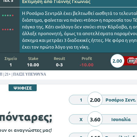
Τελ. 5
Εκτίμηση από
Γιάννης Γκώνιας
Η Ροσάριο Σεντράλ έχει βελτιωθεί αισθητά το τελευτα
διάστημα, φαίνεται να πιάνει «τόπο» η παρουσία του Τ
πάγκο της. Κάτι ανάλογο δεν ισχύει στην Κόρδοβα, η ο
άλλαξε προπονητή, όμως τα αποτελέσματα παραμένο
άσχημα και μετράει 3 διαδοχικές ήττες. Με φόρα η γη
έχει τον πρώτο λόγο για τη νίκη.
Σημείο
Stake
Result
Profit
2.00
1
10.00
0-3
-10.00
Π | 21+ | ΠΑΙΞΕ ΥΠΕΥΘΥΝΑ
ΨΗΦΙΣΕ
2.00
1
Ροσάριο Σεντ.
πόνταρες;
3.60
X
Ισοπαλία
ουν οι αναγνώστες μας!