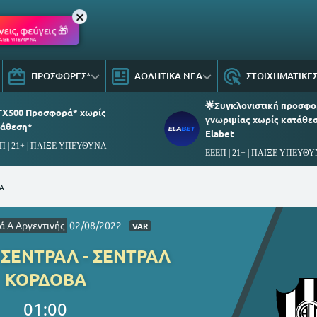
νεις, φεύγεις 🎁
 ΠΑΙΞΕ ΥΠΕΥΘΥΝΑ
ΠΡΟΣΦΟΡΕΣ*
ΑΘΛΗΤΙΚΑ ΝΕΑ
ΣΤΟΙΧΗΜΑΤΙΚΕ
🌟Συγκλονιστική προσφ
X500 Προσφορά* χωρίς
γνωριμίας χωρίς κατάθε
τάθεση*
Elabet
Π | 21+ | ΠΑΙΞΕ ΥΠΕΥΘΥΝΑ
ΕΕΕΠ | 21+ | ΠΑΙΞΕ ΥΠΕΥΘ
ΒΑ
 A Αργεντινής
02/08/2022
VAR
 ΣΕΝΤΡΑΛ - ΣΕΝΤΡΑΛ
ΚΟΡΔΟΒΑ
01:00