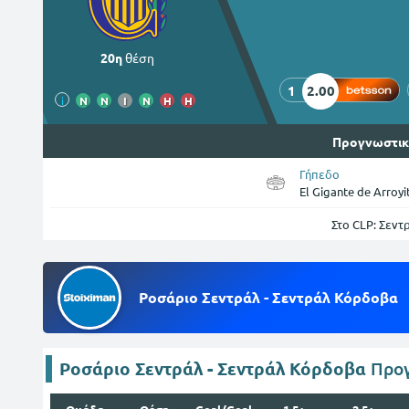
20η
θέση
1
2.00
i
Ν
Ν
Ι
Ν
Η
Η
Προγνωστι
Γήπεδο
El Gigante de Arroyi
Στο CLP: Σεντ
Ροσάριο Σεντράλ - Σεντράλ Κόρδοβα
Ροσάριο Σεντράλ - Σεντράλ Κόρδοβα
Προ