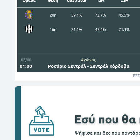
Ομάδα
Θέση
Goal/Goal
1.5+
2.5+
20η
59.1%
72.7%
45.5%
16η
21.1%
47.4%
21.1%
02/08
Αγώνας
01:00
Ροσάριο Σεντράλ - Σεντράλ Κόρδοβα
ΕΕΕ
Εσύ που θα 
Ψήφισε και δες που ποντάρ