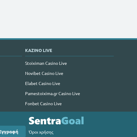
ΚΑΖΙΝΟ LIVE
Stoiximan Casino Live
Novibet Casino Live
Elabet Casino Live
Pamestoixima.gr Casino Live
Fonbet Casino Live
Εγγραφή
Όροι χρήσης