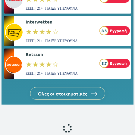
ΕΕΕΠ | 21+ | ΠΑΙΞΕ ΥΠΕΥΘΥΝΑ
Interwetten
☆☆☆☆☆
★★★★★
8.3
Εγγραφή
ΕΕΕΠ | 21+ | ΠΑΙΞΕ ΥΠΕΥΘΥΝΑ
Betsson
☆☆☆☆☆
★★★★★
8.7
Εγγραφή
ΕΕΕΠ | 21+ | ΠΑΙΞΕ ΥΠΕΥΘΥΝΑ
Όλες οι στοιχηματικές