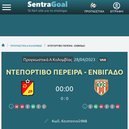
Το Νο1 site για το στοίχημα
ΠΡΟΓΝΩΣΤΙΚΑ
ΕΓΓΡΑΦΗ
ΠΡΟΓΝΩΣΤΙΚΑ Α ΚΟΛΟΜΒΙΑΣ
ΝΤΕΠΟΡΤΙΒΟ ΠΕΡΕΙΡΑ - ΕΝΒΙΓΑΔΟ
Προγνωστικά Α Κολομβίας
28/04/2023
VAR
ΝΤΕΠΟΡΤΙΒΟ ΠΕΡΕΙΡΑ - ΕΝΒΙΓΑΔΟ
00:00
0
:
0
i
Η
Η
Ι
Ν
Ι
Ι
i
Ι
Ν
Η
Ι
Ι
Η
Κωδ. Κουπονιού:
968