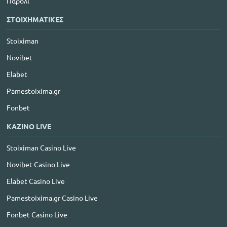
Παρολί
ΣΤΟΙΧΗΜΑΤΙΚΕΣ
Stoiximan
Novibet
Elabet
Pamestoixima.gr
Fonbet
ΚΑΖΙΝΟ LIVE
Stoiximan Casino Live
Novibet Casino Live
Elabet Casino Live
Pamestoixima.gr Casino Live
Fonbet Casino Live