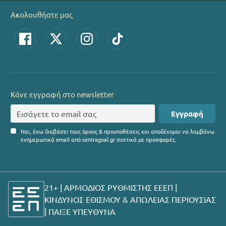
Ακολουθήστε μας
Κάνε εγγραφή στο newsletter
Εγγραφή
Ναι, έχω διαβάσει τους όρους & προυποθέσεις και αποδέχομαι να λαμβάνω
ενημερωτικά email από sentragoal.gr σχετικά με προσφορές.
21+ | ΑΡΜΟΔΙΟΣ ΡΥΘΜΙΣΤΗΣ ΕΕΕΠ |
ΚΙΝΔΥΝΟΣ ΕΘΙΣΜΟΥ & ΑΠΩΛΕΙΑΣ ΠΕΡΙΟΥΣΙΑΣ
|
ΠΑΙΞΕ ΥΠΕΥΘΥΝΑ