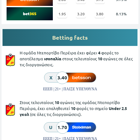
1.95
3.20
3.80
8.13%
Betting facts
Η ομάδα Ντεπορτίβο Περέιρα έχει φέρει
4
φορές το
αποτέλεσμα
ισοπαλία
στους τελευταίους
10
αγώνες σε όλες
τις διοργανώσεις.
X
3.40
ΕΕΕΠ | 21+ | ΠΑΙΞΕ ΥΠΕΥΘΥΝΑ
Στους τελευταίους
10
αγώνες της ομάδας Ντεπορτίβο
Περέιρα, έχει επαληθευτεί
10
φορές το σημείο
Under 2.5
γκολ
(σε όλες τις διοργανώσεις).
U
1.70
ΕΕΕΠ | 21+ | ΠΑΙΞΕ ΥΠΕΥΘΥΝΑ