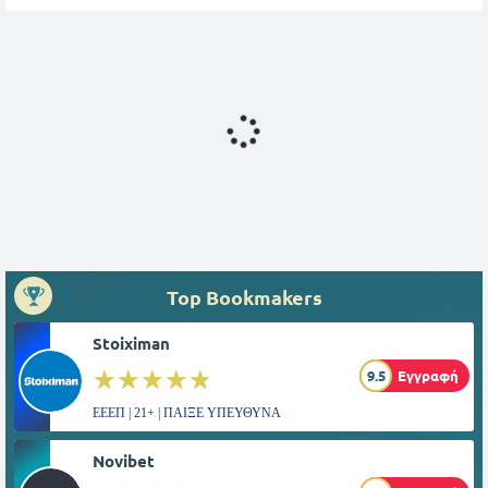
Top Bookmakers
Stoiximan
☆☆☆☆☆
★★★★★
9.5
Εγγραφή
ΕΕΕΠ | 21+ | ΠΑΙΞΕ ΥΠΕΥΘΥΝΑ
Novibet