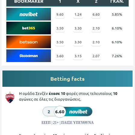
BOOKMAKER
1
X
2
ΓΚΑΝ.
9.60
1.24
6.60
5.85%
3.50
3.30
2.10
6.10%
3.50
3.30
2.10
6.10%
3.60
3.15
2.07
7.26%
Betting facts
Η ομάδα Σενζέν
έχασε 10
φορές στους τελευταίους
10
αγώνες σε όλες τις διοργανώσεις.
2
6.60
ΕΕΕΠ | 21+ | ΠΑΙΞΕ ΥΠΕΥΘΥΝΑ