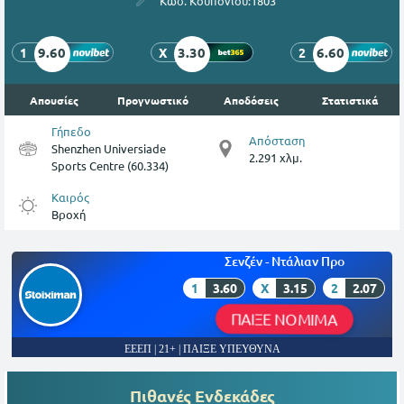
Κωδ. Κουπονιού:
1803
9.60
3.30
6.60
1
X
2
Απουσίες
Προγνωστικό
Αποδόσεις
Στατιστικά
Γήπεδο
Απόσταση
Shenzhen Universiade
2.291 χλμ.
Sports Centre (60.334)
Καιρός
Βροχή
Σενζέν - Ντάλιαν Προ
1
3.60
X
3.15
2
2.07
ΠΑΙΞΕ ΝΟΜΙΜΑ
ΕΕΕΠ | 21+ | ΠΑΙΞΕ ΥΠΕΥΘΥΝΑ
Πιθανές Ενδεκάδες