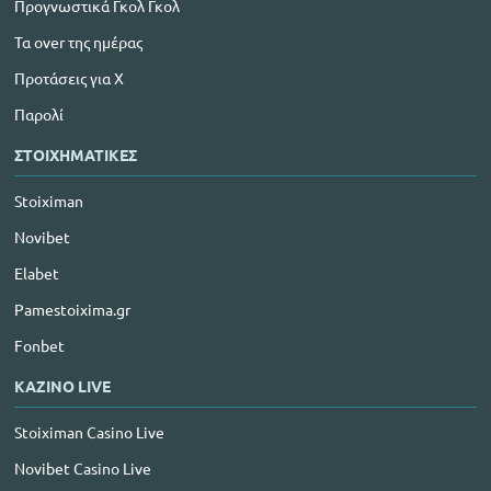
Προγνωστικά Γκολ Γκολ
Τα over της ημέρας
Προτάσεις για Χ
Παρολί
ΣΤΟΙΧΗΜΑΤΙΚΕΣ
Stoiximan
Novibet
Elabet
Pamestoixima.gr
Fonbet
ΚΑΖΙΝΟ LIVE
Stoiximan Casino Live
Novibet Casino Live