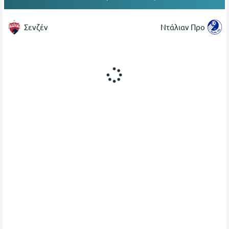
Σενζέν
Ντάλιαν Προ