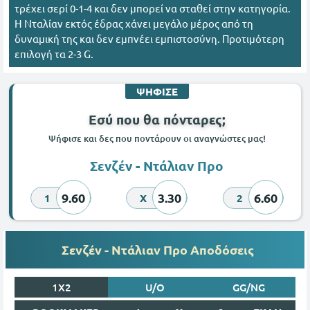
τρέχει σερί 0-1-4 και δεν μπορεί να σταθεί στην κατηγορία.
Η Νταλίαν εκτός έδρας χάνει μεγάλο μέρος από τη
δυναμική της και δεν εμπνέει εμπιστοσύνη. Προτιμότερη
επιλογή τα 2-3 G.
ΨΗΦΙΣΕ
Εσύ που θα πόνταρες;
Ψήφισε και δες που ποντάρουν οι αναγνώστες μας!
Σενζέν - Ντάλιαν Προ
9.60
3.30
6.60
1
X
2
Σενζέν - Ντάλιαν Προ Αποδόσεις
1X2
U/O
GG/NG