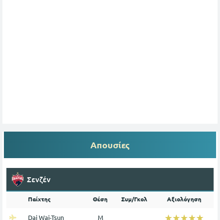
Απουσίες
Σενζέν
Παίχτης
Θέση
Συμ/Γκολ
Αξιολόγηση
☆☆☆☆☆
★★★★★
Dai Wai-Tsun
Μ