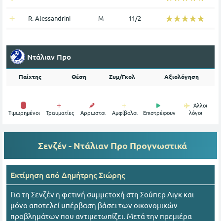
☆☆☆☆☆
★★★★★
R. Alessandrini
Μ
11/2
Ντάλιαν Προ
Παίχτης
Θέση
Συμ/Γκολ
Αξιολόγηση
Άλλοι
Tιμωρημένοι
Τραυματίες
Άρρωστοι
Αμφίβολοι
Επιστρέφουν
λόγοι
Σενζέν - Ντάλιαν Προ
Προγνωστικά
Εκτίμηση από
Δημήτρης Σιώρης
Για τη Σενζέν η φετινή συμμετοχή στη Σούπερ Λιγκ και
μόνο αποτελεί υπέρβαση βάσει των οικονομικών
προβλημάτων που αντιμετωπίζει. Μετά την πρεμιέρα