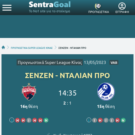
Το Νο1 site για το στοίχημα
ΠΡΟΓΝΩΣΤΙΚΑ
ΕΓΓΡΑΦΗ
ΠΡΟΓΝΩΣΤΙΚΑ SUPER LEAGUE ΚΙΝΑΣ
ΣΕΝΖΕΝ - ΝΤΑΛΙΑΝ ΠΡΟ
Προγνωστικά Super League Κίνας
13/05/2023
VAR
ΣΕΝΖΕΝ - ΝΤΑΛΙΑΝ ΠΡΟ
14:35
2
:
1
16η
θέση
15η
θέση
i
Η
Η
Ι
Η
Η
Ν
i
Ι
Η
Ι
Ι
Η
Ν