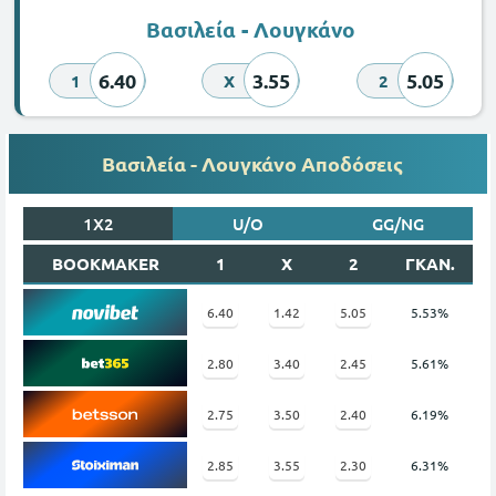
Βασιλεία - Λουγκάνο
6.40
3.55
5.05
1
X
2
Βασιλεία - Λουγκάνο Αποδόσεις
1X2
U/O
GG/NG
BOOKMAKER
1
X
2
ΓΚΑΝ.
6.40
1.42
5.05
5.53%
2.80
3.40
2.45
5.61%
2.75
3.50
2.40
6.19%
2.85
3.55
2.30
6.31%