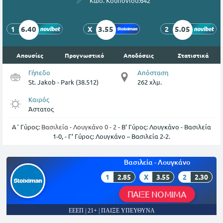
Κωδ. Κουπονιού:
642
6.40
3.55
5.05
1
X
2
Απουσίες
Προγνωστικό
Αποδόσεις
Στατιστικά
Γήπεδο
Απόσταση
St. Jakob - Park (38.512)
262 χλμ.
Καιρός
Άστατος
Α΄ Γύρος:
Βασιλεία - Λουγκάνο 0 - 2
- Β’ Γύρος: Λουγκάνο - Βασιλεία
1-0, - Γ’ Γύρος: Λουγκάνο – Βασιλεία 2-2.
Βασιλεία - Λουγκάνο
1
2.85
X
3.55
2
2.30
ΠΑΙΞΕ ΝΟΜΙΜΑ
ΕΕΕΠ | 21+ | ΠΑΙΞΕ ΥΠΕΥΘΥΝΑ