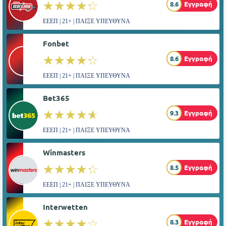
☆☆☆☆☆
★★★★★
8.6
Εγγραφή
ΕΕΕΠ | 21+ | ΠΑΙΞΕ ΥΠΕΥΘΥΝΑ
Fonbet
☆☆☆☆☆
★★★★★
8.6
Εγγραφή
ΕΕΕΠ | 21+ | ΠΑΙΞΕ ΥΠΕΥΘΥΝΑ
Bet365
☆☆☆☆☆
★★★★★
9.3
Εγγραφή
ΕΕΕΠ | 21+ | ΠΑΙΞΕ ΥΠΕΥΘΥΝΑ
Winmasters
☆☆☆☆☆
★★★★★
8.5
Εγγραφή
ΕΕΕΠ | 21+ | ΠΑΙΞΕ ΥΠΕΥΘΥΝΑ
Interwetten
☆☆☆☆☆
★★★★★
8.3
Εγγραφή