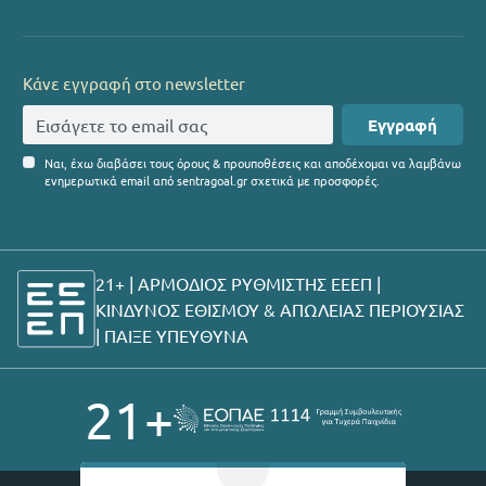
Κάνε εγγραφή στο newsletter
Εγγραφή
Ναι, έχω διαβάσει τους όρους & προυποθέσεις και αποδέχομαι να λαμβάνω
ενημερωτικά email από sentragoal.gr σχετικά με προσφορές.
21+ | ΑΡΜΟΔΙΟΣ ΡΥΘΜΙΣΤΗΣ ΕΕΕΠ |
ΚΙΝΔΥΝΟΣ ΕΘΙΣΜΟΥ & ΑΠΩΛΕΙΑΣ ΠΕΡΙΟΥΣΙΑΣ
|
ΠΑΙΞΕ ΥΠΕΥΘΥΝΑ
21+