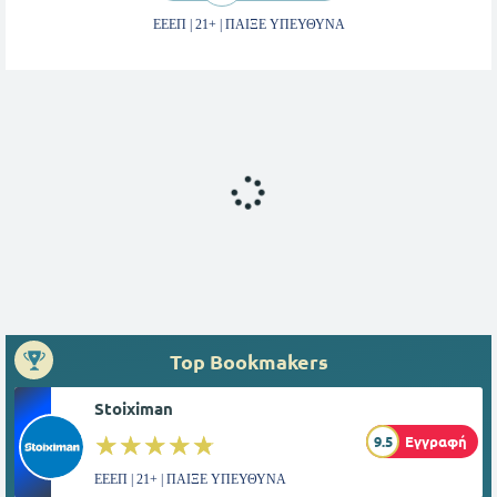
ΕΕΕΠ | 21+ | ΠΑΙΞΕ ΥΠΕΥΘΥΝΑ
Top Bookmakers
Stoiximan
☆☆☆☆☆
★★★★★
9.5
Εγγραφή
ΕΕΕΠ | 21+ | ΠΑΙΞΕ ΥΠΕΥΘΥΝΑ