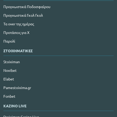
Προγνωστικά Ποδοσφαίρου
Προγνωστικά Γκολ Γκολ
Τα over της ημέρας
Προτάσεις για Χ
Παρολί
ΣΤΟΙΧΗΜΑΤΙΚΕΣ
Stoiximan
Novibet
Elabet
Pamestoixima.gr
Fonbet
ΚΑΖΙΝΟ LIVE
Stoiximan Casino Live