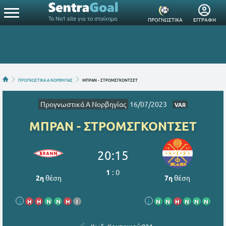
Το Νο1 site για το στοίχημα
ΠΡΟΓΝΩΣΤΙΚΑ
ΕΓΓΡΑΦΗ
ΠΡΟΓΝΩΣΤΙΚΑ Α ΝΟΡΒΗΓΙΑΣ
ΜΠΡΑΝ - ΣΤΡΟΜΣΓΚΟΝΤΣΕΤ
Προγνωστικά Α Νορβηγίας
16/07/2023
VAR
ΜΠΡΑΝ - ΣΤΡΟΜΣΓΚΟΝΤΣΕΤ
20:15
1
:
0
2η
θέση
7η
θέση
i
Η
Η
Ν
Ν
Η
Ι
i
Ν
Ν
Η
Ν
Ν
Ν