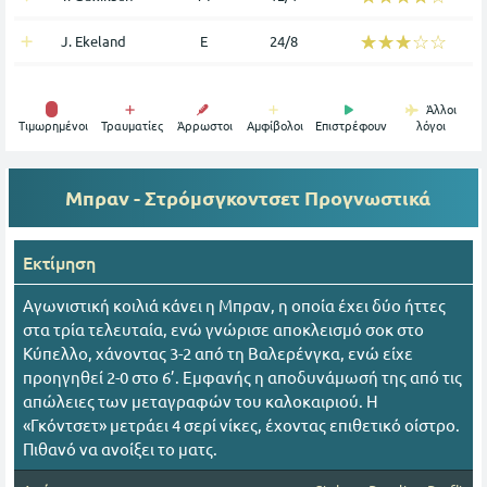
☆☆☆☆☆
★★★★★
J. Ekeland
Ε
24/8
Άλλοι
Tιμωρημένοι
Τραυματίες
Άρρωστοι
Αμφίβολοι
Επιστρέφουν
λόγοι
Μπραν - Στρόμσγκοντσετ
Προγνωστικά
Εκτίμηση
Αγωνιστική κοιλιά κάνει η Μπραν, η οποία έχει δύο ήττες
στα τρία τελευταία, ενώ γνώρισε αποκλεισμό σοκ στο
Κύπελλο, χάνοντας 3-2 από τη Βαλερένγκα, ενώ είχε
προηγηθεί 2-0 στο 6’. Εμφανής η αποδυνάμωσή της από τις
απώλειες των μεταγραφών του καλοκαιριού. Η
«Γκόντσετ» μετράει 4 σερί νίκες, έχοντας επιθετικό οίστρο.
Πιθανό να ανοίξει το ματς.