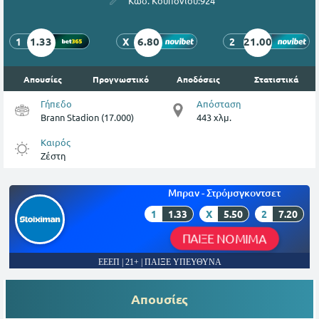
Κωδ. Κουπονιού:
924
1.33
6.80
21.00
1
X
2
Απουσίες
Προγνωστικό
Αποδόσεις
Στατιστικά
Γήπεδο
Απόσταση
Brann Stadion (17.000)
443 χλμ.
Καιρός
Ζέστη
Μπραν - Στρόμσγκοντσετ
1
1.33
X
5.50
2
7.20
ΠΑΙΞΕ ΝΟΜΙΜΑ
ΕΕΕΠ | 21+ | ΠΑΙΞΕ ΥΠΕΥΘΥΝΑ
Απουσίες