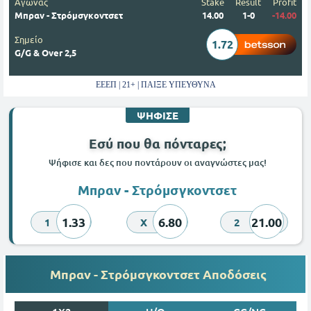
Αγώνας
Stake
Result
Profit
Μπραν - Στρόμσγκοντσετ
14.00
1-0
-14.00
Σημείο
1.72
G/G & Over 2,5
ΕΕΕΠ | 21+ | ΠΑΙΞΕ ΥΠΕΥΘΥΝΑ
ΨΗΦΙΣΕ
Εσύ που θα πόνταρες;
Ψήφισε και δες που ποντάρουν οι αναγνώστες μας!
Μπραν - Στρόμσγκοντσετ
1.33
6.80
21.00
1
X
2
Μπραν - Στρόμσγκοντσετ Αποδόσεις