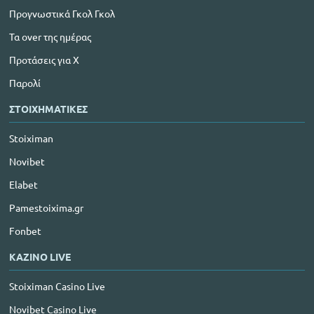
Προγνωστικά Γκολ Γκολ
Τα over της ημέρας
Προτάσεις για Χ
Παρολί
ΣΤΟΙΧΗΜΑΤΙΚΕΣ
Stoiximan
Novibet
Elabet
Pamestoixima.gr
Fonbet
ΚΑΖΙΝΟ LIVE
Stoiximan Casino Live
Novibet Casino Live