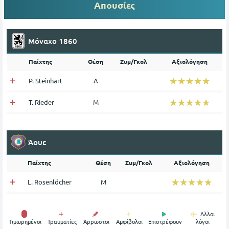
Απουσίες
Μόναχο 1860
Παίχτης
Θέση
Συμ/Γκολ
Αξιολόγηση
☆☆☆☆☆
★★★★★
P. Steinhart
Α
☆☆☆☆☆
★★★★★
T. Rieder
Μ
Άουε
Παίχτης
Θέση
Συμ/Γκολ
Αξιολόγηση
☆☆☆☆☆
★★★★★
L. Rosenlöcher
Μ
Άλλοι
Tιμωρημένοι
Τραυματίες
Άρρωστοι
Αμφίβολοι
Επιστρέφουν
λόγοι