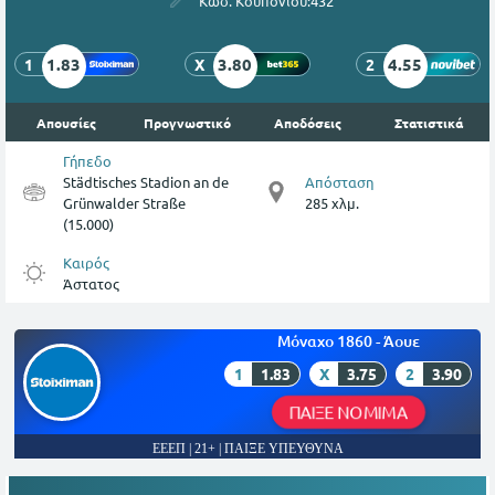
Κωδ. Κουπονιού:
432
1.83
3.80
4.55
1
X
2
Απουσίες
Προγνωστικό
Αποδόσεις
Στατιστικά
Γήπεδο
Städtisches Stadion an de
Απόσταση
Grünwalder Straße
285 χλμ.
(15.000)
Καιρός
Άστατος
Μόναχο 1860 - Άουε
1
1.83
X
3.75
2
3.90
ΠΑΙΞΕ ΝΟΜΙΜΑ
ΕΕΕΠ | 21+ | ΠΑΙΞΕ ΥΠΕΥΘΥΝΑ