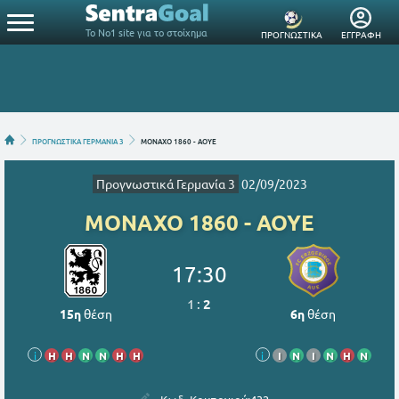
Το Νο1 site για το στοίχημα
ΠΡΟΓΝΩΣΤΙΚΑ
ΕΓΓΡΑΦΗ
ΠΡΟΓΝΩΣΤΙΚΑ ΓΕΡΜΑΝΙΑ 3
ΜΟΝΑΧΟ 1860 - ΑΟΥΕ
Προγνωστικά Γερμανία 3
02/09/2023
ΜΟΝΑΧΟ 1860 - ΑΟΥΕ
17:30
1
:
2
15η
θέση
6η
θέση
i
Η
Η
Ν
Ν
Η
Η
i
Ι
Ν
Ι
Ν
Η
Ν