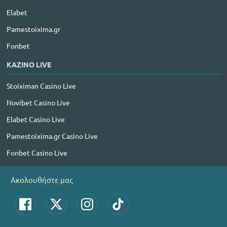
Elabet
Pamestoixima.gr
Fonbet
ΚΑΖΙΝΟ LIVE
Stoiximan Casino Live
Novibet Casino Live
Elabet Casino Live
Pamestoixima.gr Casino Live
Fonbet Casino Live
Ακολουθήστε μας