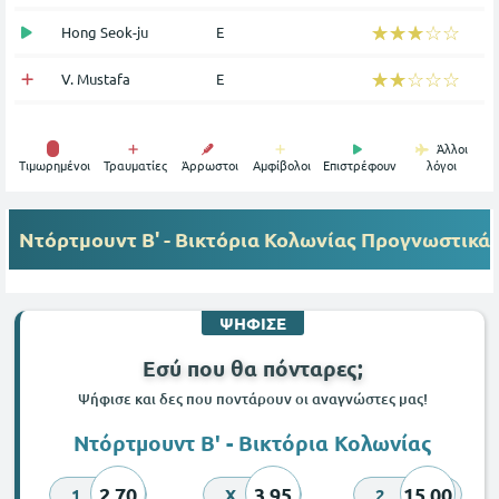
☆☆☆☆☆
★★★★★
Hong Seok-ju
Ε
☆☆☆☆☆
★★★★★
V. Mustafa
Ε
Άλλοι
Tιμωρημένοι
Τραυματίες
Άρρωστοι
Αμφίβολοι
Επιστρέφουν
λόγοι
Ντόρτμουντ Β' - Βικτόρια Κολωνίας
Προγνωστικά
ΨΗΦΙΣΕ
Εσύ που θα πόνταρες;
Ψήφισε και δες που ποντάρουν οι αναγνώστες μας!
Ντόρτμουντ Β' - Βικτόρια Κολωνίας
2.70
3.95
15.00
1
X
2