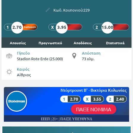
Κωδ. Κουπονιού:
229
2.70
3.95
15.00
1
X
2
Απουσίες
Προγνωστικό
Αποδόσεις
Στατιστικά
Γήπεδο
Απόσταση
Stadion Rote Erde (25.000)
73 χλμ.
Καιρός
Αίθριος
Ντόρτμουντ Β' - Βικτόρια Κολωνίας
1
2.70
X
3.55
2
2.40
ΠΑΙΞΕ ΝΟΜΙΜΑ
ΕΕΕΠ | 21+ | ΠΑΙΞΕ ΥΠΕΥΘΥΝΑ