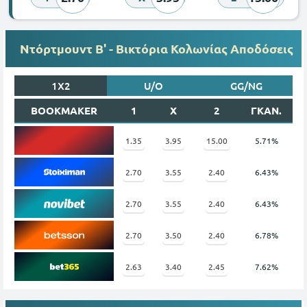
Ντόρτμουντ Β' - Βικτόρια Κολωνίας Αποδόσεις
1X2
U/O
GG/NG
BOOKMAKER
1
X
2
ΓΚΑΝ.
1.35
3.95
15.00
5.71%
2.70
3.55
2.40
6.43%
2.70
3.55
2.40
6.43%
2.70
3.50
2.40
6.78%
2.63
3.40
2.45
7.62%