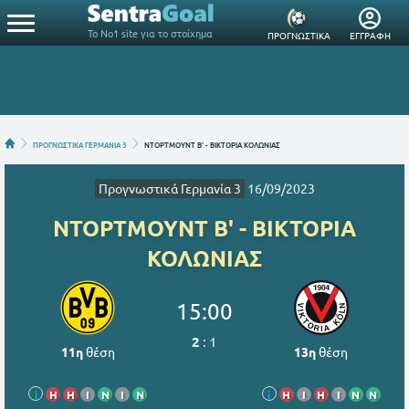
Το Νο1 site για το στοίχημα
ΠΡΟΓΝΩΣΤΙΚΑ
ΕΓΓΡΑΦΗ
ΠΡΟΓΝΩΣΤΙΚΑ ΓΕΡΜΑΝΙΑ 3
ΝΤΟΡΤΜΟΥΝΤ Β' - ΒΙΚΤΟΡΙΑ ΚΟΛΩΝΙΑΣ
Προγνωστικά Γερμανία 3
16/09/2023
ΝΤΟΡΤΜΟΥΝΤ Β' - ΒΙΚΤΟΡΙΑ
ΚΟΛΩΝΙΑΣ
15:00
2
:
1
11η
θέση
13η
θέση
i
Η
Η
Ι
Ν
Ι
Ν
i
Η
Ι
Η
Ι
Ν
Ν