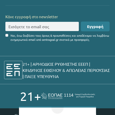
Κάνε εγγραφή στο newsletter
Εγγραφή
Ναι, έχω διαβάσει τους όρους & προυποθέσεις και αποδέχομαι να λαμβάνω
ενημερωτικά email από sentragoal.gr σχετικά με προσφορές.
21+ | ΑΡΜΟΔΙΟΣ ΡΥΘΜΙΣΤΗΣ ΕΕΕΠ |
ΚΙΝΔΥΝΟΣ ΕΘΙΣΜΟΥ & ΑΠΩΛΕΙΑΣ ΠΕΡΙΟΥΣΙΑΣ
|
ΠΑΙΞΕ ΥΠΕΥΘΥΝΑ
21+