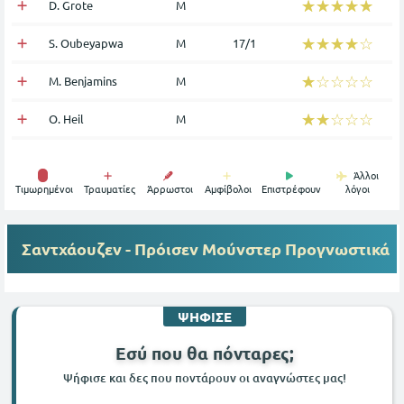
☆☆☆☆☆
★★★★★
D. Grote
Μ
☆☆☆☆☆
★★★★★
S. Oubeyapwa
Μ
17/1
☆☆☆☆☆
★★★★★
M. Benjamins
Μ
☆☆☆☆☆
★★★★★
O. Heil
Μ
Άλλοι
Tιμωρημένοι
Τραυματίες
Άρρωστοι
Αμφίβολοι
Επιστρέφουν
λόγοι
Σαντχάουζεν - Πρόισεν Μούνστερ
Προγνωστικά
ΨΗΦΙΣΕ
Εσύ που θα πόνταρες;
Ψήφισε και δες που ποντάρουν οι αναγνώστες μας!