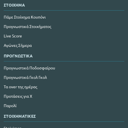
ΣΤΟΙΧΗΜΑ
Πάμε Στοίχημα Κουπόνι
Προγνωστικά Στοιχήματος
Live Score
Αγώνες Σήμερα
ΠΡΟΓΝΩΣΤΙΚΑ
Προγνωστικά Ποδοσφαίρου
Προγνωστικά Γκολ Γκολ
Τα over της ημέρας
Προτάσεις για Χ
Παρολί
ΣΤΟΙΧΗΜΑΤΙΚΕΣ