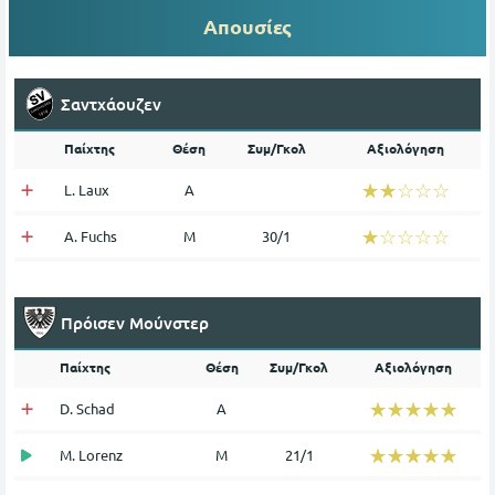
Απουσίες
Σαντχάουζεν
Παίχτης
Θέση
Συμ/Γκολ
Αξιολόγηση
☆☆☆☆☆
★★★★★
L. Laux
Α
☆☆☆☆☆
★★★★★
A. Fuchs
Μ
30/1
Πρόισεν Μούνστερ
Παίχτης
Θέση
Συμ/Γκολ
Αξιολόγηση
☆☆☆☆☆
★★★★★
D. Schad
Α
☆☆☆☆☆
★★★★★
M. Lorenz
Μ
21/1