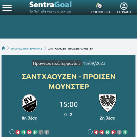
Το Νο1 site για το στοίχημα
ΠΡΟΓΝΩΣΤΙΚΑ
ΕΓΓΡΑΦΗ
ΠΡΟΓΝΩΣΤΙΚΑ ΓΕΡΜΑΝΙΑ 3
ΣΑΝΤΧΑΟΥΖΕΝ - ΠΡΟΙΣΕΝ ΜΟΥΝΣΤΕΡ
Προγνωστικά Γερμανία 3
16/09/2023
ΣΑΝΤΧΑΟΥΖΕΝ - ΠΡΟΙΣΕΝ
ΜΟΥΝΣΤΕΡ
15:00
0
:
2
8η
θέση
2η
θέση
i
Η
Ν
Η
Ν
Ι
Ι
i
Η
Η
Ν
Η
Ι
Ν