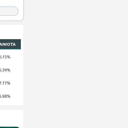
ΑΝΙΟΤΑ
6.15%
5.39%
7.77%
6.98%