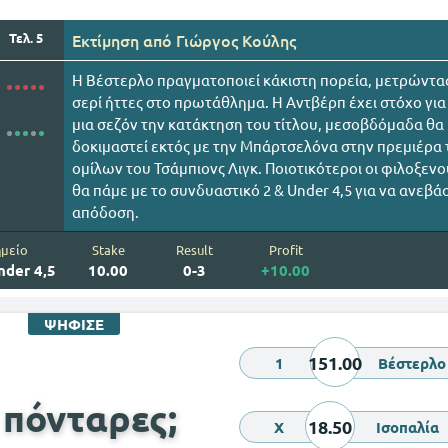
Τελ. 5
Εκτίμηση από
Γιώργος Κούλης
Η Βέστερλο πραγματοποιεί κάκιστη πορεία, μετρώντα
σερί ήττες στο πρωτάθλημα. Η Αντβέρπ έχει στόχο γι
μια σεζόν την κατάκτηση του τίτλου, μεσοβδόμαδα θα
δοκιμαστεί εκτός με την Μπάρτσελόνα στην πρεμιέρα
ομίλων του Τσάμπιονς Λιγκ. Ποιοτικότεροι οι φιλοξενο
θα πάμε με το συνδυαστικό 2 & Under 4,5 για να ανεβά
απόδοση.
ημείο
Stake
Result
Profit
nder 4,5
10.00
0-3
+10.00
ΨΗΦΙΣΕ
151.00
1
Βέστερλο
 πόνταρες;
18.50
X
Ισοπαλία