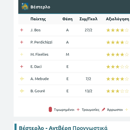
Βέστερλο
Παίχτης
Θέση
Συμ/Γκολ
Αξιολόγηση
☆☆☆☆☆
★★★★★
J. Bos
Α
27/2
☆☆☆☆☆
★★★★★
P. Perdichizzi
Α
☆☆☆☆☆
★★★★★
M. Fixelles
Μ
☆☆☆☆☆
★★★★★
E. Daci
Ε
☆☆☆☆☆
★★★★★
A. Mebude
Ε
7/2
☆☆☆☆☆
★★★★★
B. Gouré
Ε
13/2
Tιμωρημένοι
Τραυματίες
Άρρωστοι
Βέστερλο - Αντβέρπ
Προγνωστικά