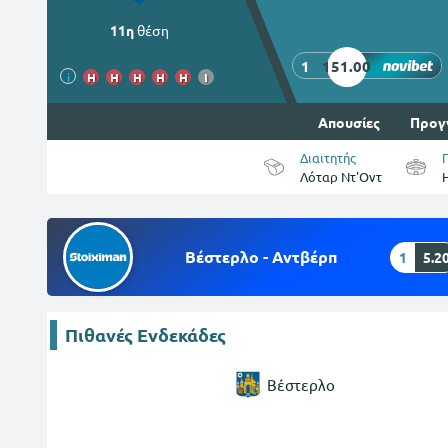
11η
θέση
1
151.00
i
Η
Η
Η
Η
Η
Ι
Απουσίες
Προγ
Διαιτητής
Λόταρ Ντ'Οντ
H
Βέστερλο - Αντβέρπ
1
5.2
Πιθανές Ενδεκάδες
Βέστερλο