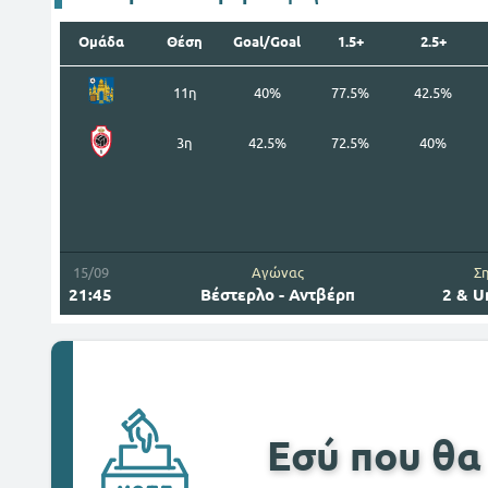
Ομάδα
Θέση
Goal/Goal
1.5+
2.5+
11η
40%
77.5%
42.5%
3η
42.5%
72.5%
40%
15/09
Αγώνας
Σ
21:45
Βέστερλο - Αντβέρπ
2 & U
Εσύ που θα