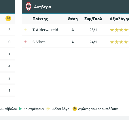
Αντβέρπ
Παίχτης
Θέση
Συμ/Γκολ
Αξιολόγη
☆☆☆☆
★★★★
3
T. Alderweireld
Α
25/1
☆☆☆☆
★★★★
0
S. Vines
Α
24/1
1
4
2
1
Αμφίβολοι
Επιστρέφουν
Άλλοι λόγοι
Αγώνες που απουσιάζουν