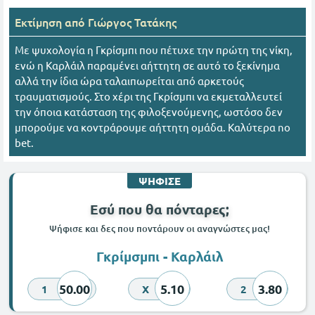
Εκτίμηση από
Γιώργος Τατάκης
Με ψυχολογία η Γκρίσμπι που πέτυχε την πρώτη της νίκη,
ενώ η Καρλάιλ παραμένει αήττητη σε αυτό το ξεκίνημα
αλλά την ίδια ώρα ταλαιπωρείται από αρκετούς
τραυματισμούς. Στο χέρι της Γκρίσμπι να εκμεταλλευτεί
την όποια κατάσταση της φιλοξενούμενης, ωστόσο δεν
μπορούμε να κοντράρουμε αήττητη ομάδα. Καλύτερα no
bet.
ΨΗΦΙΣΕ
Εσύ που θα πόνταρες;
Ψήφισε και δες που ποντάρουν οι αναγνώστες μας!
Γκρίμσμπι - Καρλάιλ
50.00
5.10
3.80
1
X
2