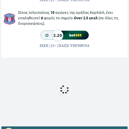
ΕΕΕΠ | 21+ | ΠΑΙΞΕ ΥΠΕΥΘΥΝΑ
Στους τελευταίους
10
αγώνες της ομάδας Καρλάιλ, έχει
επαληθευτεί
6
φορές το σημείο
Over 2.5 γκολ
(σε όλες τις
διοργανώσεις).
O
2.20
ΕΕΕΠ | 21+ | ΠΑΙΞΕ ΥΠΕΥΘΥΝΑ