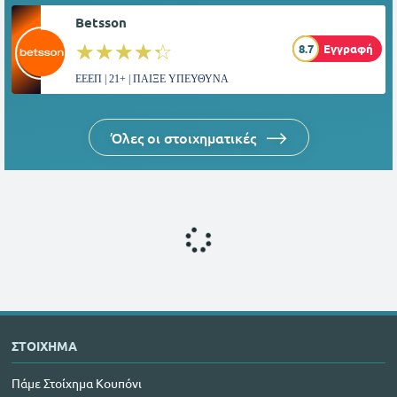
Betsson
☆☆☆☆☆
★★★★★
8.7
Εγγραφή
ΕΕΕΠ | 21+ | ΠΑΙΞΕ ΥΠΕΥΘΥΝΑ
Όλες οι στοιχηματικές
ΣΤΟΙΧΗΜΑ
Πάμε Στοίχημα Κουπόνι