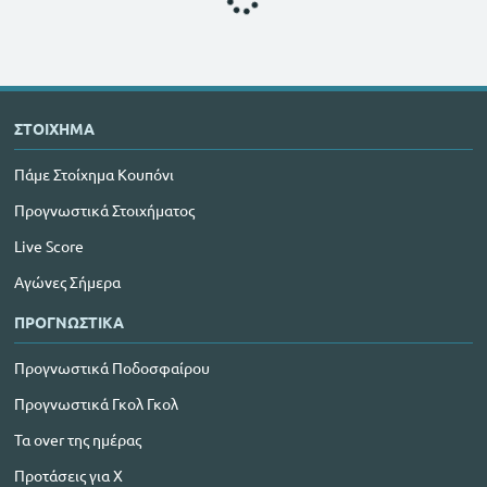
ΣΤΟΙΧΗΜΑ
Πάμε Στοίχημα Κουπόνι
Προγνωστικά Στοιχήματος
Live Score
Αγώνες Σήμερα
ΠΡΟΓΝΩΣΤΙΚΑ
Προγνωστικά Ποδοσφαίρου
Προγνωστικά Γκολ Γκολ
Τα over της ημέρας
Προτάσεις για Χ