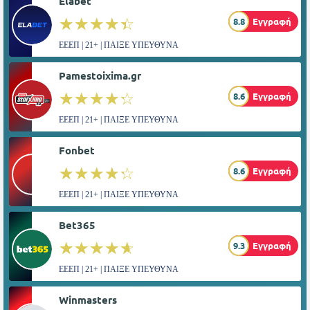
Elabet
☆☆☆☆☆
★★★★★
8.8
Εγγραφή
ΕΕΕΠ | 21+ | ΠΑΙΞΕ ΥΠΕΥΘΥΝΑ
Pamestoixima.gr
☆☆☆☆☆
★★★★★
8.6
Εγγραφή
ΕΕΕΠ | 21+ | ΠΑΙΞΕ ΥΠΕΥΘΥΝΑ
Fonbet
☆☆☆☆☆
★★★★★
8.6
Εγγραφή
ΕΕΕΠ | 21+ | ΠΑΙΞΕ ΥΠΕΥΘΥΝΑ
Bet365
☆☆☆☆☆
★★★★★
9.3
Εγγραφή
ΕΕΕΠ | 21+ | ΠΑΙΞΕ ΥΠΕΥΘΥΝΑ
Winmasters