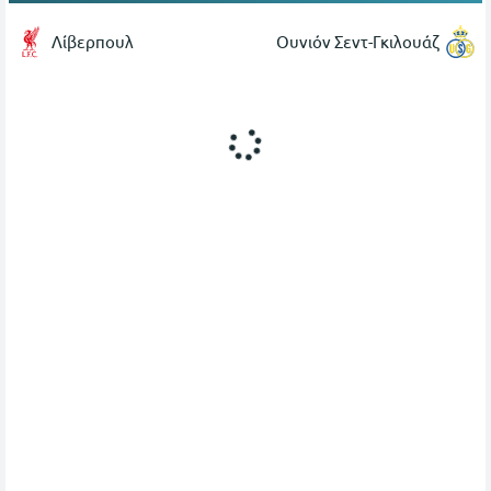
Λίβερπουλ
Ουνιόν Σεντ-Γκιλουάζ