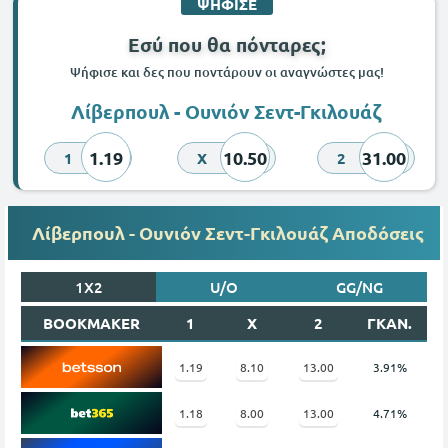
ΨΗΦΙΣΕ
Εσύ που θα πόνταρες;
Ψήφισε και δες που ποντάρουν οι αναγνώστες μας!
Λίβερπουλ - Ουνιόν Σεντ-Γκιλουάζ
1.19
10.50
31.00
1
X
2
Λίβερπουλ - Ουνιόν Σεντ-Γκιλουάζ Αποδόσεις
1X2
U/O
GG/NG
BOOKMAKER
1
X
2
ΓΚΑΝ.
1.19
8.10
13.00
3.91%
1.18
8.00
13.00
4.71%