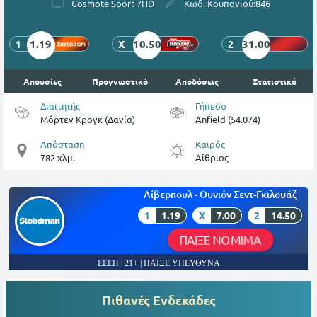
Cosmote Sport 7HD
Κωδ. Κουπονιού:
846
1.19
10.50
31.00
1
X
2
Απουσίες
Προγνωστικό
Αποδόσεις
Στατιστικά
Διαιτητής
Γήπεδο
Μόρτεν Κρογκ (Δανία)
Anfield (54.074)
Απόσταση
Καιρός
782 χλμ.
Αίθριος
Λίβερπουλ - Ουνιόν Σεντ-Γκιλουάζ
1
1.19
X
7.00
2
14.50
ΠΑΙΞΕ ΝΟΜΙΜΑ
ΕΕΕΠ | 21+ | ΠΑΙΞΕ ΥΠΕΥΘΥΝΑ
Πιθανές Ενδεκάδες