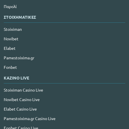
Παρολί
ΣΤΟΙΧΗΜΑΤΙΚΕΣ
Stoiximan
Novibet
Elabet
Pamestoixima.gr
Fonbet
ΚΑΖΙΝΟ LIVE
Stoiximan Casino Live
Novibet Casino Live
Elabet Casino Live
Pamestoixima.gr Casino Live
Fonbet Casino Live