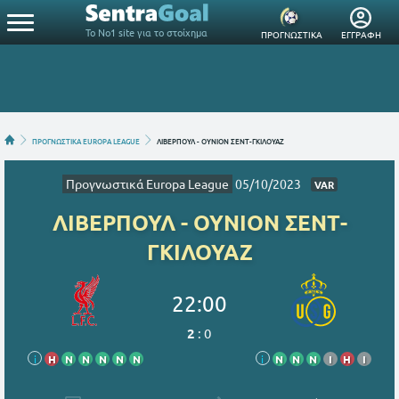
Το Νο1 site για το στοίχημα
ΠΡΟΓΝΩΣΤΙΚΑ
ΕΓΓΡΑΦΗ
ΠΡΟΓΝΩΣΤΙΚΑ EUROPA LEAGUE
ΛΙΒΕΡΠΟΥΛ - ΟΥΝΙΟΝ ΣΕΝΤ-ΓΚΙΛΟΥΑΖ
Προγνωστικά Europa League
05/10/2023
VAR
ΛΙΒΕΡΠΟΥΛ - ΟΥΝΙΟΝ ΣΕΝΤ-
ΓΚΙΛΟΥΑΖ
22:00
2
:
0
i
Η
Ν
Ν
Ν
Ν
Ν
i
Ν
Ν
Ν
Ι
Η
Ι