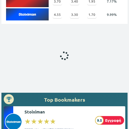
3.70
3.40
1.95
7.17%
4.55
3.30
1.70
9.99%
Top Bookmakers
Stoiximan
☆☆☆☆☆
★★★★★
9.5
Εγγραφή