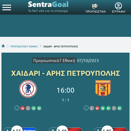
Το Νο1 site για το στοίχημα
ΠΡΟΓΝΩΣΤΙΚΑ
ΕΓΓΡΑΦΗ
ΠΡΟΓΝΩΣΤΙΚΑ Γ ΕΘΝΙΚΗ
ΧΑΙΔΑΡΙ - ΑΡΗΣ ΠΕΤΡΟΥΠΟΛΗΣ
Προγνωστικά Γ Εθνική
07/10/2023
ΧΑΙΔΑΡΙ - ΑΡΗΣ ΠΕΤΡΟΥΠΟΛΗΣ
16:00
1
:
1
i
Η
Ι
Ν
Ν
i
Ι
Η
Ν
Ν
Ι
Ν
4.55
3.40
1.95
1
X
2