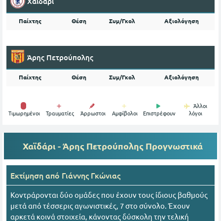
Χαϊδάρι
Παίχτης
Θέση
Συμ/Γκολ
Αξιολόγηση
Άρης Πετρούπολης
Παίχτης
Θέση
Συμ/Γκολ
Αξιολόγηση
Άλλοι
Tιμωρημένοι
Τραυματίες
Άρρωστοι
Αμφίβολοι
Επιστρέφουν
λόγοι
Χαϊδάρι - Άρης Πετρούπολης
Προγνωστικά
Εκτίμηση από
Γιάννης Γκώνιας
Κοντράρονται δύο ομάδες που έχουν τους ίδιους βαθμούς
μετά από τέσσερις αγωνιστικές, 7 στο σύνολο. Έχουν
αρκετά κοινά στοιχεία, κάνοντας δύσκολη την τελική