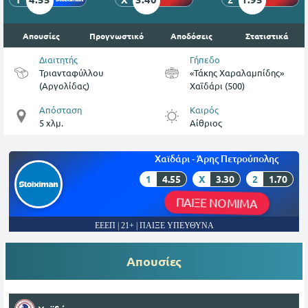
Απουσίες
Προγνωστικό
Αποδόσεις
Στατιστικά
Διαιτητής
Γήπεδο
Τριανταφύλλου
«Τάκης Χαραλαμπίδης»
(Αργολίδας)
Χαϊδάρι (500)
Απόσταση
Καιρός
5 χλμ.
Αίθριος
Χαϊδάρι - Άρης Πετρούπολης
1
4.55
X
3.30
2
1.70
ΠΑΙΞΕ ΝΟΜΙΜΑ
ΕΕΕΠ | 21+ | ΠΑΙΞΕ ΥΠΕΥΘΥΝΑ
Απουσίες