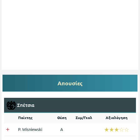
Απουσίες
Σπέτσια
Παίχτης
Θέση
Συμ/Γκολ
Αξιολόγηση
☆☆☆☆☆
★★★★★
P. Wisniewski
Α