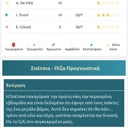
☆☆☆☆☆
★★★★★
A. De Vitis
Μ
☆☆☆☆☆
★★★★★
I. Touré
Μ
20/1
☆☆☆☆☆
★★★★★
E. Gliozzi
Ε
30/7
Άλλοι
Tιμωρημένοι
Τραυματίες
Άρρωστοι
Αμφίβολοι
Επιστρέφουν
λόγοι
Σπέτσια - Πίζα
Προγνωστικά
Εκτίμηση
Η Σπέτσια πανηγύρισε την πρώτη νίκη την περασμένη
εβδομάδα και είναι δεδομένο ότι έφυγε από τους παίκτες
της ένα μεγάλο βάρος. Αυτό δεν σημαίνει ότι θα πάει...
τρένο από εδώ και πέρα, ωστόσο αναμένεται πιο δυνατή.
Με το G/G στο συγκεκριμένο ματς.