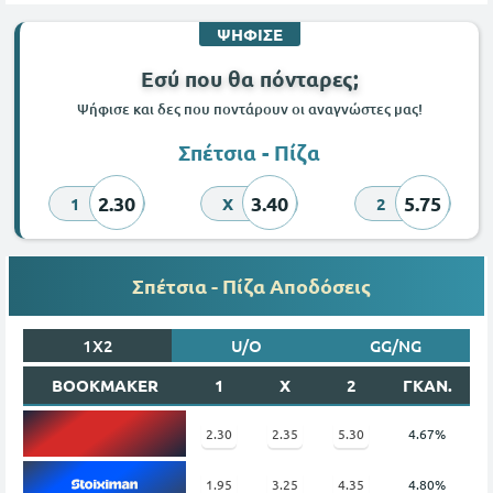
ΨΗΦΙΣΕ
Εσύ που θα πόνταρες;
Ψήφισε και δες που ποντάρουν οι αναγνώστες μας!
Σπέτσια - Πίζα
2.30
3.40
5.75
1
X
2
Σπέτσια - Πίζα Αποδόσεις
1X2
U/O
GG/NG
BOOKMAKER
1
X
2
ΓΚΑΝ.
2.30
2.35
5.30
4.67%
1.95
3.25
4.35
4.80%