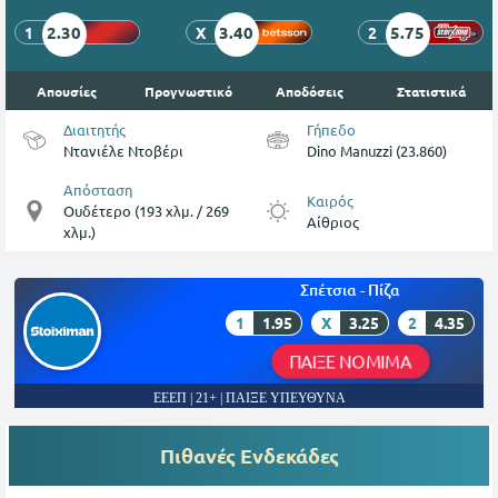
2.30
3.40
5.75
1
X
2
Απουσίες
Προγνωστικό
Αποδόσεις
Στατιστικά
Διαιτητής
Γήπεδο
Ντανιέλε Ντοβέρι
Dino Manuzzi (23.860)
Απόσταση
Καιρός
Ουδέτερο (193 χλμ. / 269
Αίθριος
χλμ.)
Σπέτσια - Πίζα
1
1.95
X
3.25
2
4.35
ΠΑΙΞΕ ΝΟΜΙΜΑ
ΕΕΕΠ | 21+ | ΠΑΙΞΕ ΥΠΕΥΘΥΝΑ
Πιθανές Ενδεκάδες