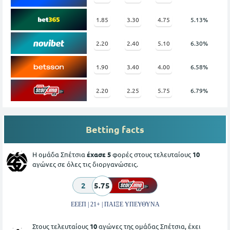
1.85
3.30
4.75
5.13%
2.20
2.40
5.10
6.30%
1.90
3.40
4.00
6.58%
2.20
2.25
5.75
6.79%
Betting facts
Η ομάδα Σπέτσια
έχασε 5
φορές στους τελευταίους
10
αγώνες σε όλες τις διοργανώσεις.
2
5.75
ΕΕΕΠ | 21+ | ΠΑΙΞΕ ΥΠΕΥΘΥΝΑ
Στους τελευταίους
10
αγώνες της ομάδας Σπέτσια, έχει