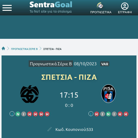
Το Νο1 site για το στοίχημα
ΠΡΟΓΝΩΣΤΙΚΑ
ΕΓΓΡΑΦΗ
ΠΡΟΓΝΩΣΤΙΚΑ ΣΕΡΙΕ B
ΣΠΕΤΣΙΑ - ΠΙΖΑ
Προγνωστικά Σέριε B
08/10/2023
VAR
ΣΠΕΤΣΙΑ - ΠΙΖΑ
17:15
0
:
0
i
Ν
Ι
Η
Η
Η
Η
i
Η
Ι
Ν
Ι
Η
Η
Κωδ. Κουπονιού:
533