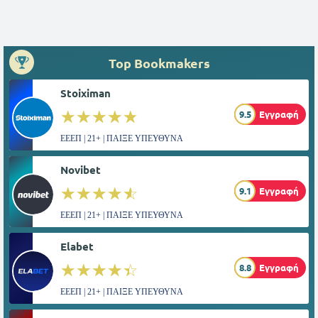
Top Bookmakers
Stoiximan
☆☆☆☆☆
★★★★★
9.5
Εγγραφή
ΕΕΕΠ | 21+ | ΠΑΙΞΕ ΥΠΕΥΘΥΝΑ
Novibet
☆☆☆☆☆
★★★★★
9.1
Εγγραφή
ΕΕΕΠ | 21+ | ΠΑΙΞΕ ΥΠΕΥΘΥΝΑ
Elabet
☆☆☆☆☆
★★★★★
8.8
Εγγραφή
ΕΕΕΠ | 21+ | ΠΑΙΞΕ ΥΠΕΥΘΥΝΑ