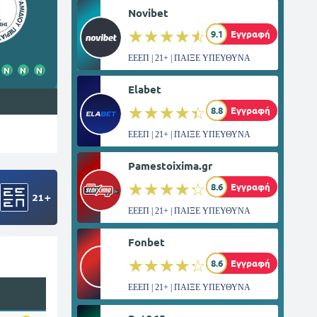
Novibet
☆☆☆☆☆
★★★★★
9.1
Εγγραφή
ΕΕΕΠ | 21+ | ΠΑΙΞΕ ΥΠΕΥΘΥΝΑ
Ν
Ν
Ν
Elabet
☆☆☆☆☆
★★★★★
8.8
Εγγραφή
ΕΕΕΠ | 21+ | ΠΑΙΞΕ ΥΠΕΥΘΥΝΑ
Pamestoixima.gr
☆☆☆☆☆
★★★★★
8.6
Εγγραφή
ΕΕΕΠ | 21+ | ΠΑΙΞΕ ΥΠΕΥΘΥΝΑ
Fonbet
☆☆☆☆☆
★★★★★
8.6
Εγγραφή
ΕΕΕΠ | 21+ | ΠΑΙΞΕ ΥΠΕΥΘΥΝΑ