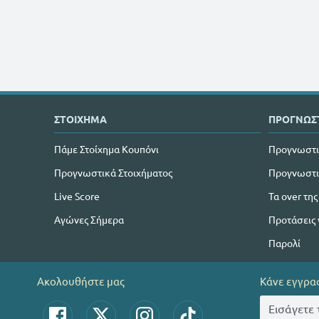
ΣΤΟΙΧΗΜΑ
ΠΡΟΓΝΩΣ
Πάμε Στοίχημα Κουπόνι
Προγνωστι
Προγνωστικά Στοιχήματος
Προγνωστι
Live Score
Τα over της
Αγώνες Σήμερα
Προτάσεις 
Παρολί
Ακολουθήστε μας
Κάνε εγγρα