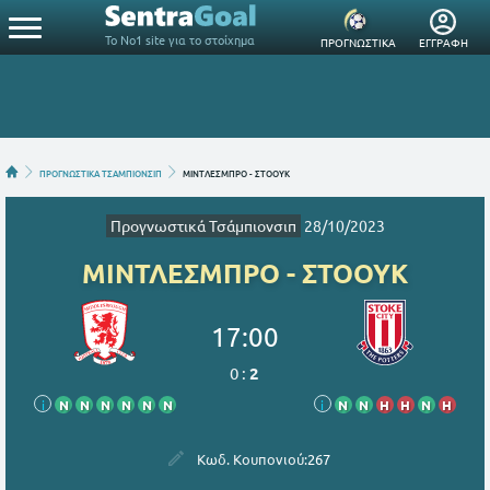
Το Νο1 site για το στοίχημα
ΠΡΟΓΝΩΣΤΙΚΑ
ΕΓΓΡΑΦΗ
ΠΡΟΓΝΩΣΤΙΚΑ ΤΣΑΜΠΙΟΝΣΙΠ
ΜΙΝΤΛΕΣΜΠΡΟ - ΣΤΟΟΥΚ
Προγνωστικά Τσάμπιονσιπ
28/10/2023
ΜΙΝΤΛΕΣΜΠΡΟ - ΣΤΟΟΥΚ
17:00
0
:
2
i
Ν
Ν
Ν
Ν
Ν
Ν
i
Ν
Ν
Η
Η
Ν
Η
Κωδ. Κουπονιού:
267