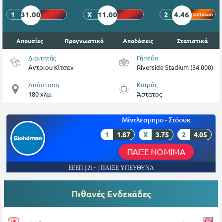
31.00
11.00
4.46
1
X
2
Απουσίες
Προγνωστικό
Αποδόσεις
Στατιστικά
Διαιτητής
Γήπεδο
Άντριου Κίτσεν
Riverside Stadium (34.000)
Απόσταση
Καιρός
180 χλμ.
Άστατος
Μίντλεσμπρο - Στόουκ
1
1.87
X
3.75
2
4.05
ΠΑΙΞΕ ΝΟΜΙΜΑ
ΕΕΕΠ | 21+ | ΠΑΙΞΕ ΥΠΕΥΘΥΝΑ
Πιθανές Ενδεκάδες