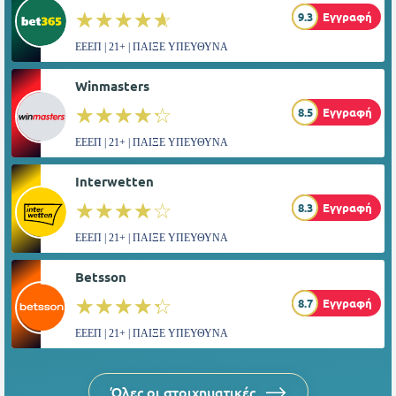
☆☆☆☆☆
★★★★★
9.3
Εγγραφή
ΕΕΕΠ | 21+ | ΠΑΙΞΕ ΥΠΕΥΘΥΝΑ
Winmasters
☆☆☆☆☆
★★★★★
8.5
Εγγραφή
ΕΕΕΠ | 21+ | ΠΑΙΞΕ ΥΠΕΥΘΥΝΑ
Interwetten
☆☆☆☆☆
★★★★★
8.3
Εγγραφή
ΕΕΕΠ | 21+ | ΠΑΙΞΕ ΥΠΕΥΘΥΝΑ
Betsson
☆☆☆☆☆
★★★★★
8.7
Εγγραφή
ΕΕΕΠ | 21+ | ΠΑΙΞΕ ΥΠΕΥΘΥΝΑ
Όλες οι στοιχηματικές