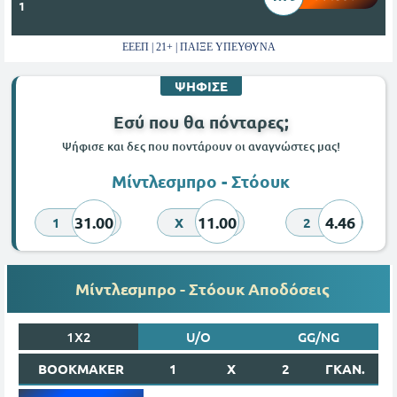
1
ΕΕΕΠ | 21+ | ΠΑΙΞΕ ΥΠΕΥΘΥΝΑ
ΨΗΦΙΣΕ
Εσύ που θα πόνταρες;
Ψήφισε και δες που ποντάρουν οι αναγνώστες μας!
Μίντλεσμπρο - Στόουκ
31.00
11.00
4.46
1
X
2
Μίντλεσμπρο - Στόουκ Αποδόσεις
1X2
U/O
GG/NG
BOOKMAKER
1
X
2
ΓΚΑΝ.