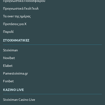
Προγνωστικά Ποδοσφαίρου
Προγνωστικά Γκολ Γκολ
Τα over της ημέρας
Προτάσεις για Χ
Παρολί
ΣΤΟΙΧΗΜΑΤΙΚΕΣ
Stoiximan
Novibet
Elabet
Pamestoixima.gr
Fonbet
ΚΑΖΙΝΟ LIVE
Stoiximan Casino Live