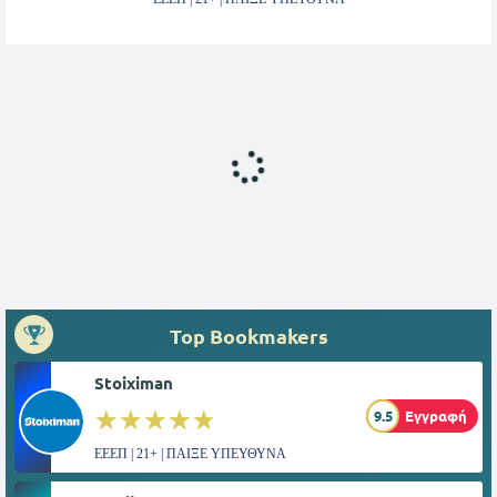
Top Bookmakers
Stoiximan
☆☆☆☆☆
★★★★★
9.5
Εγγραφή
ΕΕΕΠ | 21+ | ΠΑΙΞΕ ΥΠΕΥΘΥΝΑ