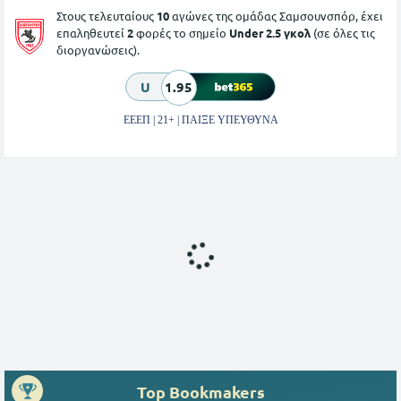
Στους τελευταίους
10
αγώνες της ομάδας Σαμσουνσπόρ, έχει
επαληθευτεί
2
φορές το σημείο
Under 2.5 γκολ
(σε όλες τις
διοργανώσεις).
U
1.95
ΕΕΕΠ | 21+ | ΠΑΙΞΕ ΥΠΕΥΘΥΝΑ
Top Bookmakers