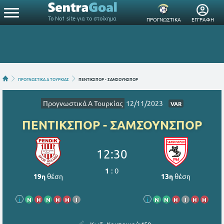
Το Νο1 site για το στοίχημα
ΠΡΟΓΝΩΣΤΙΚΑ
ΕΓΓΡΑΦΗ
ΠΡΟΓΝΩΣΤΙΚΑ Α ΤΟΥΡΚΙΑΣ
ΠΕΝΤΙΚΣΠΟΡ - ΣΑΜΣΟΥΝΣΠΟΡ
Προγνωστικά Α Τουρκίας
12/11/2023
VAR
ΠΕΝΤΙΚΣΠΟΡ - ΣΑΜΣΟΥΝΣΠΟΡ
12:30
1
:
0
19η
θέση
13η
θέση
i
Ν
Η
Ν
Η
Η
Ι
i
Ν
Ν
Η
Ι
Η
Η