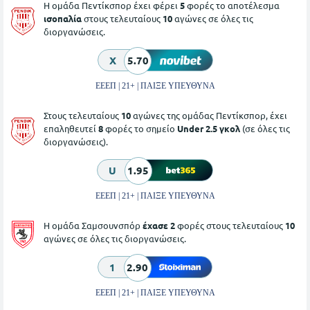
Η ομάδα Πεντίκσπορ έχει φέρει
5
φορές το αποτέλεσμα
ισοπαλία
στους τελευταίους
10
αγώνες σε όλες τις
διοργανώσεις.
X
5.70
ΕΕΕΠ | 21+ | ΠΑΙΞΕ ΥΠΕΥΘΥΝΑ
Στους τελευταίους
10
αγώνες της ομάδας Πεντίκσπορ, έχει
επαληθευτεί
8
φορές το σημείο
Under 2.5 γκολ
(σε όλες τις
διοργανώσεις).
U
1.95
ΕΕΕΠ | 21+ | ΠΑΙΞΕ ΥΠΕΥΘΥΝΑ
Η ομάδα Σαμσουνσπόρ
έχασε 2
φορές στους τελευταίους
10
αγώνες σε όλες τις διοργανώσεις.
1
2.90
ΕΕΕΠ | 21+ | ΠΑΙΞΕ ΥΠΕΥΘΥΝΑ