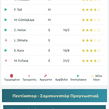
☆☆☆☆☆
★★★★★
F. Tait
Μ
☆☆☆☆☆
★★★★★
M. Gümüşkaya
Μ
☆☆☆☆☆
★★★★★
C. Holse
Ε
16/3
☆☆☆☆☆
★★★★★
L. Dimata
Ε
☆☆☆☆☆
★★★★★
E. Kara
Ε
16/8
☆☆☆☆☆
★★★★★
M. Fofana
Ε
31/2
Άλλοι
Tιμωρημένοι
Τραυματίες
Άρρωστοι
Αμφίβολοι
Επιστρέφουν
λόγοι
Πεντίκσπορ - Σαμσουνσπόρ
Προγνωστικά