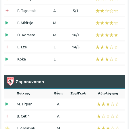
☆☆☆☆☆
★★★★★
E. Taşdemir
Α
5/1
☆☆☆☆☆
★★★★★
F. Midtsjø
Μ
☆☆☆☆☆
★★★★★
Ó. Romero
Μ
16/1
☆☆☆☆☆
★★★★★
E. Eze
Ε
14/3
☆☆☆☆☆
★★★★★
Koka
Ε
Σαμσουνσπόρ
Παίχτης
Θέση
Συμ/Γκολ
Αξιολόγηση
☆☆☆☆☆
★★★★★
M. Tirpan
Α
☆☆☆☆☆
★★★★★
B. Çetin
Α
☆☆☆☆☆
★★★★★
T. Antalyalı
Μ