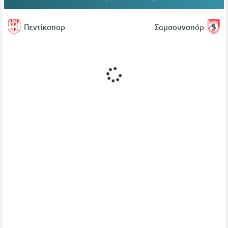
Πεντίκσπορ
Σαμσουνσπόρ