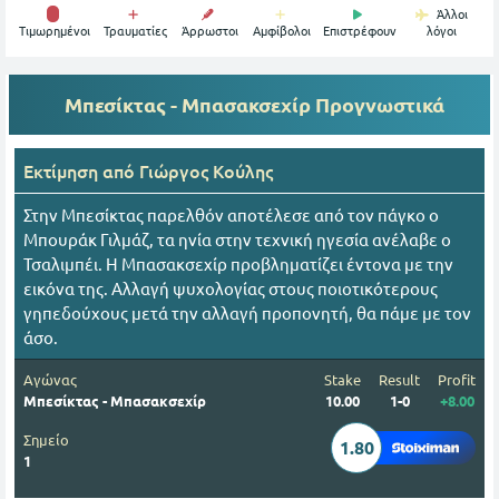
Άλλοι
Tιμωρημένοι
Τραυματίες
Άρρωστοι
Αμφίβολοι
Επιστρέφουν
λόγοι
Μπεσίκτας - Μπασακσεχίρ
Προγνωστικά
Εκτίμηση από
Γιώργος Κούλης
Στην Μπεσίκτας παρελθόν αποτέλεσε από τον πάγκο ο
Μπουράκ Γιλμάζ, τα ηνία στην τεχνική ηγεσία ανέλαβε ο
Τσαλιμπέι. Η Μπασακσεχίρ προβληματίζει έντονα με την
εικόνα της. Αλλαγή ψυχολογίας στους ποιοτικότερους
γηπεδούχους μετά την αλλαγή προπονητή, θα πάμε με τον
άσο.
Αγώνας
Stake
Result
Profit
Μπεσίκτας - Μπασακσεχίρ
10.00
1-0
+8.00
Σημείο
1.80
1