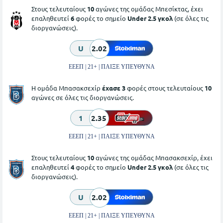
Στους τελευταίους
10
αγώνες της ομάδας Μπεσίκτας, έχει
επαληθευτεί
6
φορές το σημείο
Under 2.5 γκολ
(σε όλες τις
διοργανώσεις).
U
2.02
ΕΕΕΠ | 21+ | ΠΑΙΞΕ ΥΠΕΥΘΥΝΑ
Η ομάδα Μπασακσεχίρ
έχασε 3
φορές στους τελευταίους
10
αγώνες σε όλες τις διοργανώσεις.
1
2.35
ΕΕΕΠ | 21+ | ΠΑΙΞΕ ΥΠΕΥΘΥΝΑ
Στους τελευταίους
10
αγώνες της ομάδας Μπασακσεχίρ, έχει
επαληθευτεί
4
φορές το σημείο
Under 2.5 γκολ
(σε όλες τις
διοργανώσεις).
U
2.02
ΕΕΕΠ | 21+ | ΠΑΙΞΕ ΥΠΕΥΘΥΝΑ