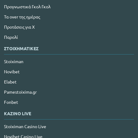
Προγνωστικά Γκολ Γκολ
Τα over της ημέρας
Προτάσεις για Χ
Παρολί
ΣΤΟΙΧΗΜΑΤΙΚΕΣ
Stoiximan
Novibet
Elabet
Pamestoixima.gr
Fonbet
ΚΑΖΙΝΟ LIVE
Stoiximan Casino Live
Novibet Casino Live