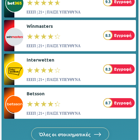
☆☆☆☆☆
★★★★★
9.3
Εγγραφή
ΕΕΕΠ | 21+ | ΠΑΙΞΕ ΥΠΕΥΘΥΝΑ
Winmasters
☆☆☆☆☆
★★★★★
8.5
Εγγραφή
ΕΕΕΠ | 21+ | ΠΑΙΞΕ ΥΠΕΥΘΥΝΑ
Interwetten
☆☆☆☆☆
★★★★★
8.3
Εγγραφή
ΕΕΕΠ | 21+ | ΠΑΙΞΕ ΥΠΕΥΘΥΝΑ
Betsson
☆☆☆☆☆
★★★★★
8.7
Εγγραφή
ΕΕΕΠ | 21+ | ΠΑΙΞΕ ΥΠΕΥΘΥΝΑ
Όλες οι στοιχηματικές